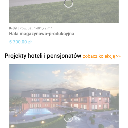
Kod
Powierzchnia użytkowa
K-89
Pow. uż.: 1401,72 m²
Hala magazynowo-produkcyjna
Cena projektu
5 700,00 zł
Projekty hoteli i pensjonatów
zobacz kolekcję >>