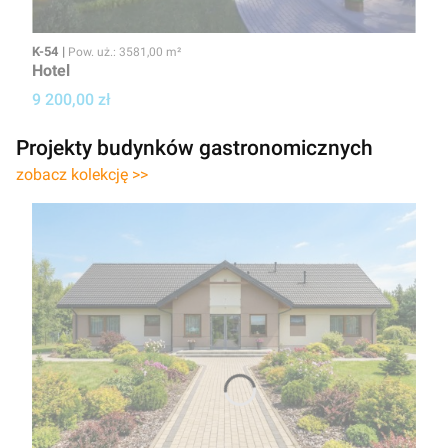
Kod
Powierzchnia użytkowa
K-54
Pow. uż.: 3581,00 m²
Hotel
Cena projektu
9 200,00 zł
Projekty budynków gastronomicznych
zobacz kolekcję >>