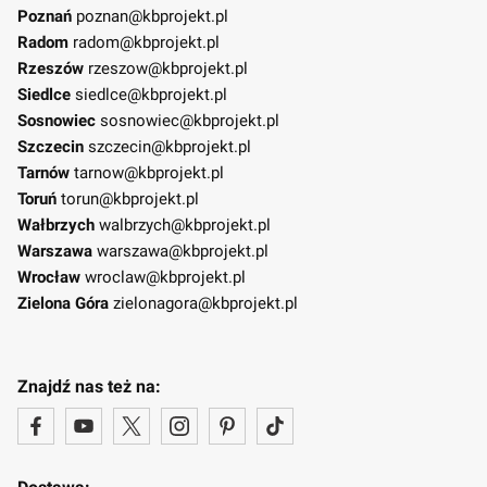
Poznań
poznan@kbprojekt.pl
Radom
radom@kbprojekt.pl
Rzeszów
rzeszow@kbprojekt.pl
Siedlce
siedlce@kbprojekt.pl
Sosnowiec
sosnowiec@kbprojekt.pl
Szczecin
szczecin@kbprojekt.pl
Tarnów
tarnow@kbprojekt.pl
Toruń
torun@kbprojekt.pl
Wałbrzych
walbrzych@kbprojekt.pl
Warszawa
warszawa@kbprojekt.pl
Wrocław
wroclaw@kbprojekt.pl
Zielona Góra
zielonagora@kbprojekt.pl
Znajdź nas też na: