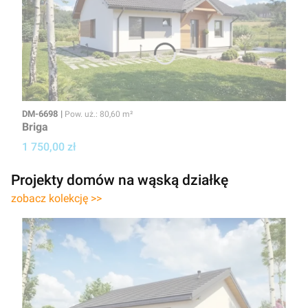
Kod
Powierzchnia użytkowa
DM-6698
Pow. uż.: 80,60 m²
Briga
Cena projektu
1 750,00 zł
Projekty domów na wąską działkę
zobacz kolekcję >>