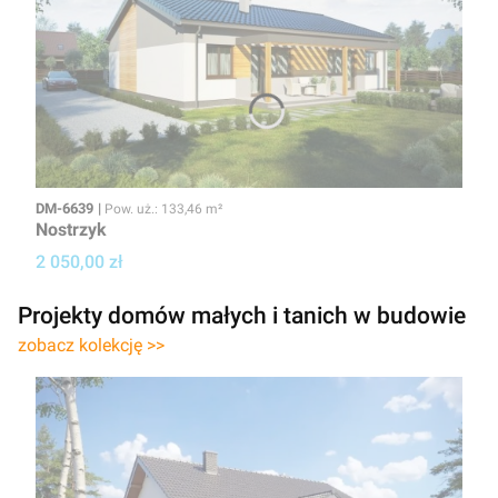
Kod
Powierzchnia użytkowa
DM-6639
Pow. uż.: 133,46 m²
Nostrzyk
Cena projektu
2 050,00 zł
Projekty domów małych i tanich w budowie
zobacz kolekcję >>