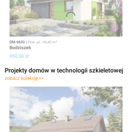
Kod
Powierzchnia użytkowa
DM-6632
Pow. uż.: 45,40 m²
Bodziszek
Cena projektu
950,00 zł
Projekty domów w technologii szkieletowej
zobacz kolekcję >>