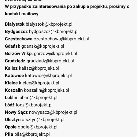
W przypadku zainteresowania po zakupie projektu, prosimy o
kontakt mailowy.
Białystok
bialystok@kbprojekt.pl
Bydgoszcz
bydgoszcz@kbprojekt.pl
Częstochowa
czestochowa@kbprojekt.pl
Gdańsk
gdansk@kbprojekt.pl
Gorzów Wlkp.
gorzow@kbprojekt.pl
Grudziądz
grudziadz@kbprojekt.pl
Kalisz
kalisz@kbprojekt.pl
Katowice
katowice@kbprojekt.pl
Kielce
kielce@kbprojekt.pl
Koszalin
koszalin@kbprojekt.pl
Lublin
lublin@kbprojekt.pl
Łódź
lodz@kbprojekt.pl
Nowy Sącz
nowysacz@kbprojekt.pl
Olsztyn
olsztyn@kbprojekt.pl
Opole
opole@kbprojekt.pl
Piła
pila@kbprojekt.pl