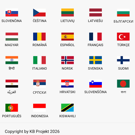
SLOVENČINA
ČEŠTINA
LIETUVIŲ
LATVIEŠU
БЪЛГАРСКИ
MAGYAR
ROMÂNĂ
ESPAÑOL
FRANÇAIS
TÜRKÇE
हिन्दी
ITALIANO
NORSK
SVENSKA
SUOMI
العَرَبِيَّة
HRVATSKI
SLOVENŠČINA
বাংলা
СРПСКИ
PORTUGUÊS
INDONESIA
KISWAHILI
Copyright by KB Projekt 2026