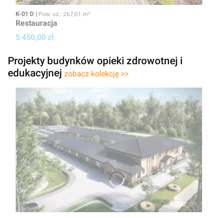
Kod
Powierzchnia użytkowa
K-01 D
Pow. uż.: 267,01 m²
Restauracja
Cena projektu
5 450,00 zł
Projekty budynków opieki zdrowotnej i
edukacyjnej
zobacz kolekcję >>