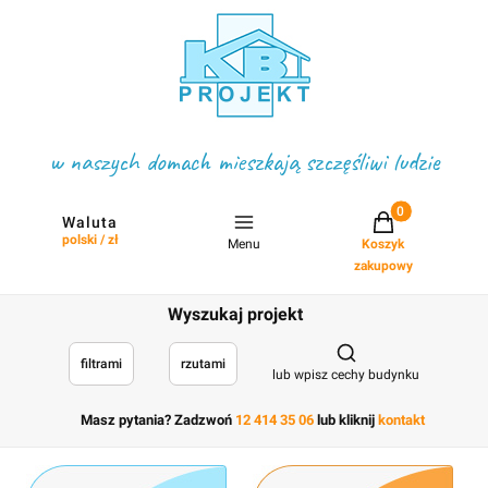
w naszych domach mieszkają szczęśliwi ludzie
Projekty w koszyku
Waluta
polski / zł
Menu
Koszyk
zakupowy
Wyszukaj projekt
Otwórz wyszukiwark
filtrami
rzutami
lub wpisz cechy budynku
Masz pytania? Zadzwoń
12 414 35 06
lub kliknij
kontakt