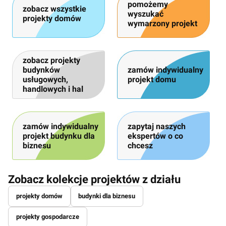
pomożemy
zobacz wszystkie
wyszukać
projekty domów
wymarzony projekt
zobacz projekty
budynków
zamów indywidualny
usługowych,
projekt domu
handlowych i hal
zamów indywidualny
zapytaj naszych
projekt budynku dla
ekspertów o co
biznesu
chcesz
Zobacz kolekcje projektów z działu
projekty domów
budynki dla biznesu
projekty gospodarcze