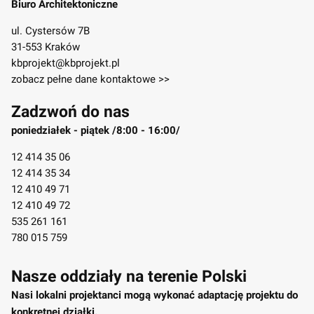
Biuro Architektoniczne
ul. Cystersów 7B
31-553 Kraków
kbprojekt@kbprojekt.pl
zobacz pełne dane kontaktowe >>
Zadzwoń do nas
poniedziałek - piątek /8:00 - 16:00/
12 414 35 06
12 414 35 34
12 410 49 71
12 410 49 72
535 261 161
780 015 759
Nasze oddziały na terenie Polski
Nasi lokalni projektanci mogą wykonać adaptację projektu do
konkretnej działki.