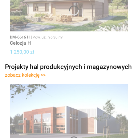
Kod
Powierzchnia użytkowa
DM-6616 H
Pow. uż.: 96,30 m²
Celozja H
Cena projektu
1 250,00 zł
Projekty hal produkcyjnych i magazynowych
zobacz kolekcję >>