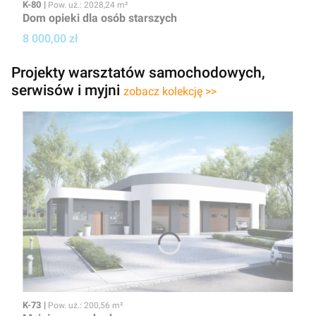
Kod
Powierzchnia użytkowa
K-80
Pow. uż.: 2028,24 m²
Dom opieki dla osób starszych
Cena projektu
8 000,00 zł
Projekty warsztatów samochodowych,
serwisów i myjni
zobacz kolekcję >>
Kod
Powierzchnia użytkowa
K-73
Pow. uż.: 200,56 m²