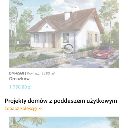
Kod
Powierzchnia użytkowa
DM-6560
Pow. uż.: 85,83 m²
Groszków
Cena projektu
1 750,00 zł
Projekty domów z poddaszem użytkowym
zobacz kolekcję >>