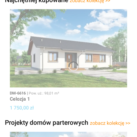
zobacz kolekcję >>
Kod
Powierzchnia użytkowa
DM-6616
Pow. uż.: 98,01 m²
Celozja 1
Cena projektu
1 750,00 zł
Projekty domów parterowych
zobacz kolekcję >>