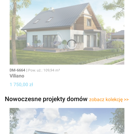
Kod
Powierzchnia użytkowa
DM-6664
Pow. uż.: 109,94 m²
Viliano
Cena projektu
1 750,00 zł
Nowoczesne projekty domów
zobacz kolekcję >>