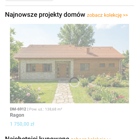
Najnowsze projekty domów
zobacz kolekcję >>
Kod
Powierzchnia użytkowa
DM-6912
Pow. uż.: 138,68 m²
Ragon
Cena projektu
1 750,00 zł
Najchętniej kupowane