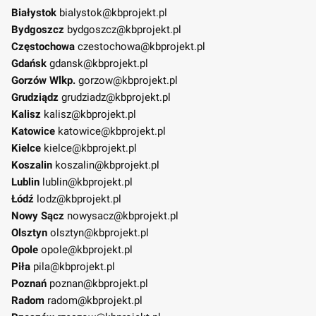
Białystok
bialystok@kbprojekt.pl
Bydgoszcz
bydgoszcz@kbprojekt.pl
Częstochowa
czestochowa@kbprojekt.pl
Gdańsk
gdansk@kbprojekt.pl
Gorzów Wlkp.
gorzow@kbprojekt.pl
Grudziądz
grudziadz@kbprojekt.pl
Kalisz
kalisz@kbprojekt.pl
Katowice
katowice@kbprojekt.pl
Kielce
kielce@kbprojekt.pl
Koszalin
koszalin@kbprojekt.pl
Lublin
lublin@kbprojekt.pl
Łódź
lodz@kbprojekt.pl
Nowy Sącz
nowysacz@kbprojekt.pl
Olsztyn
olsztyn@kbprojekt.pl
Opole
opole@kbprojekt.pl
Piła
pila@kbprojekt.pl
Poznań
poznan@kbprojekt.pl
Radom
radom@kbprojekt.pl