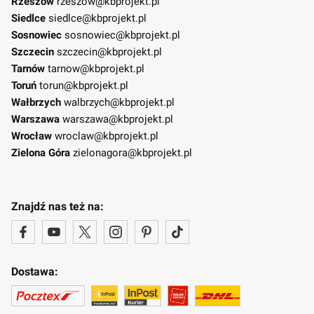
Rzeszów
rzeszow@kbprojekt.pl
Siedlce
siedlce@kbprojekt.pl
Sosnowiec
sosnowiec@kbprojekt.pl
Szczecin
szczecin@kbprojekt.pl
Tarnów
tarnow@kbprojekt.pl
Toruń
torun@kbprojekt.pl
Wałbrzych
walbrzych@kbprojekt.pl
Warszawa
warszawa@kbprojekt.pl
Wrocław
wroclaw@kbprojekt.pl
Zielona Góra
zielonagora@kbprojekt.pl
Znajdź nas też na:
Dostawa: