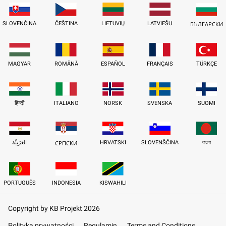
SLOVENČINA
ČEŠTINA
LIETUVIŲ
LATVIEŠU
БЪЛГАРСКИ
MAGYAR
ROMÂNĂ
ESPAÑOL
FRANÇAIS
TÜRKÇE
हिन्दी
ITALIANO
NORSK
SVENSKA
SUOMI
العَرَبِيَّة
HRVATSKI
SLOVENŠČINA
বাংলা
СРПСКИ
PORTUGUÊS
INDONESIA
KISWAHILI
Copyright by KB Projekt 2026
Polityka prywatności
Regulamin
Terms and Conditions