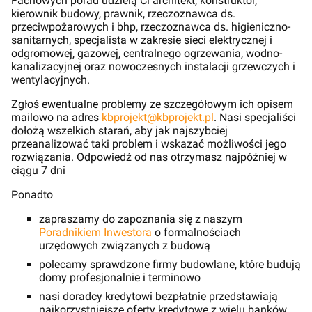
Fachowych porad udzielą Ci architekt, konstruktor,
kierownik budowy, prawnik, rzeczoznawca ds.
przeciwpożarowych i bhp, rzeczoznawca ds. higieniczno-
sanitarnych, specjalista w zakresie sieci elektrycznej i
odgromowej, gazowej, centralnego ogrzewania, wodno-
kanalizacyjnej oraz nowoczesnych instalacji grzewczych i
wentylacyjnych.
Zgłoś ewentualne problemy ze szczegółowym ich opisem
mailowo na adres
kbprojekt@kbprojekt.pl
. Nasi specjaliści
dołożą wszelkich starań, aby jak najszybciej
przeanalizować taki problem i wskazać możliwości jego
rozwiązania. Odpowiedź od nas otrzymasz najpóźniej w
ciągu 7 dni
Ponadto
zapraszamy do zapoznania się z naszym
Poradnikiem Inwestora
o formalnościach
urzędowych związanych z budową
polecamy sprawdzone firmy budowlane, które budują
domy profesjonalnie i terminowo
nasi doradcy kredytowi bezpłatnie przedstawiają
najkorzystniejsze oferty kredytowe z wielu banków