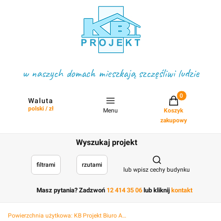
w naszych domach mieszkają szczęśliwi ludzie
Projekty w koszyku
Waluta
polski / zł
Menu
Koszyk
zakupowy
Wyszukaj projekt
Otwórz wyszukiwark
filtrami
rzutami
lub wpisz cechy budynku
Masz pytania? Zadzwoń
12 414 35 06
lub kliknij
kontakt
Powierzchnia użytkowa:
KB Projekt Biuro Architektoniczne