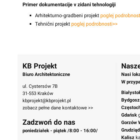
Primer dokumentacije v zidani tehnologiji
Arhitekturno‑gradbeni projekt
poglej podrobnost
Tehnični projekt
poglej podrobnosti>>
KB Projekt
Nasze
Biuro Architektoniczne
Nasi lok
W przypa
ul. Cystersów 7B
Białysto
31-553 Kraków
Bydgosz
kbprojekt@kbprojekt.pl
Częstoc
zobacz pełne dane kontaktowe >>
Gdańsk
Zadzwoń do nas
Gorzów 
Grudziąd
poniedziałek - piątek /8:00 - 16:00/
Kalisz
ka