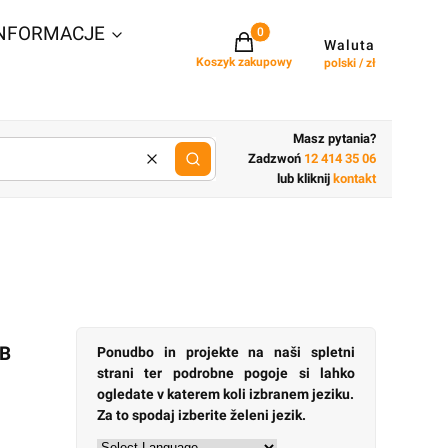
NFORMACJE
Projekty w koszyku: 0. Zobacz szcz
Waluta
Koszyk zakupowy
polski / zł
Masz pytania?
Zadzwoń
12 414 35 06
Wyczyść
lub wpisz cechy budynku
lub kliknij
kontakt
KB
Ponudbo in projekte na naši spletni
strani ter podrobne pogoje si lahko
ogledate v katerem koli izbranem jeziku.
Za to spodaj izberite želeni jezik.