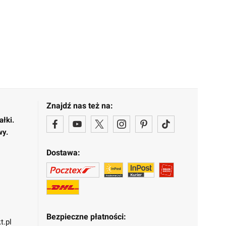
Znajdź nas też na:
ałki.
wy.
Dostawa:
Bezpieczne płatności:
t.pl