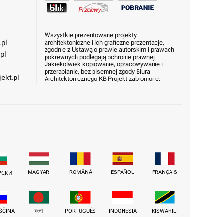
Wszystkie prezentowane projekty
.pl
architektoniczne i ich graficzne prezentacje,
zgodnie z Ustawą o prawie autorskim i prawach
pl
pokrewnych podlegają ochronie prawnej.
Jakiekolwiek kopiowanie, opracowywanie i
przerabianie, bez pisemnej zgody Biura
ekt.pl
Architektonicznego KB Projekt zabronione.
MAGYAR
ROMÂNĂ
ESPAÑOL
FRANÇAIS
РСКИ
ŠČINA
বাংলা
PORTUGUÊS
INDONESIA
KISWAHILI