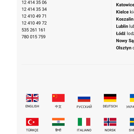
12 414 35 06
Katowic
12 414 35 34
Kielce
ki
12 410 49 71
Koszalin
12 410 49 72
Lublin
lu
535 261 161
Łódź
lod
780 015 759
Nowy Są
Olsztyn
ENGLISH
DEUTSCH
中文
РУССКИЙ
УКР
TÜRKÇE
हिन्दी
ITALIANO
NORSK
SV