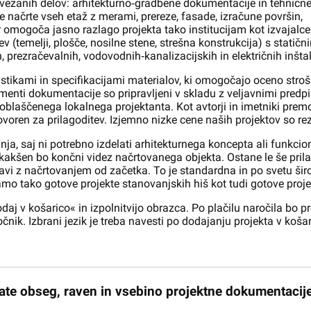
ovezanih delov: arhitekturno‑gradbene dokumentacije in tehničn
e načrte vseh etaž z merami, prereze, fasade, izračune površin,
r omogoča jasno razlago projekta tako institucijam kot izvajalc
v (temelji, plošče, nosilne stene, strešna konstrukcija) s statični
h, prezračevalnih, vodovodnih‑kanalizacijskih in električnih inšta
stikami in specifikacijami materialov, ki omogočajo oceno stroš
menti dokumentacije so pripravljeni v skladu z veljavnimi predpi
 pooblaščenega lokalnega projektanta. Kot avtorji in imetniki pr
voren za prilagoditev. Izjemno nizke cene naših projektov so re
a, saj ni potrebno izdelati arhitekturnega koncepta ali funkcion
kakšen bo končni videz načrtovanega objekta. Ostane le še pril
javi z načrtovanjem od začetka. To je standardna in po svetu š
mo tako gotove projekte stanovanjskih hiš kot tudi gotove projek
daj v košarico« in izpolnitvijo obrazca. Po plačilu naročila bo p
ročnik. Izbrani jezik je treba navesti po dodajanju projekta v ko
te obseg, raven in vsebino projektne dokumentacije