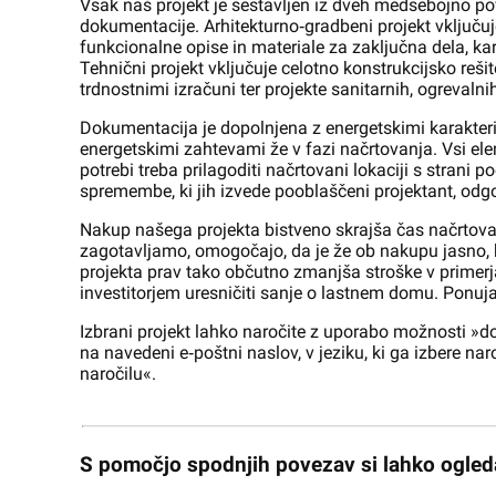
Vsak naš projekt je sestavljen iz dveh medsebojno p
dokumentacije. Arhitekturno‑gradbeni projekt vključuj
funkcionalne opise in materiale za zaključna dela, ka
Tehnični projekt vključuje celotno konstrukcijsko rešite
trdnostnimi izračuni ter projekte sanitarnih, ogrevalni
Dokumentacija je dopolnjena z energetskimi karakteri
energetskimi zahtevami že v fazi načrtovanja. Vsi ele
potrebi treba prilagoditi načrtovani lokaciji s strani
spremembe, ki jih izvede pooblaščeni projektant, odgo
Nakup našega projekta bistveno skrajša čas načrtovanj
zagotavljamo, omogočajo, da je že ob nakupu jasno, 
projekta prav tako občutno zmanjša stroške v primer
investitorjem uresničiti sanje o lastnem domu. Ponuja
Izbrani projekt lahko naročite z uporabo možnosti »do
na navedeni e‑poštni naslov, v jeziku, ki ga izbere na
naročilu«.
S pomočjo spodnjih povezav si lahko ogleda