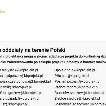
i>>
 oddziały na terenie Polski
alni projektanci mogą wykonać adaptację projektu do konkretnej dzi
dku zainteresowania po zakupie projektu, prosimy o kontakt mailo
k
bialystok@kbprojekt.pl
Opole
opole@kbprojekt.pl
cz
bydgoszcz@kbprojekt.pl
Piła
pila@kbprojekt.pl
howa
czestochowa@kbprojekt.pl
Poznań
poznan@kbprojekt.pl
gdansk@kbprojekt.pl
Radom
radom@kbprojekt.pl
Wlkp.
gorzow@kbprojekt.pl
Rzeszów
rzeszow@kbprojekt.pl
z
grudziadz@kbprojekt.pl
Siedlce
siedlce@kbprojekt.pl
lisz@kbprojekt.pl
Sosnowiec
sosnowiec@kbprojek