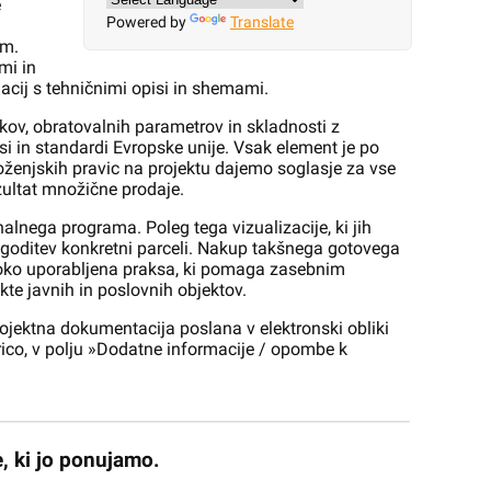
e
Powered by
Translate
em.
mi in
lacij s tehničnimi opisi in shemami.
kov, obratovalnih parametrov in skladnosti z
si in standardi Evropske unije. Vsak element je po
emoženjskih pravic na projektu dajemo soglasje za vse
zultat množične prodaje.
alnega programa. Poleg tega vizualizacije, ki jih
agoditev konkretni parceli. Nakup takšnega gotovega
iroko uporabljena praksa, ki pomaga zasebnim
te javnih in poslovnih objektov.
rojektna dokumentacija poslana v elektronski obliki
šarico, v polju »Dodatne informacije / opombe k
, ki jo ponujamo.