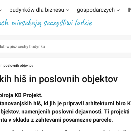
budynków dla biznesu
gospodarczych
I
h mieszkają szczęśliwi ludzie
 in poslovnih objektov
kih hiš in poslovnih objektov
biroja KB Projekt.
ovanjskih hiš, ki jih je pripravil arhitekturni biro 
 objektov, namenjenih poslovni dejavnosti. Ti projekti
tanta v skladu z zahtevami posamezne parcele.