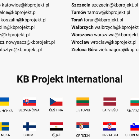
e
katowice@kbprojekt.pl
Szczecin
szczecin@kbprojekt.pl
elce@kbprojekt.pl
Tarnów
tarnow@kbprojekt.pl
koszalin@kbprojekt.pl
Toruń
torun@kbprojekt.pl
blin@kbprojekt.pl
Wałbrzych
walbrzych@kbprojekt
z@kbprojekt.pl
Warszawa
warszawa@kbprojekt.
cz
nowysacz@kbprojekt.pl
Wrocław
wroclaw@kbprojekt.pl
olsztyn@kbprojekt.pl
Zielona Góra
zielonagora@kbproj
KB Projekt International
SLOVENČINA
ČEŠTINA
LIETUVIŲ
LATVIEŠU
АЇНСЬКА
БЪЛГА
ENSKA
SUOMI
العَرَبِيَّة
HRVATSKI
SLOVEN
СРПСКИ