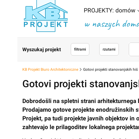
PROJEKTY: domów
w naszych domac
Wyszukaj projekt
filtrami
rzutami
KB Projekt Biuro Architektoniczne
Gotovi projekti stanovanjskih hiš
Gotovi projekti stanovanjs
Dobrodošli na spletni strani arhitekturnega 
Prodajamo gotove projekte enodružinskih stan
Projekt, pa tudi projekte javnih objektov in
zahtevajo le prilagoditev lokalnega projek