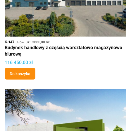
Kod
Powierzchnia użytkowa
K-147
Pow. uż.: 3880,00 m²
Budynek handlowy z częścią warsztatowo magazynowo
biurową
Cena
116 450,00 zł
Do koszyka