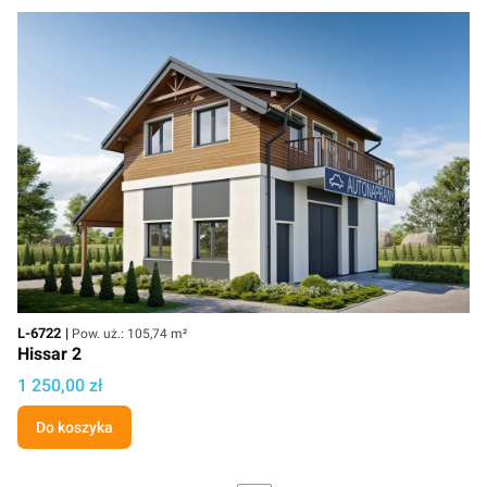
Kod
Powierzchnia użytkowa
L-6722
Pow. uż.: 105,74 m²
Hissar 2
Cena projektu
1 250,00 zł
Do koszyka