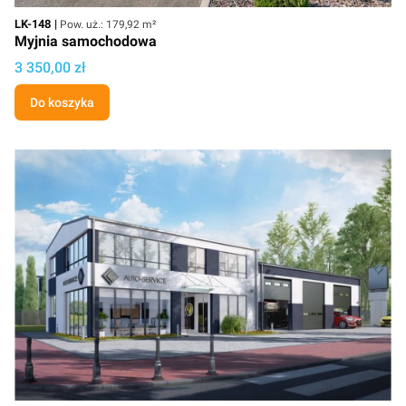
Kod
Powierzchnia użytkowa
LK-148
Pow. uż.: 179,92 m²
Myjnia samochodowa
Cena projektu
3 350,00 zł
Do koszyka