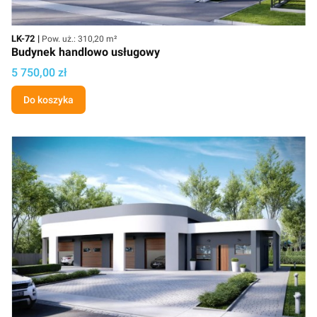
Kod
Powierzchnia użytkowa
LK-72
Pow. uż.: 310,20 m²
Budynek handlowo usługowy
Cena projektu
5 750,00 zł
Do koszyka