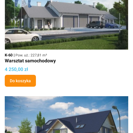
Kod
Powierzchnia użytkowa
K-60
Pow. uż.: 227,81 m²
Warsztat samochodowy
Cena projektu
4 250,00 zł
Do koszyka