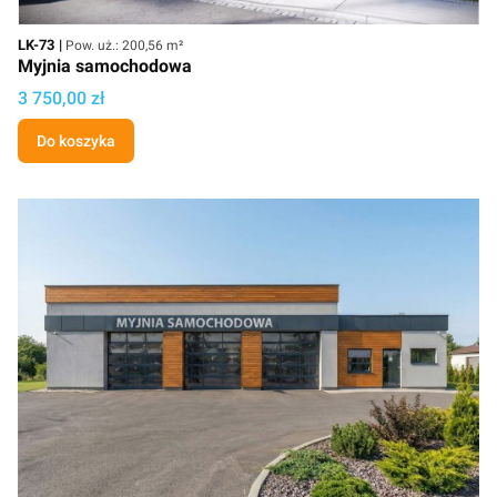
Kod
Powierzchnia użytkowa
LK-73
Pow. uż.: 200,56 m²
Myjnia samochodowa
Cena projektu
3 750,00 zł
Do koszyka