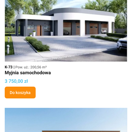
Kod
Powierzchnia użytkowa
K-73
Pow. uż.: 200,56 m²
Myjnia samochodowa
Cena projektu
3 750,00 zł
Do koszyka