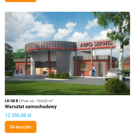
Kod
Powierzchnia użytkowa
LK-08 B
Pow. uż.: 154,00 m²
Warsztat samochodowy
Cena
12 350,00 zł
Do koszyka