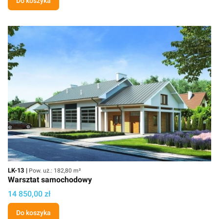
Do koszyka
Kod
Powierzchnia użytkowa
LK-13
Pow. uż.: 182,80 m²
Warsztat samochodowy
Cena
14 850,00 zł
Do koszyka