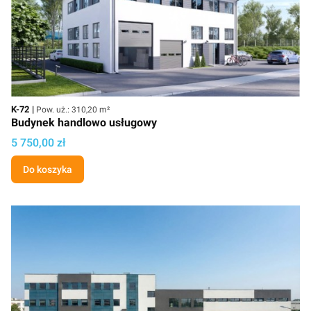
Kod
Powierzchnia użytkowa
K-72
Pow. uż.: 310,20 m²
Budynek handlowo usługowy
Cena projektu
5 750,00 zł
Do koszyka