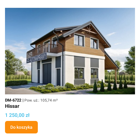
Kod
Powierzchnia użytkowa
DM-6722
Pow. uż.: 105,74 m²
Hissar
Cena projektu
1 250,00 zł
Do koszyka