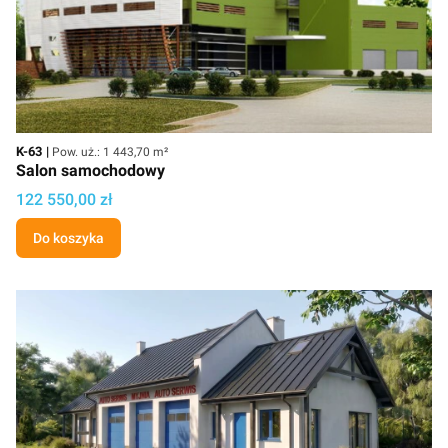
Kod
Powierzchnia użytkowa
K-63
Pow. uż.: 1 443,70 m²
Salon samochodowy
Cena
122 550,00 zł
Do koszyka