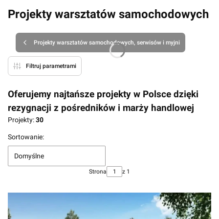
Projekty warsztatów samochodowych
Projekty warsztatów samochodowych, serwisów i myjni
Filtruj parametrami
Oferujemy najtańsze projekty w Polsce dzięki
rezygnacji z pośredników i marży handlowej
Projekty:
30
Lista produktów
Sortowanie:
Domyślne
Strona
z 1