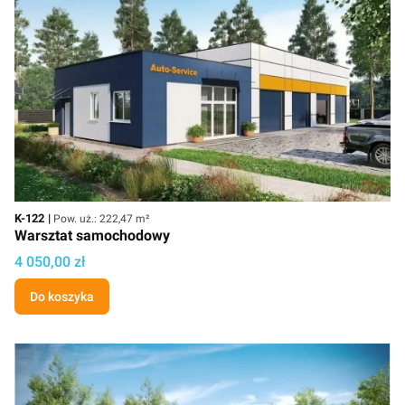
Kod
Powierzchnia użytkowa
K-122
Pow. uż.: 222,47 m²
Warsztat samochodowy
Cena projektu
4 050,00 zł
Do koszyka