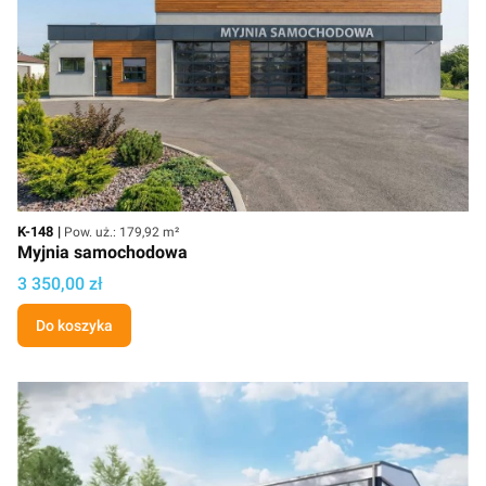
Kod
Powierzchnia użytkowa
K-148
Pow. uż.: 179,92 m²
Myjnia samochodowa
Cena projektu
3 350,00 zł
Do koszyka