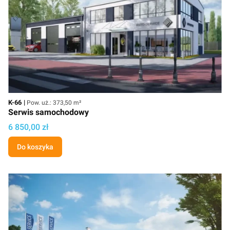
Kod
Powierzchnia użytkowa
K-66
Pow. uż.: 373,50 m²
Serwis samochodowy
Cena projektu
6 850,00 zł
Do koszyka