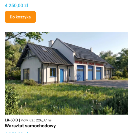
Cena projektu
4 250,00 zł
Do koszyka
Kod
Powierzchnia użytkowa
LK-60 B
Pow. uż.: 226,07 m²
Warsztat samochodowy