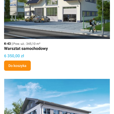
Kod
Powierzchnia użytkowa
K-43
Pow. uż.: 345,10 m²
Warsztat samochodowy
Cena projektu
6 350,00 zł
Do koszyka