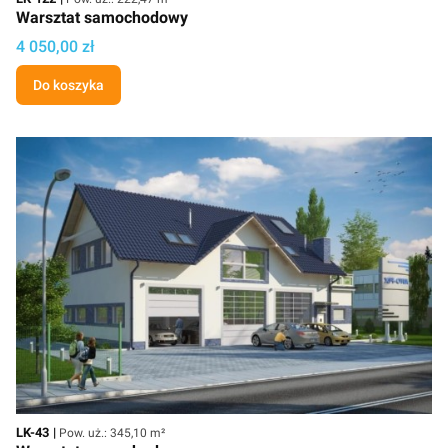
Warsztat samochodowy
Cena projektu
4 050,00 zł
Do koszyka
Kod
Powierzchnia użytkowa
LK-43
Pow. uż.: 345,10 m²