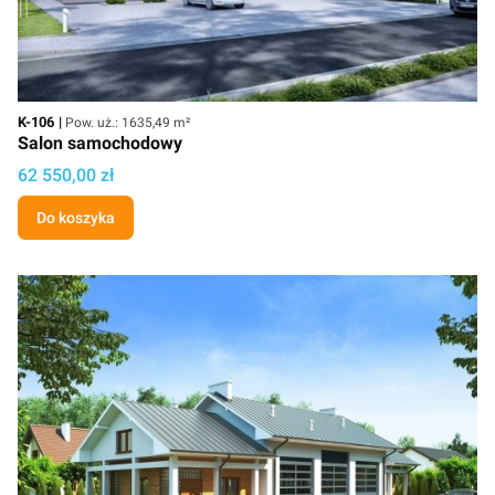
Kod
Powierzchnia użytkowa
K-106
Pow. uż.: 1635,49 m²
Salon samochodowy
Cena
62 550,00 zł
Do koszyka