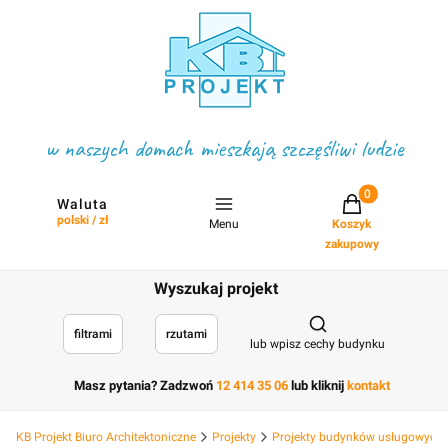
w naszych domach mieszkają szczęśliwi ludzie
Projekty w koszyku
Waluta
polski / zł
Menu
Koszyk
zakupowy
Wyszukaj projekt
Otwórz wyszukiwark
filtrami
rzutami
lub wpisz cechy budynku
Masz pytania? Zadzwoń
12 414 35 06
lub kliknij
kontakt
KB Projekt Biuro Architektoniczne
Projekty
Projekty budynków usługowych, 