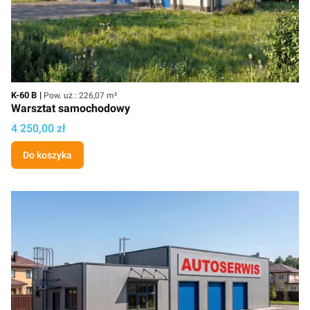
Kod
Powierzchnia użytkowa
K-60 B
Pow. uż.: 226,07 m²
Warsztat samochodowy
Cena projektu
4 250,00 zł
Do koszyka