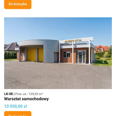
Do koszyka
Kod
Powierzchnia użytkowa
LK-08
Pow. uż.: 139,25 m²
Warsztat samochodowy
Cena
10 050,00 zł