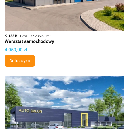
Kod
Powierzchnia użytkowa
K-122 B
Pow. uż.: 236,63 m²
Warsztat samochodowy
Cena projektu
4 050,00 zł
Do koszyka