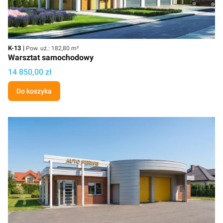
Kod
Powierzchnia użytkowa
K-13
Pow. uż.: 182,80 m²
Warsztat samochodowy
Cena
14 850,00 zł
Do koszyka