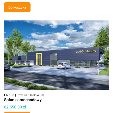
Do koszyka
Kod
Powierzchnia użytkowa
LK-106
Pow. uż.: 1635,49 m²
Salon samochodowy
Cena
62 550,00 zł