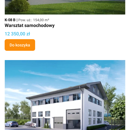
Kod
Powierzchnia użytkowa
K-08 B
Pow. uż.: 154,00 m²
Warsztat samochodowy
Cena
12 350,00 zł
Do koszyka