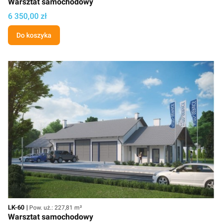
Warsztat samochodowy
Cena projektu
6 350,00 zł
Do koszyka
Kod
Powierzchnia użytkowa
LK-60
Pow. uż.: 227,81 m²
Warsztat samochodowy