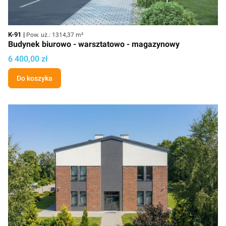
Kod
Powierzchnia użytkowa
K-91
Pow. uż.: 1314,37 m²
Budynek biurowo - warsztatowo - magazynowy
Cena projektu
6 400,00 zł
Do koszyka