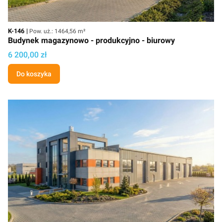
Kod
Powierzchnia użytkowa
K-146
Pow. uż.: 1464,56 m²
Budynek magazynowo - produkcyjno - biurowy
Cena projektu
6 200,00 zł
Do koszyka