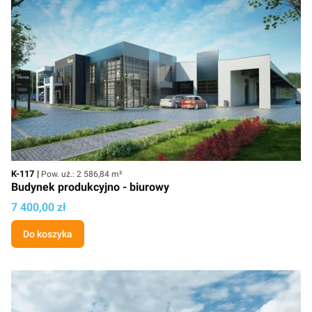
Kod
Powierzchnia użytkowa
K-117
Pow. uż.: 2 586,84 m²
Budynek produkcyjno - biurowy
Cena projektu
7 400,00 zł
Do koszyka