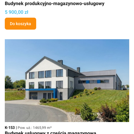
Budynek produkcyjno-magazynowo-usługowy
Cena projektu
5 900,00 zł
Do koszyka
Kod
Powierzchnia użytkowa
K-153
Pow. uż.: 1465,99 m²
Budynek usługowy z częścią magazynową