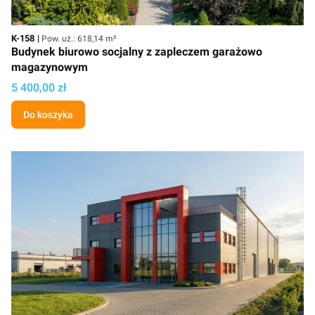
Kod
Powierzchnia użytkowa
K-158
Pow. uż.: 618,14 m²
Budynek biurowo socjalny z zapleczem garażowo
magazynowym
Cena projektu
5 400,00 zł
Do koszyka