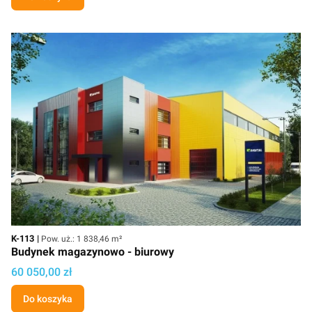
Kod
Powierzchnia użytkowa
K-113
Pow. uż.: 1 838,46 m²
Budynek magazynowo - biurowy
Cena
60 050,00 zł
Do koszyka