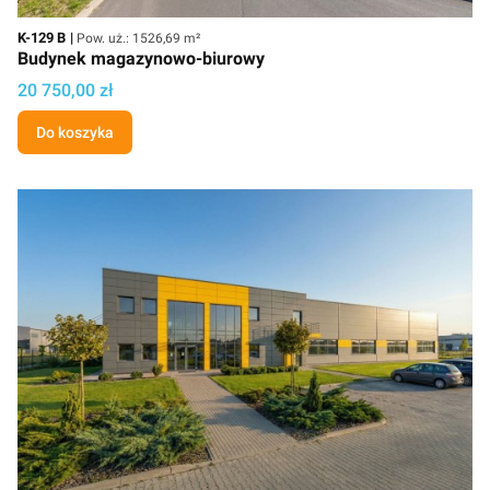
Kod
Powierzchnia użytkowa
K-129 B
Pow. uż.: 1526,69 m²
Budynek magazynowo-biurowy
Cena projektu
20 750,00 zł
Do koszyka