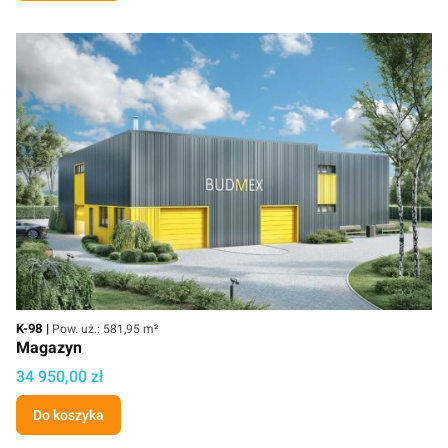
Kod
Powierzchnia użytkowa
K-98
Pow. uż.: 581,95 m²
Magazyn
Cena
34 950,00 zł
Do koszyka