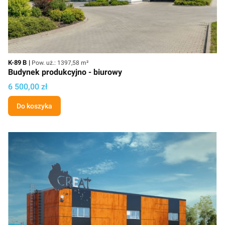
Kod
Powierzchnia użytkowa
K-89 B
Pow. uż.: 1397,58 m²
Budynek produkcyjno - biurowy
Cena projektu
6 500,00 zł
Do koszyka