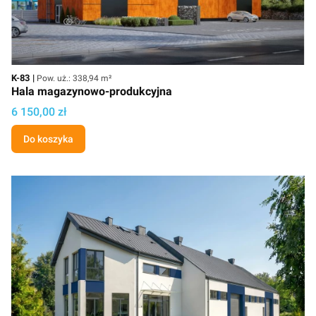
Kod
Powierzchnia użytkowa
K-83
Pow. uż.: 338,94 m²
Hala magazynowo-produkcyjna
Cena projektu
6 150,00 zł
Do koszyka