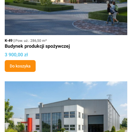
Kod
Powierzchnia użytkowa
K-49
Pow. uż.: 286,50 m²
Budynek produkcji spożywczej
Cena projektu
3 900,00 zł
Do koszyka