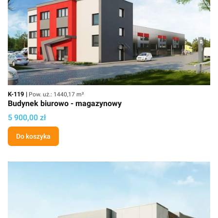
Kod
Powierzchnia użytkowa
K-119
Pow. uż.: 1440,17 m²
Budynek biurowo - magazynowy
Cena projektu
5 900,00 zł
Do koszyka