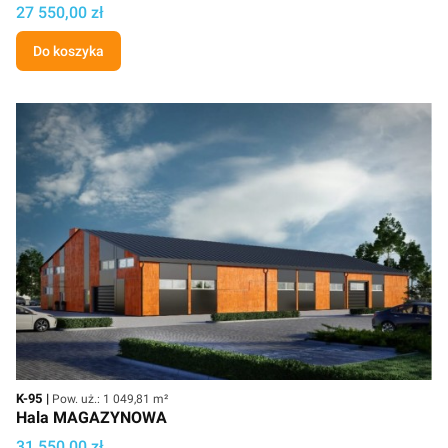
Cena
27 550,00 zł
Do koszyka
Kod
Powierzchnia użytkowa
K-95
Pow. uż.: 1 049,81 m²
Hala MAGAZYNOWA
Cena
31 550,00 zł