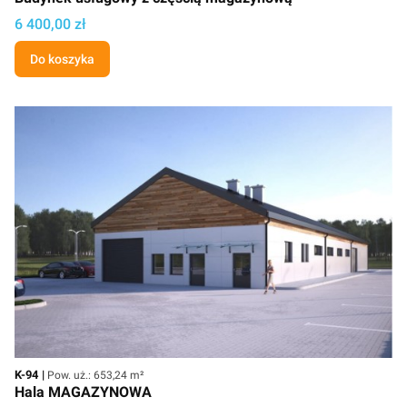
Cena projektu
6 400,00 zł
Do koszyka
Kod
Powierzchnia użytkowa
K-94
Pow. uż.: 653,24 m²
Hala MAGAZYNOWA