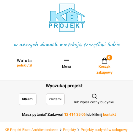
w naszych domach mieszkają szczęśliwi ludzie
Projekty w koszyku
Waluta
polski / zł
Menu
Koszyk
zakupowy
Wyszukaj projekt
Otwórz wyszukiwark
filtrami
rzutami
lub wpisz cechy budynku
Masz pytania? Zadzwoń
12 414 35 06
lub kliknij
kontakt
KB Projekt Biuro Architektoniczne
Projekty
Projekty budynków usługowych, 