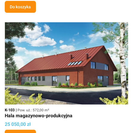
Do koszyka
Kod
Powierzchnia użytkowa
K-103
Pow. uż.: 572,00 m²
Hala magazynowo-produkcyjna
Cena
25 050,00 zł