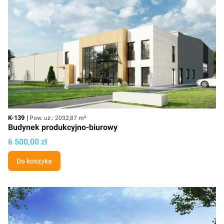
Kod
Powierzchnia użytkowa
K-139
Pow. uż.: 2032,87 m²
Budynek produkcyjno-biurowy
Cena projektu
6 500,00 zł
Do koszyka