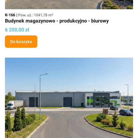
Kod
Powierzchnia użytkowa
K-166
Pow. uż.: 1041,78 m²
Budynek magazynowo - produkcyjno - biurowy
Cena projektu
6 200,00 zł
Do koszyka