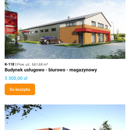
Kod
Powierzchnia użytkowa
K-118
Pow. uż.: 661,68 m²
Budynek usługowo - biurowo - magazynowy
Cena projektu
5 300,00 zł
Do koszyka