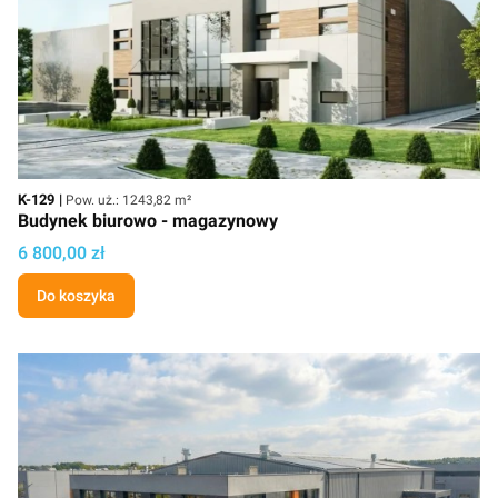
Kod
Powierzchnia użytkowa
K-129
Pow. uż.: 1243,82 m²
Budynek biurowo - magazynowy
Cena projektu
6 800,00 zł
Do koszyka