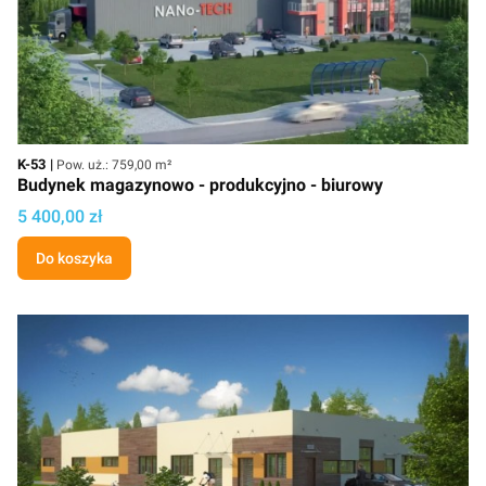
Kod
Powierzchnia użytkowa
K-53
Pow. uż.: 759,00 m²
Budynek magazynowo - produkcyjno - biurowy
Cena projektu
5 400,00 zł
Do koszyka