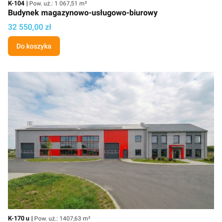
Kod
Powierzchnia użytkowa
K-104
Pow. uż.: 1 067,51 m²
Budynek magazynowo-usługowo-biurowy
Cena
32 550,00 zł
Do koszyka
Kod
Powierzchnia użytkowa
K-170 u
Pow. uż.: 1407,63 m²