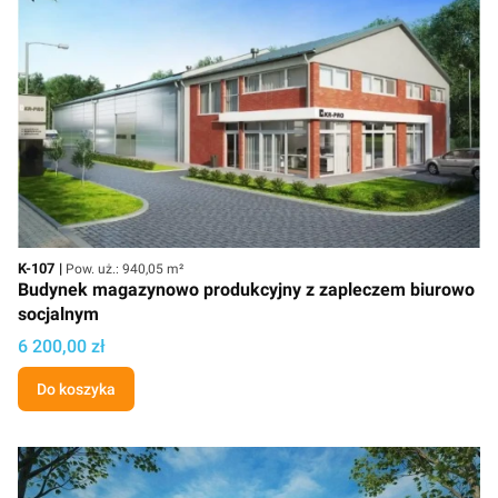
Kod
Powierzchnia użytkowa
K-107
Pow. uż.: 940,05 m²
Budynek magazynowo produkcyjny z zapleczem biurowo
socjalnym
Cena projektu
6 200,00 zł
Do koszyka