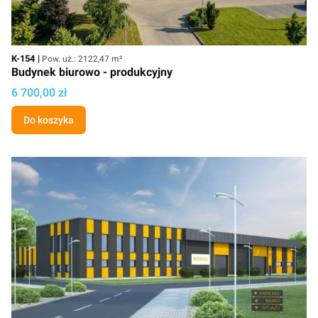
Kod
Powierzchnia użytkowa
K-154
Pow. uż.: 2122,47 m²
Budynek biurowo - produkcyjny
Cena projektu
6 700,00 zł
Do koszyka