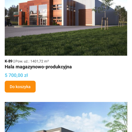
Kod
Powierzchnia użytkowa
K-89
Pow. uż.: 1401,72 m²
Hala magazynowo-produkcyjna
Cena projektu
5 700,00 zł
Do koszyka