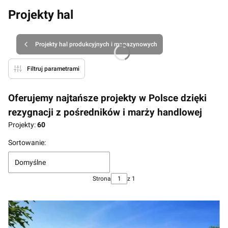
Projekty hal
Projekty hal produkcyjnych i magazynowych
Filtruj parametrami
Oferujemy najtańsze projekty w Polsce dzięki
rezygnacji z pośredników i marży handlowej
Projekty:
60
Lista produktów
Sortowanie:
Domyślne
Strona
z 1