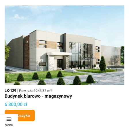
Kod
Powierzchnia użytkowa
LK-129
Pow. uż.: 1243,82 m²
Budynek biurowo - magazynowy
Cena projektu
6 800,00 zł
Do koszyka
Menu