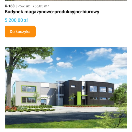
Kod
Powierzchnia użytkowa
K-163
Pow. uż.: 755,85 m²
Budynek magazynowo-produkcyjno-biurowy
Cena projektu
5 200,00 zł
Do koszyka