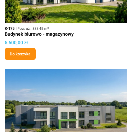
Kod
Powierzchnia użytkowa
K-175
Pow. uż.: 833,45 m²
Budynek biurowo - magazynowy
Cena projektu
5 600,00 zł
Do koszyka