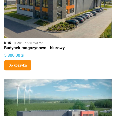
Kod
Powierzchnia użytkowa
K-151
Pow. uż.: 867,93 m²
Budynek magazynowo - biurowy
Cena projektu
5 800,00 zł
Do koszyka