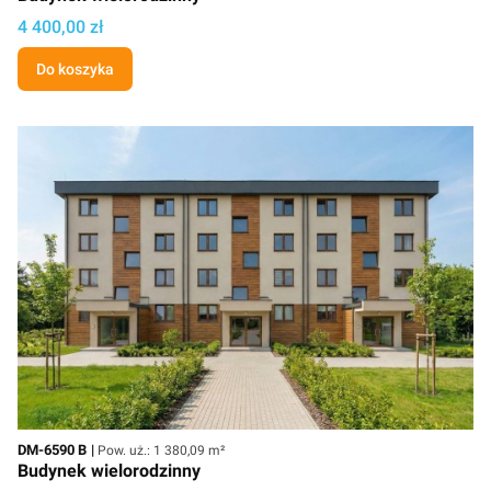
Cena projektu
4 400,00 zł
Do koszyka
Kod
Powierzchnia użytkowa
DM-6590 B
Pow. uż.: 1 380,09 m²
Budynek wielorodzinny