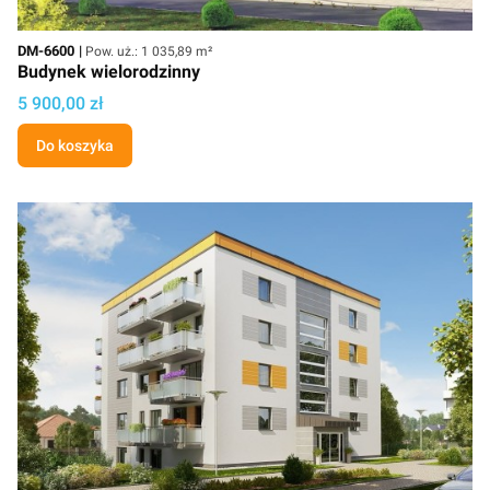
Kod
Powierzchnia użytkowa
DM-6600
Pow. uż.: 1 035,89 m²
Budynek wielorodzinny
Cena projektu
5 900,00 zł
Do koszyka