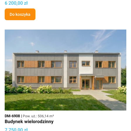
Cena projektu
6 200,00 zł
Do koszyka
Kod
Powierzchnia użytkowa
DM-6908
Pow. uż.: 506,14 m²
Budynek wielorodzinny
Cena projektu
7 750,00 zł