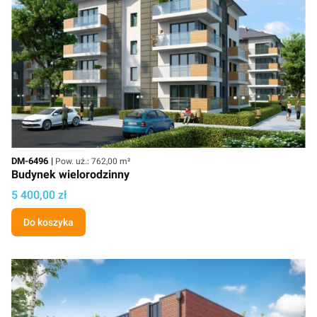
Kod
Powierzchnia użytkowa
DM-6496
Pow. uż.: 762,00 m²
Budynek wielorodzinny
Cena projektu
5 400,00 zł
Do koszyka