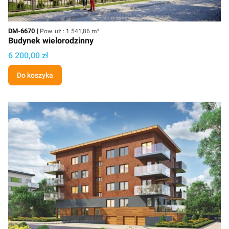
Kod
Powierzchnia użytkowa
DM-6670
Pow. uż.: 1 541,86 m²
Budynek wielorodzinny
Cena projektu
6 200,00 zł
Do koszyka