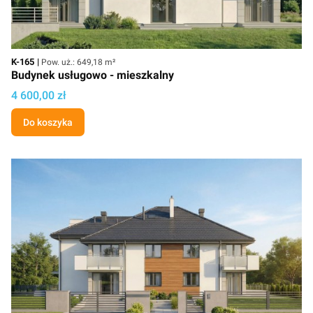
Kod
Powierzchnia użytkowa
K-165
Pow. uż.: 649,18 m²
Budynek usługowo - mieszkalny
Cena projektu
4 600,00 zł
Do koszyka