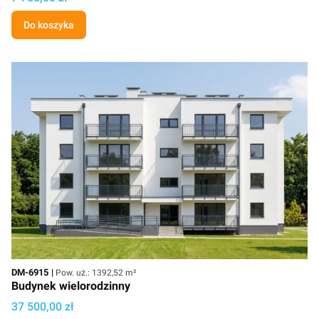
Do koszyka
Kod
Powierzchnia użytkowa
DM-6915
Pow. uż.: 1392,52 m²
Budynek wielorodzinny
Cena projektu
37 500,00 zł