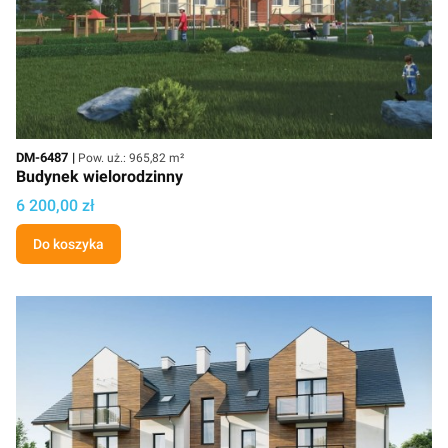
Kod
Powierzchnia użytkowa
DM-6487
Pow. uż.: 965,82 m²
Budynek wielorodzinny
Cena projektu
6 200,00 zł
Do koszyka