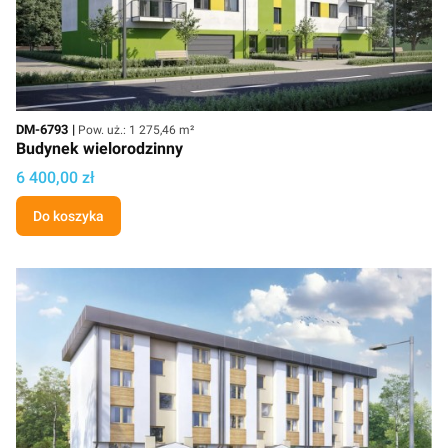
Kod
Powierzchnia użytkowa
DM-6793
Pow. uż.: 1 275,46 m²
Budynek wielorodzinny
Cena projektu
6 400,00 zł
Do koszyka