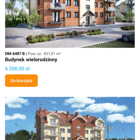
Kod
Powierzchnia użytkowa
DM-6487 B
Pow. uż.: 837,01 m²
Budynek wielorodzinny
Cena projektu
6 200,00 zł
Do koszyka