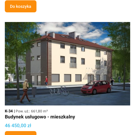
Do koszyka
Kod
Powierzchnia użytkowa
K-34
Pow. uż.: 661,80 m²
Budynek usługowo - mieszkalny
Cena
46 450,00 zł