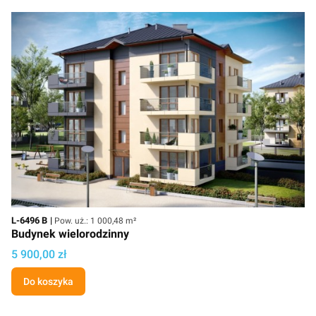
Kod
Powierzchnia użytkowa
L-6496 B
Pow. uż.: 1 000,48 m²
Budynek wielorodzinny
Cena projektu
5 900,00 zł
Do koszyka