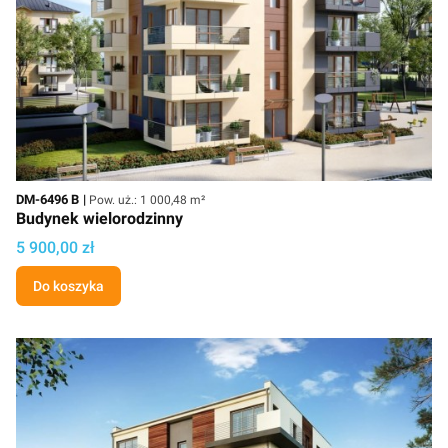
Kod
Powierzchnia użytkowa
DM-6496 B
Pow. uż.: 1 000,48 m²
Budynek wielorodzinny
Cena projektu
5 900,00 zł
Do koszyka