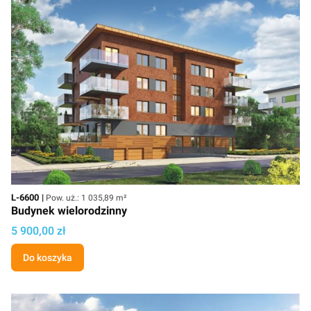
Kod
Powierzchnia użytkowa
L-6600
Pow. uż.: 1 035,89 m²
Budynek wielorodzinny
Cena projektu
5 900,00 zł
Do koszyka