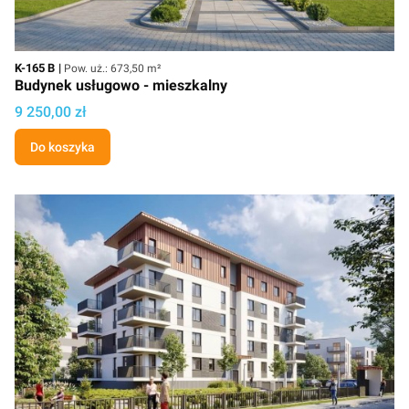
Kod
Powierzchnia użytkowa
K-165 B
Pow. uż.: 673,50 m²
Budynek usługowo - mieszkalny
Cena projektu
9 250,00 zł
Do koszyka