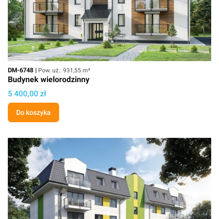
Kod
Powierzchnia użytkowa
DM-6748
Pow. uż.: 931,55 m²
Budynek wielorodzinny
Cena projektu
5 400,00 zł
Do koszyka