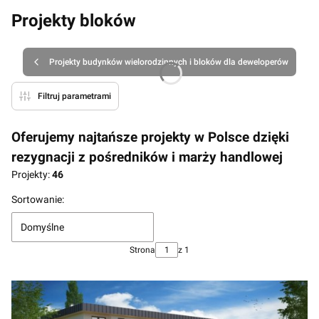
Projekty bloków
Projekty budynków wielorodzinnych i bloków dla deweloperów
Filtruj parametrami
Oferujemy najtańsze projekty w Polsce dzięki
rezygnacji z pośredników i marży handlowej
Projekty:
46
Lista produktów
Sortowanie:
Domyślne
Strona
z 1