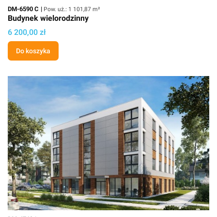
Kod
Powierzchnia użytkowa
DM-6590 C
Pow. uż.: 1 101,87 m²
Budynek wielorodzinny
Cena projektu
6 200,00 zł
Do koszyka
Powierzchnia użytkowa