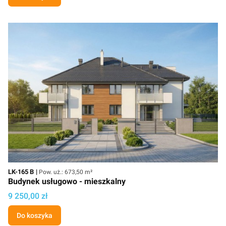
Kod
Powierzchnia użytkowa
LK-165 B
Pow. uż.: 673,50 m²
Budynek usługowo - mieszkalny
Cena projektu
9 250,00 zł
Do koszyka