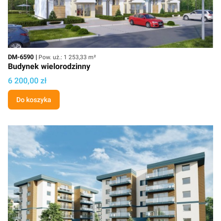
Kod
Powierzchnia użytkowa
DM-6590
Pow. uż.: 1 253,33 m²
Budynek wielorodzinny
Cena projektu
6 200,00 zł
Do koszyka