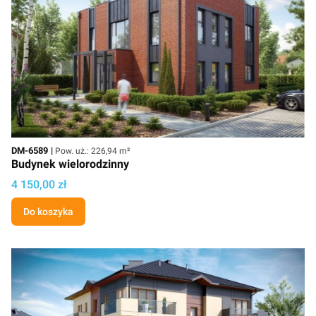
Kod
Powierzchnia użytkowa
DM-6589
Pow. uż.: 226,94 m²
Budynek wielorodzinny
Cena projektu
4 150,00 zł
Do koszyka