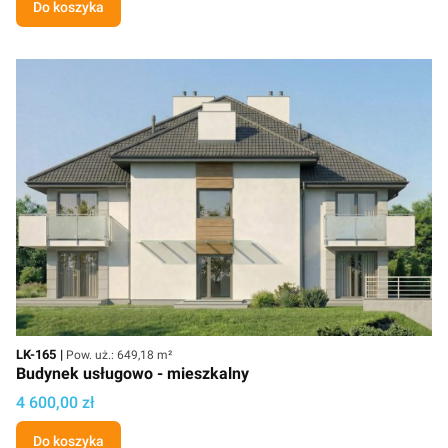
Do koszyka
Kod
Powierzchnia użytkowa
LK-165
Pow. uż.: 649,18 m²
Budynek usługowo - mieszkalny
Cena projektu
4 600,00 zł
Do koszyka