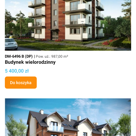
Kod
Powierzchnia użytkowa
DM-6496 B (DP)
Pow. uż.: 987,00 m²
Budynek wielorodzinny
Cena projektu
5 400,00 zł
Do koszyka