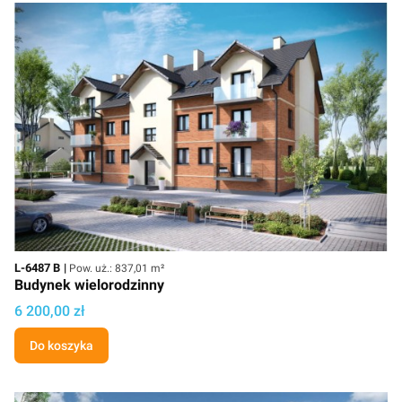
Kod
Powierzchnia użytkowa
L-6487 B
Pow. uż.: 837,01 m²
Budynek wielorodzinny
Cena projektu
6 200,00 zł
Do koszyka