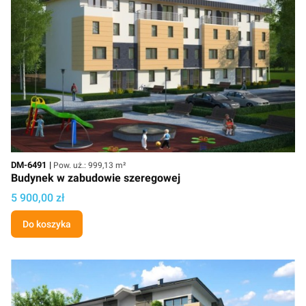
Kod
Powierzchnia użytkowa
DM-6491
Pow. uż.: 999,13 m²
Budynek w zabudowie szeregowej
Cena projektu
5 900,00 zł
Do koszyka