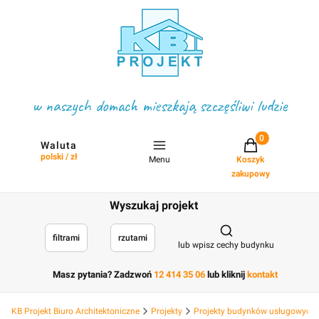
w naszych domach mieszkają szczęśliwi ludzie
Projekty w koszyku
Waluta
polski / zł
Menu
Koszyk
zakupowy
Wyszukaj projekt
Otwórz wyszukiwark
filtrami
rzutami
lub wpisz cechy budynku
Masz pytania? Zadzwoń
12 414 35 06
lub kliknij
kontakt
KB Projekt Biuro Architektoniczne
Projekty
Projekty budynków usługowych, 