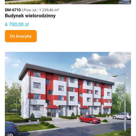
Kod
Powierzchnia użytkowa
DM-6710
Pow. uż.: 1 239,46 m²
Budynek wielorodzinny
Cena projektu
6 700,00 zł
Do koszyka