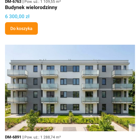
Kod
DM-6763
Pow. uż.: 1 109,55 m²
Budynek wielorodzinny
Cena projektu
6 300,00 zł
Do koszyka
Kod
Powierzchnia użytkowa
DM-6891
Pow. uż.: 1 288,74 m²