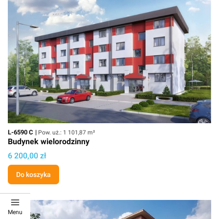
Kod
Powierzchnia użytkowa
L-6590 C
Pow. uż.: 1 101,87 m²
Budynek wielorodzinny
Cena projektu
6 200,00 zł
Do koszyka
Menu