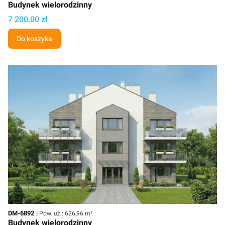
Budynek wielorodzinny
Cena projektu
7 200,00 zł
Do koszyka
Kod
Powierzchnia użytkowa
DM-6892
Pow. uż.: 626,96 m²
Budynek wielorodzinny