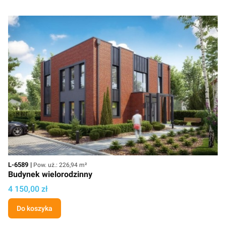
Kod
Powierzchnia użytkowa
L-6589
Pow. uż.: 226,94 m²
Budynek wielorodzinny
Cena projektu
4 150,00 zł
Do koszyka