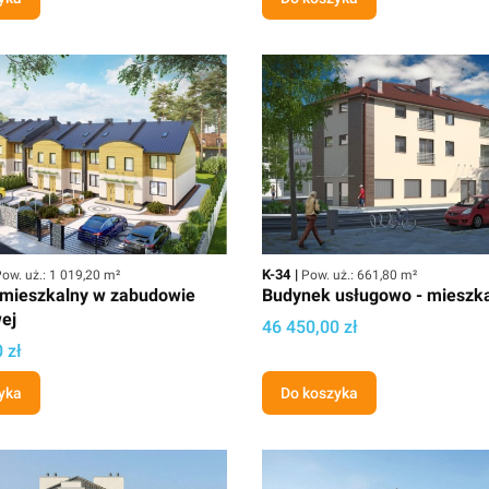
owierzchnia użytkowa
Kod
Powierzchnia użytkowa
K-34
ow. uż.: 1 019,20 m²
Pow. uż.: 661,80 m²
mieszkalny w zabudowie
Budynek usługowo - mieszk
ej
Cena
46 450,00 zł
 zł
yka
Do koszyka