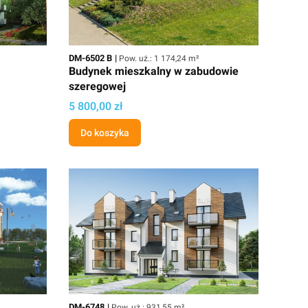
kowa
Kod
Powierzchnia użytkowa
DM-6502 B
Pow. uż.: 1 174,24 m²
Budynek mieszkalny w zabudowie
szeregowej
Cena projektu
5 800,00 zł
Do koszyka
Kod
Powierzchnia użytkowa
DM-6748
Pow. uż.: 931,55 m²