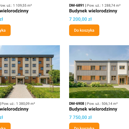
owierzchnia użytkowa
Kod
Powierzchnia użytkowa
DM-6891
ow. uż.: 1 109,55 m²
Pow. uż.: 1 288,74 m²
wielorodzinny
Budynek wielorodzinny
ektu
Cena projektu
zł
7 200,00 zł
yka
Do koszyka
Powierzchnia użytkowa
Kod
Powierzchnia użytkowa
DM-6908
Pow. uż.: 1 380,09 m²
Pow. uż.: 506,14 m²
wielorodzinny
Budynek wielorodzinny
ektu
Cena projektu
zł
7 750,00 zł
yka
Do koszyka