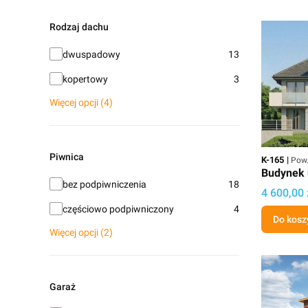
Rodzaj dachu
Rodzaj dachu
dwuspadowy
13
kopertowy
3
Więcej opcji (4)
Piwnica
Kod
Powi
K-165
Pow.
Budynek 
Piwnica
bez podpiwniczenia
18
Cena proj
4 600,00 
częściowo podpiwniczony
4
Do kosz
Więcej opcji (2)
Garaż