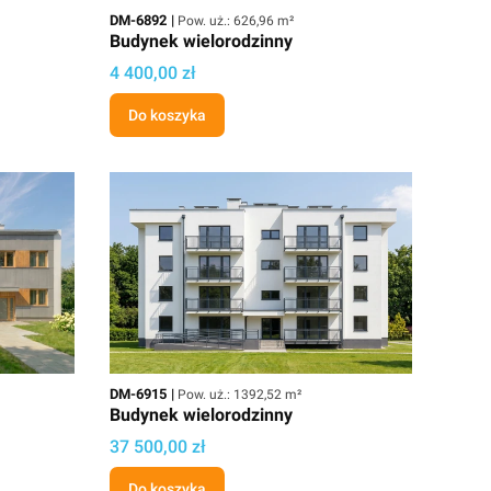
Kod
Powierzchnia użytkowa
DM-6892
Pow. uż.: 626,96 m²
Budynek wielorodzinny
Cena projektu
4 400,00 zł
Do koszyka
Kod
Powierzchnia użytkowa
DM-6915
Pow. uż.: 1392,52 m²
Budynek wielorodzinny
Cena projektu
37 500,00 zł
Do koszyka