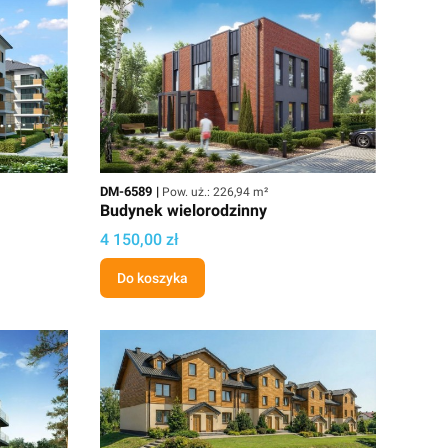
Kod
Powierzchnia użytkowa
DM-6589
Pow. uż.: 226,94 m²
Budynek wielorodzinny
Cena projektu
4 150,00 zł
Do koszyka