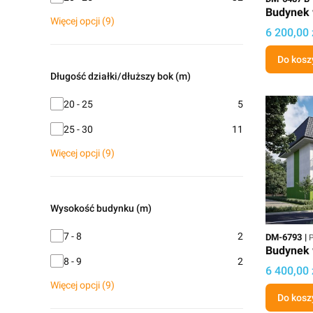
Budynek 
Więcej opcji (9)
Cena proj
6 200,00 
Do kosz
Długość działki/dłuższy bok (m)
Długość działki/dłuższy bok (m)
20 - 25
5
25 - 30
11
Więcej opcji (9)
Wysokość budynku (m)
Wysokość budynku (m)
Kod
P
7 - 8
2
DM-6793
P
Budynek 
8 - 9
2
Cena proj
6 400,00 
Więcej opcji (9)
Do kosz