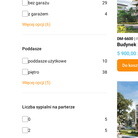
Garaż
bez garażu
29
z garażem
4
Więcej opcji (6)
Kod
P
DM-6600
P
Budynek 
Poddasze
Cena proj
5 900,00 
Poddasze
poddasze użytkowe
10
Do kosz
piętro
38
Więcej opcji (5)
Liczba sypialni na parterze
Liczba sypialni na parterze
0
5
2
5