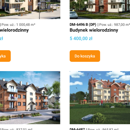
Powierzchnia użytkowa
Kod
Powierzchnia użyt
DM-6496 B (DP)
Pow. uż.: 1 000,48 m²
Pow. uż.: 987,00 m²
wielorodzinny
Budynek wielorodzinny
ektu
Cena projektu
zł
5 400,00 zł
yka
Do koszyka
Powierzchnia użytkowa
Kod
Powierzchnia użytkowa
DM-6487
Pow. uż.: 837,01 m²
Pow. uż.: 965,82 m²