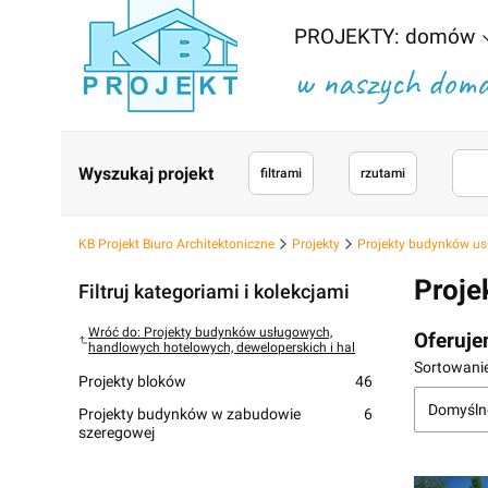
PROJEKTY: domów
w naszych domac
Wyszukaj projekt
filtrami
rzutami
KB Projekt Biuro Architektoniczne
Projekty
Projekty budynków us
Proje
Filtruj kategoriami i kolekcjami
Wróć do: Projekty budynków usługowych,
Oferuje
handlowych hotelowych, deweloperskich i hal
Lista
Sortowanie
Projekty bloków
46
Domyśln
Projekty budynków w zabudowie
6
szeregowej