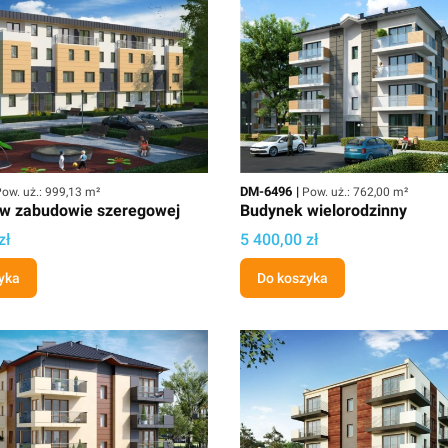
owierzchnia użytkowa
Kod
Powierzchnia użytkowa
DM-6496
ow. uż.: 999,13 m²
Pow. uż.: 762,00 m²
w zabudowie szeregowej
Budynek wielorodzinny
ektu
Cena projektu
zł
5 400,00 zł
yka
Do koszyka