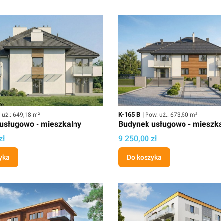
erzchnia użytkowa
Kod
Powierzchnia użytkowa
K-165 B
 uż.: 649,18 m²
Pow. uż.: 673,50 m²
usługowo - mieszkalny
Budynek usługowo - mieszk
ektu
Cena projektu
zł
9 250,00 zł
yka
Do koszyka