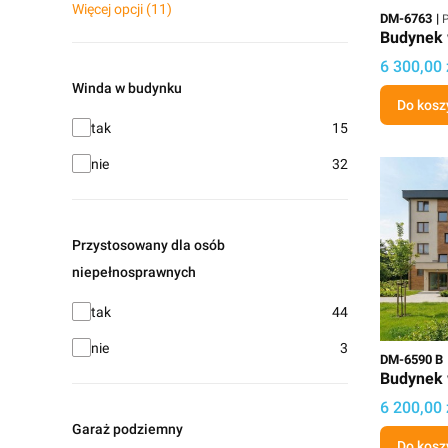
Więcej opcji (11)
Kod
P
DM-6763
P
Budynek 
Cena proj
6 300,00 
Winda w budynku
Do kosz
Winda w budynku
tak
15
nie
32
Przystosowany dla osób
niepełnosprawnych
Przystosowany dla osób niepełnosprawnych
tak
44
nie
3
Kod
DM-6590 B
Budynek 
Cena proj
6 200,00 
Garaż podziemny
Do kosz