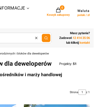
NFORMACJE
Projekty w koszyku: 0. Zobacz szcz
Waluta
Koszyk zakupowy
polski / zł
Masz pytania?
Zadzwoń
12 414 35 06
Wyczyść
lub wpisz cechy budynku
lub kliknij
kontakt
orodzinnych i bloków dla deweloperów
ów dla deweloperów
Projekty:
51
 pośredników i marży handlowej
Strona
z 1