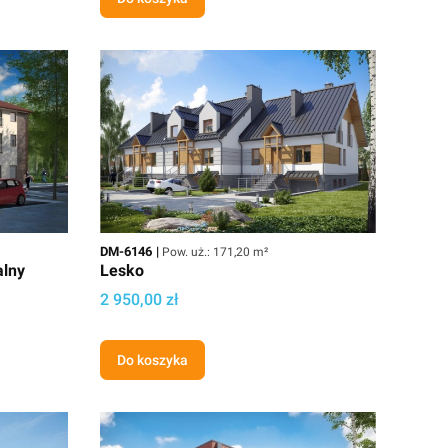
Kod
Powierzchnia użytkowa
DM-6146
Pow. uż.: 171,20 m²
alny
Lesko
Cena
2 950,00 zł
Do koszyka