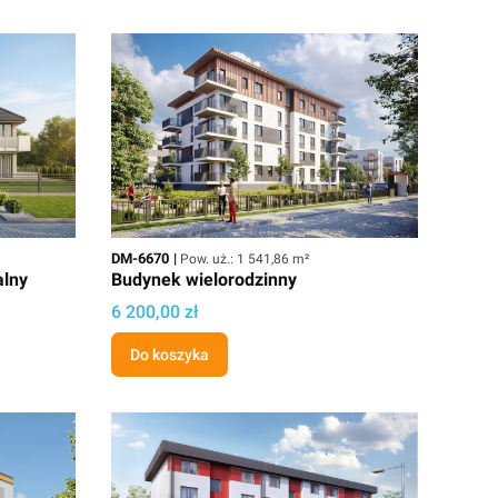
Kod
Powierzchnia użytkowa
DM-6670
Pow. uż.: 1 541,86 m²
alny
Budynek wielorodzinny
Cena projektu
6 200,00 zł
Do koszyka