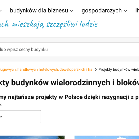
budynków dla biznesu
gospodarczych
I
h mieszkają szczęśliwi ludzie
ługowych, handlowych hotelowych, deweloperskich i hal
Projekty budynków wiel
kty budynków wielorodzinnych i blok
my najtańsze projekty w Polsce dzięki rezygnacji z
 produktów
:
e