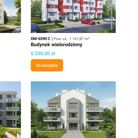
Kod
Powierzchnia użytkowa
DM-6590 C
Pow. uż.: 1 101,87 m²
Budynek wielorodzinny
Cena projektu
6 200,00 zł
Do koszyka