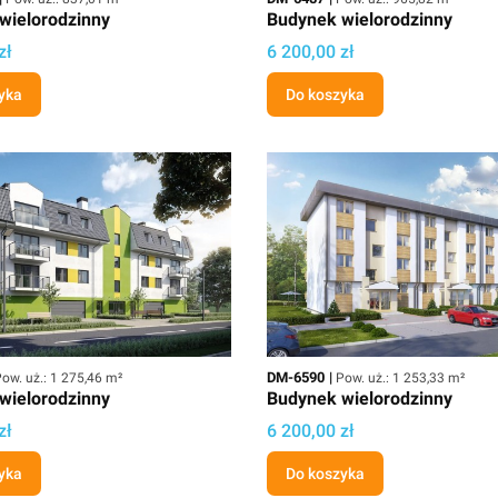
wielorodzinny
Budynek wielorodzinny
ektu
Cena projektu
zł
6 200,00 zł
yka
Do koszyka
owierzchnia użytkowa
Kod
Powierzchnia użytkowa
DM-6590
ow. uż.: 1 275,46 m²
Pow. uż.: 1 253,33 m²
wielorodzinny
Budynek wielorodzinny
ektu
Cena projektu
zł
6 200,00 zł
yka
Do koszyka