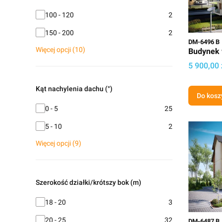
Powierzchnia zabudowy (m²)
100 - 120
2
150 - 200
2
Kod
DM-6496 B
Więcej opcji (10)
Budynek 
Cena proj
5 900,00 
Kąt nachylenia dachu (°)
Do kosz
Kąt nachylenia dachu (°)
0 - 5
25
5 - 10
2
Więcej opcji (9)
Szerokość działki/krótszy bok (m)
Szerokość działki/krótszy bok (m)
18 - 20
3
Kod
20 - 25
32
DM-6487 B