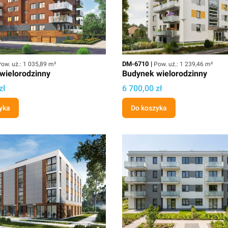
owierzchnia użytkowa
Kod
Powierzchnia użytkowa
DM-6710
ow. uż.: 1 035,89 m²
Pow. uż.: 1 239,46 m²
wielorodzinny
Budynek wielorodzinny
ektu
Cena projektu
zł
6 700,00 zł
yka
Do koszyka