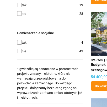
Garaż podziemny
tak
19
nie
28
Pomieszczenie socjalne
Pomieszczenie socjalne
tak
4
nie
43
Kod
P
DM-6502
P
Budynek 
* gwiazdką są oznaczone w parametrach
szeregow
projektu zmiany nieistotne, które nie
Cena
54 400,00
wymagają przeprojektowania do
pozwolenia zamiennego. Do każdego
Do kosz
projektu dołączamy bezpłatną zgodę na
wprowadzanie zarówno zmian istotnych jak
i nieistotnych.