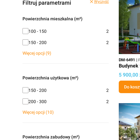
Filtruj parametrami
Wyczyść
Powierzchnia mieszkalna (m²)
Powierzchnia mieszkalna (m²)
100 - 150
2
150 - 200
2
Więcej opcji (9)
Kod
P
DM-6491
P
Budynek 
Cena proj
5 900,00 
Powierzchnia użytkowa (m²)
Do kosz
Powierzchnia użytkowa (m²)
150 - 200
2
200 - 300
2
Więcej opcji (10)
Powierzchnia zabudowy (m²)