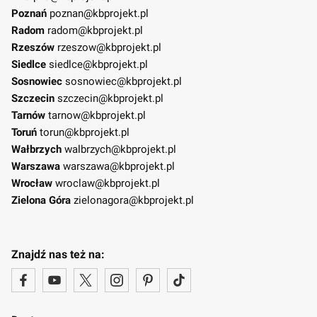
Poznań
poznan@kbprojekt.pl
Radom
radom@kbprojekt.pl
Rzeszów
rzeszow@kbprojekt.pl
Siedlce
siedlce@kbprojekt.pl
Sosnowiec
sosnowiec@kbprojekt.pl
Szczecin
szczecin@kbprojekt.pl
Tarnów
tarnow@kbprojekt.pl
Toruń
torun@kbprojekt.pl
Wałbrzych
walbrzych@kbprojekt.pl
Warszawa
warszawa@kbprojekt.pl
Wrocław
wroclaw@kbprojekt.pl
Zielona Góra
zielonagora@kbprojekt.pl
Znajdź nas też na: