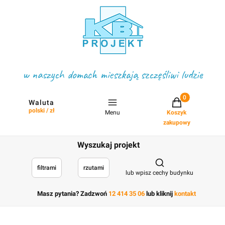
w naszych domach mieszkają szczęśliwi ludzie
Projekty w koszyku
Waluta
polski / zł
Menu
Koszyk
zakupowy
Wyszukaj projekt
Otwórz wyszukiwark
filtrami
rzutami
lub wpisz cechy budynku
Masz pytania? Zadzwoń
12 414 35 06
lub kliknij
kontakt