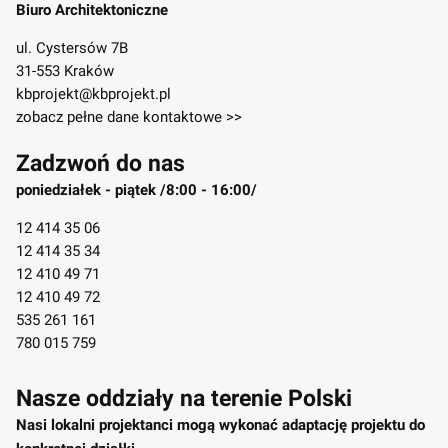
Biuro Architektoniczne
ul. Cystersów 7B
31-553 Kraków
kbprojekt@kbprojekt.pl
zobacz pełne dane kontaktowe >>
Zadzwoń do nas
poniedziałek - piątek /8:00 - 16:00/
12 414 35 06
12 414 35 34
12 410 49 71
12 410 49 72
535 261 161
780 015 759
Nasze oddziały na terenie Polski
Nasi lokalni projektanci mogą wykonać adaptację projektu do