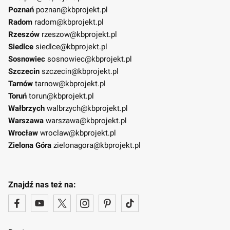
Poznań
poznan@kbprojekt.pl
Radom
radom@kbprojekt.pl
Rzeszów
rzeszow@kbprojekt.pl
Siedlce
siedlce@kbprojekt.pl
Sosnowiec
sosnowiec@kbprojekt.pl
Szczecin
szczecin@kbprojekt.pl
Tarnów
tarnow@kbprojekt.pl
Toruń
torun@kbprojekt.pl
Wałbrzych
walbrzych@kbprojekt.pl
Warszawa
warszawa@kbprojekt.pl
Wrocław
wroclaw@kbprojekt.pl
Zielona Góra
zielonagora@kbprojekt.pl
Znajdź nas też na: