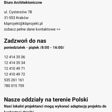
Biuro Architektoniczne
ul. Cystersów 7B
31-553 Kraków
kbprojekt@kbprojekt.pl
zobacz pełne dane kontaktowe >>
Zadzwoń do nas
poniedziałek - piątek /8:00 - 16:00/
12 414 35 06
12 414 35 34
12 410 49 71
12 410 49 72
535 261 161
780 015 759
Nasze oddziały na terenie Polski
Nasi lokalni projektanci mogą wykonać adaptację projektu do