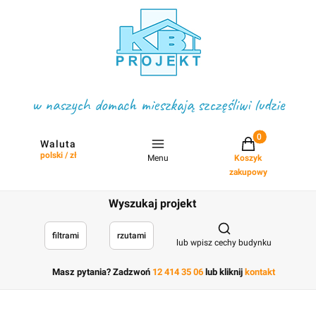
w naszych domach mieszkają szczęśliwi ludzie
Projekty w koszyku
Waluta
polski / zł
Menu
Koszyk
zakupowy
Wyszukaj projekt
Otwórz wyszukiwark
filtrami
rzutami
lub wpisz cechy budynku
Masz pytania? Zadzwoń
12 414 35 06
lub kliknij
kontakt