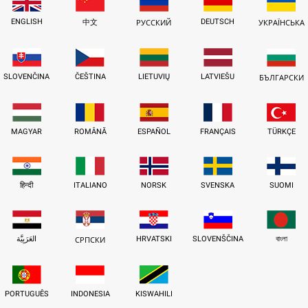
ENGLISH
DEUTSCH
中文
РУССКИЙ
УКРАЇНСЬКА
SLOVENČINA
ČEŠTINA
LIETUVIŲ
LATVIEŠU
БЪЛГАРСКИ
MAGYAR
ROMÂNĂ
ESPAÑOL
FRANÇAIS
TÜRKÇE
हिन्दी
ITALIANO
NORSK
SVENSKA
SUOMI
العَرَبِيَّة
HRVATSKI
SLOVENŠČINA
বাংলা
СРПСКИ
PORTUGUÊS
INDONESIA
KISWAHILI