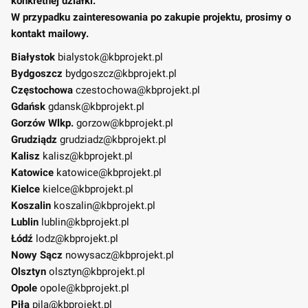
konkretnej działki.
W przypadku zainteresowania po zakupie projektu, prosimy o
kontakt mailowy.
Białystok
bialystok@kbprojekt.pl
Bydgoszcz
bydgoszcz@kbprojekt.pl
Częstochowa
czestochowa@kbprojekt.pl
Gdańsk
gdansk@kbprojekt.pl
Gorzów Wlkp.
gorzow@kbprojekt.pl
Grudziądz
grudziadz@kbprojekt.pl
Kalisz
kalisz@kbprojekt.pl
Katowice
katowice@kbprojekt.pl
Kielce
kielce@kbprojekt.pl
Koszalin
koszalin@kbprojekt.pl
Lublin
lublin@kbprojekt.pl
Łódź
lodz@kbprojekt.pl
Nowy Sącz
nowysacz@kbprojekt.pl
Olsztyn
olsztyn@kbprojekt.pl
Opole
opole@kbprojekt.pl
Piła
pila@kbprojekt.pl