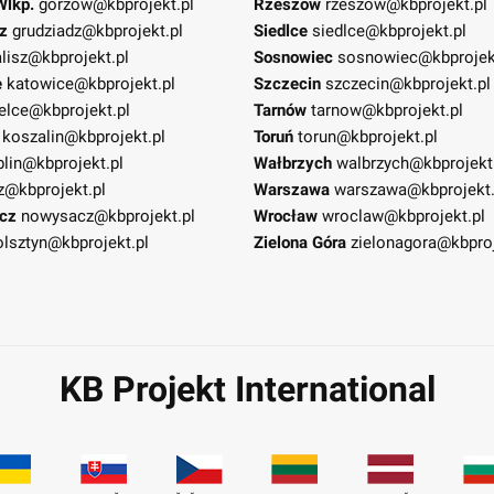
Wlkp.
gorzow@kbprojekt.pl
Rzeszów
rzeszow@kbprojekt.pl
z
grudziadz@kbprojekt.pl
Siedlce
siedlce@kbprojekt.pl
lisz@kbprojekt.pl
Sosnowiec
sosnowiec@kbprojek
e
katowice@kbprojekt.pl
Szczecin
szczecin@kbprojekt.pl
elce@kbprojekt.pl
Tarnów
tarnow@kbprojekt.pl
koszalin@kbprojekt.pl
Toruń
torun@kbprojekt.pl
blin@kbprojekt.pl
Wałbrzych
walbrzych@kbprojekt
z@kbprojekt.pl
Warszawa
warszawa@kbprojekt.
cz
nowysacz@kbprojekt.pl
Wrocław
wroclaw@kbprojekt.pl
olsztyn@kbprojekt.pl
Zielona Góra
zielonagora@kbproj
KB Projekt International