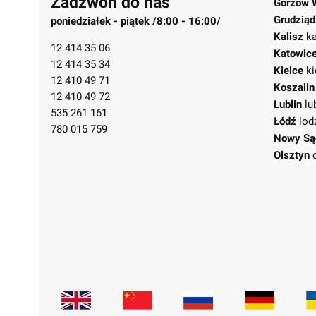
Zadzwoń do nas
Gorzów 
Grudziąd
poniedziałek - piątek /8:00 - 16:00/
Kalisz
ka
12 414 35 06
Katowic
12 414 35 34
Kielce
ki
12 410 49 71
Koszalin
12 410 49 72
Lublin
lu
535 261 161
Łódź
lod
780 015 759
Nowy Są
Olsztyn