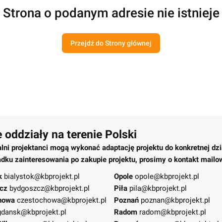
Strona o podanym adresie nie istnieje
Przejdź do Strony głównej
 oddziały na terenie Polski
alni projektanci mogą wykonać adaptację projektu do konkretnej dzi
dku zainteresowania po zakupie projektu, prosimy o kontakt mailo
k
bialystok@kbprojekt.pl
Opole
opole@kbprojekt.pl
cz
bydgoszcz@kbprojekt.pl
Piła
pila@kbprojekt.pl
howa
czestochowa@kbprojekt.pl
Poznań
poznan@kbprojekt.pl
gdansk@kbprojekt.pl
Radom
radom@kbprojekt.pl