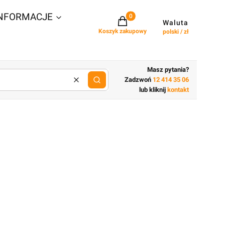
NFORMACJE
Projekty w koszyku: 0. Zobacz szcz
Waluta
Koszyk zakupowy
polski / zł
Masz pytania?
Zadzwoń
12 414 35 06
Wyczyść
lub wpisz cechy budynku
lub kliknij
kontakt