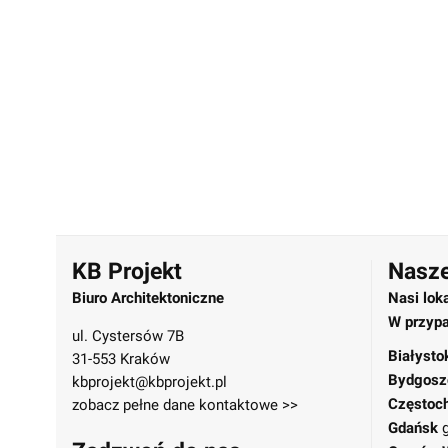
KB Projekt
Nasze
Biuro Architektoniczne
Nasi lok
W przypa
ul. Cystersów 7B
Białysto
31-553 Kraków
Bydgosz
kbprojekt@kbprojekt.pl
Częstoc
zobacz pełne dane kontaktowe >>
Gdańsk