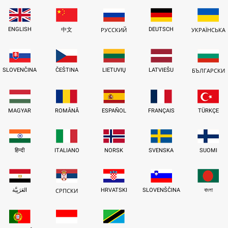
ENGLISH
DEUTSCH
中文
РУССКИЙ
УКРАЇНСЬКА
SLOVENČINA
ČEŠTINA
LIETUVIŲ
LATVIEŠU
БЪЛГАРСКИ
MAGYAR
ROMÂNĂ
ESPAÑOL
FRANÇAIS
TÜRKÇE
हिन्दी
ITALIANO
NORSK
SVENSKA
SUOMI
العَرَبِيَّة
HRVATSKI
SLOVENŠČINA
বাংলা
СРПСКИ