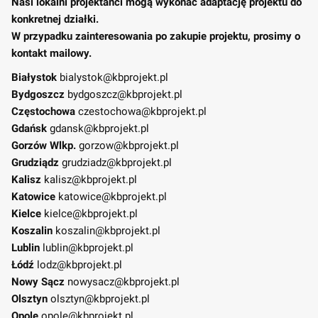
Nasi lokalni projektanci mogą wykonać adaptację projektu do
konkretnej działki.
W przypadku zainteresowania po zakupie projektu, prosimy o
kontakt mailowy.
Białystok
bialystok@kbprojekt.pl
Bydgoszcz
bydgoszcz@kbprojekt.pl
Częstochowa
czestochowa@kbprojekt.pl
Gdańsk
gdansk@kbprojekt.pl
Gorzów Wlkp.
gorzow@kbprojekt.pl
Grudziądz
grudziadz@kbprojekt.pl
Kalisz
kalisz@kbprojekt.pl
Katowice
katowice@kbprojekt.pl
Kielce
kielce@kbprojekt.pl
Koszalin
koszalin@kbprojekt.pl
Lublin
lublin@kbprojekt.pl
Łódź
lodz@kbprojekt.pl
Nowy Sącz
nowysacz@kbprojekt.pl
Olsztyn
olsztyn@kbprojekt.pl
Opole
opole@kbprojekt.pl