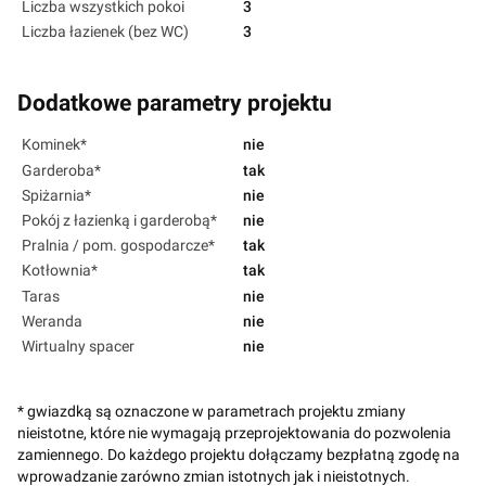
Liczba wszystkich pokoi
3
Liczba łazienek (bez WC)
3
Dodatkowe parametry projektu
Kominek*
nie
Garderoba*
tak
Spiżarnia*
nie
Pokój z łazienką i garderobą*
nie
Pralnia / pom. gospodarcze*
tak
Kotłownia*
tak
Taras
nie
Weranda
nie
Wirtualny spacer
nie
* gwiazdką są oznaczone w parametrach projektu zmiany
nieistotne, które nie wymagają przeprojektowania do pozwolenia
zamiennego. Do każdego projektu dołączamy bezpłatną zgodę na
wprowadzanie zarówno zmian istotnych jak i nieistotnych.