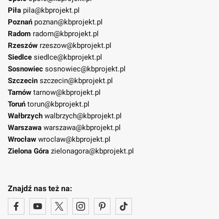
Piła
pila@kbprojekt.pl
Poznań
poznan@kbprojekt.pl
Radom
radom@kbprojekt.pl
Rzeszów
rzeszow@kbprojekt.pl
Siedlce
siedlce@kbprojekt.pl
Sosnowiec
sosnowiec@kbprojekt.pl
Szczecin
szczecin@kbprojekt.pl
Tarnów
tarnow@kbprojekt.pl
Toruń
torun@kbprojekt.pl
Wałbrzych
walbrzych@kbprojekt.pl
Warszawa
warszawa@kbprojekt.pl
Wrocław
wroclaw@kbprojekt.pl
Zielona Góra
zielonagora@kbprojekt.pl
Znajdź nas też na: