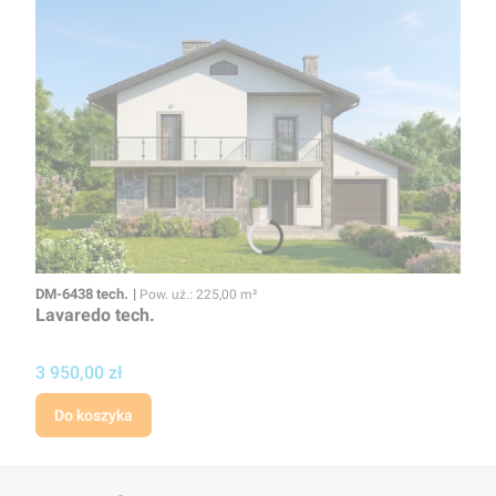
Kod
Powierzchnia użytkowa
DM-6438 tech.
Pow. uż.: 225,00 m²
Lavaredo tech.
Cena
3 950,00 zł
Do koszyka