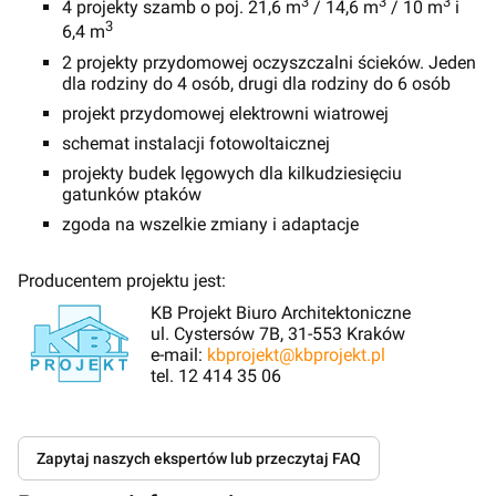
3
3
3
4 projekty szamb o poj. 21,6 m
/ 14,6 m
/ 10 m
i
3
6,4 m
2 projekty przydomowej oczyszczalni ścieków. Jeden
dla rodziny do 4 osób, drugi dla rodziny do 6 osób
projekt przydomowej elektrowni wiatrowej
schemat instalacji fotowoltaicznej
projekty budek lęgowych dla kilkudziesięciu
gatunków ptaków
zgoda na wszelkie zmiany i adaptacje
Producentem projektu jest:
KB Projekt Biuro Architektoniczne
ul. Cystersów 7B, 31-553 Kraków
e-mail:
kbprojekt@kbprojekt.pl
tel. 12 414 35 06
Zapytaj naszych ekspertów lub przeczytaj FAQ