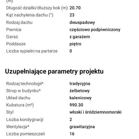
(m)
Długość działki/dłuższy bok (m)
20.70
Kąt nachylenia dachu (°)
23
Rodzaj dachu
dwuspadowy
Piwnica
częściowo podpiwniczony
Garaż
z garażem
Poddasze
piętro
Liczba sypialni na parterze
0
Uzupełniające parametry projektu
Rodzaj technologii*
tradycyjna
Strop w budynku*
żelbetowy
Układ dachu
kalenicowy
Kubatura (m³)
990.30
Styl
włoski i śródziemnomorski
Liczba kondygnacji
2
Wentylacja*
grawitacyjna
Liczba pomieszczeń
16