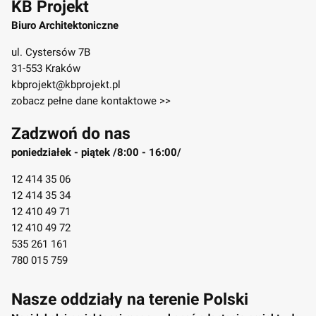
KB Projekt
Biuro Architektoniczne
ul. Cystersów 7B
31-553 Kraków
kbprojekt@kbprojekt.pl
zobacz pełne dane kontaktowe >>
Zadzwoń do nas
poniedziałek - piątek /8:00 - 16:00/
12 414 35 06
12 414 35 34
12 410 49 71
12 410 49 72
535 261 161
780 015 759
Nasze oddziały na terenie Polski