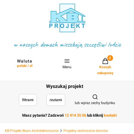
w naszych domach mieszkają szczęśliwi ludzie
Projekty w koszyku
Waluta
polski / zł
Menu
Koszyk
zakupowy
Wyszukaj projekt
Otwórz wyszukiwark
filtrami
rzutami
lub wpisz cechy budynku
Masz pytania? Zadzwoń
12 414 35 06
lub kliknij
kontakt
KB Projekt Biuro Architektoniczne
Projekty techniczne domów