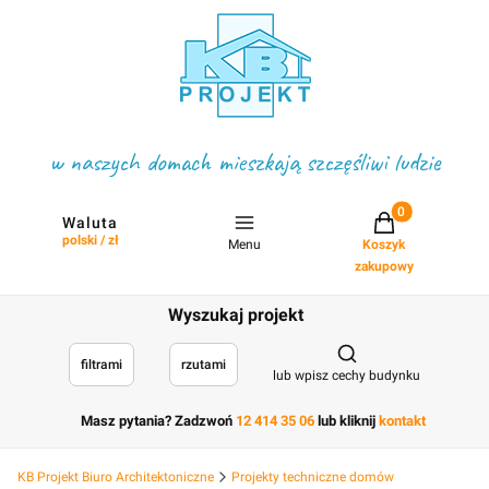
w naszych domach mieszkają szczęśliwi ludzie
Projekty w koszyku
Waluta
polski / zł
Menu
Koszyk
zakupowy
Wyszukaj projekt
Otwórz wyszukiwark
filtrami
rzutami
lub wpisz cechy budynku
Masz pytania? Zadzwoń
12 414 35 06
lub kliknij
kontakt
KB Projekt Biuro Architektoniczne
Projekty techniczne domów