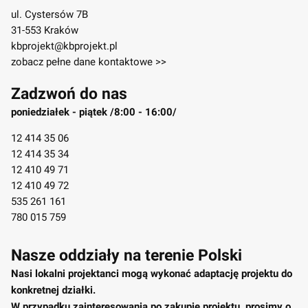
ul. Cystersów 7B
31-553 Kraków
kbprojekt@kbprojekt.pl
zobacz pełne dane kontaktowe >>
Zadzwoń do nas
poniedziałek - piątek /8:00 - 16:00/
12 414 35 06
12 414 35 34
12 410 49 71
12 410 49 72
535 261 161
780 015 759
Nasze oddziały na terenie Polski
Nasi lokalni projektanci mogą wykonać adaptację projektu do
konkretnej działki.
W przypadku zainteresowania po zakupie projektu, prosimy o