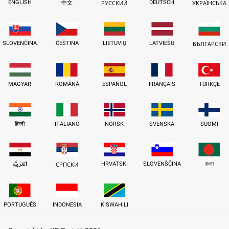
ENGLISH
DEUTSCH
中文
РУССКИЙ
УКРАЇНСЬКА
SLOVENČINA
ČEŠTINA
LIETUVIŲ
LATVIEŠU
БЪЛГАРСКИ
MAGYAR
ROMÂNĂ
ESPAÑOL
FRANÇAIS
TÜRKÇE
हिन्दी
ITALIANO
NORSK
SVENSKA
SUOMI
العَرَبِيَّة
HRVATSKI
SLOVENŠČINA
বাংলা
СРПСКИ
PORTUGUÊS
INDONESIA
KISWAHILI