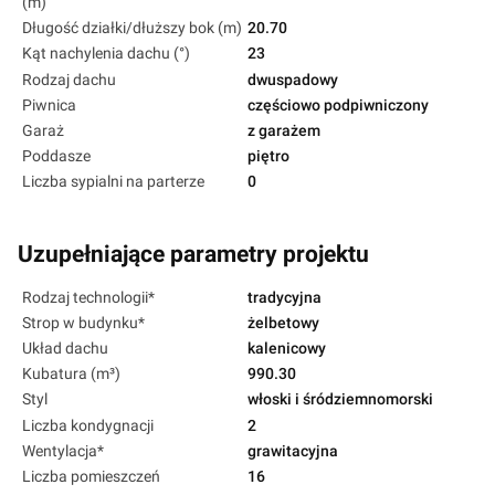
(m)
Długość działki/dłuższy bok (m)
20.70
Kąt nachylenia dachu (°)
23
Rodzaj dachu
dwuspadowy
Piwnica
częściowo podpiwniczony
Garaż
z garażem
Poddasze
piętro
Liczba sypialni na parterze
0
Uzupełniające parametry projektu
Rodzaj technologii*
tradycyjna
Strop w budynku*
żelbetowy
Układ dachu
kalenicowy
Kubatura (m³)
990.30
Styl
włoski i śródziemnomorski
Liczba kondygnacji
2
Wentylacja*
grawitacyjna
Liczba pomieszczeń
16