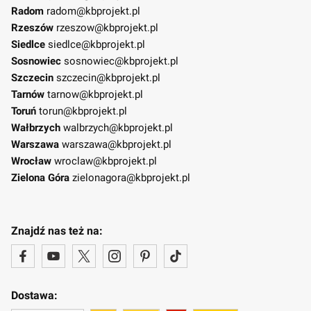
Radom
radom@kbprojekt.pl
Rzeszów
rzeszow@kbprojekt.pl
Siedlce
siedlce@kbprojekt.pl
Sosnowiec
sosnowiec@kbprojekt.pl
Szczecin
szczecin@kbprojekt.pl
Tarnów
tarnow@kbprojekt.pl
Toruń
torun@kbprojekt.pl
Wałbrzych
walbrzych@kbprojekt.pl
Warszawa
warszawa@kbprojekt.pl
Wrocław
wroclaw@kbprojekt.pl
Zielona Góra
zielonagora@kbprojekt.pl
Znajdź nas też na:
Dostawa: