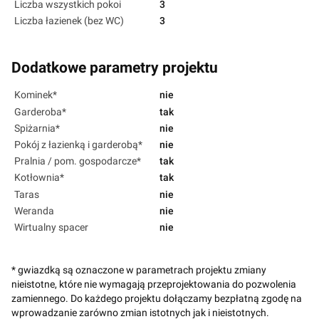
Liczba wszystkich pokoi
3
Liczba łazienek (bez WC)
3
Dodatkowe parametry projektu
Kominek*
nie
Garderoba*
tak
Spiżarnia*
nie
Pokój z łazienką i garderobą*
nie
Pralnia / pom. gospodarcze*
tak
Kotłownia*
tak
Taras
nie
Weranda
nie
Wirtualny spacer
nie
* gwiazdką są oznaczone w parametrach projektu zmiany
nieistotne, które nie wymagają przeprojektowania do pozwolenia
zamiennego. Do każdego projektu dołączamy bezpłatną zgodę na
wprowadzanie zarówno zmian istotnych jak i nieistotnych.