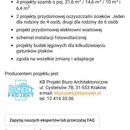
3
3
3
4 projekty szamb o poj. 21,6 m
/ 14,6 m
/ 10 m
i
3
6,4 m
2 projekty przydomowej oczyszczalni ścieków. Jeden
dla rodziny do 4 osób, drugi dla rodziny do 6 osób
projekt przydomowej elektrowni wiatrowej
schemat instalacji fotowoltaicznej
projekty budek lęgowych dla kilkudziesięciu
gatunków ptaków
zgoda na wszelkie zmiany i adaptacje
Producentem projektu jest:
KB Projekt Biuro Architektoniczne
ul. Cystersów 7B, 31-553 Kraków
e-mail:
kbprojekt@kbprojekt.pl
tel. 12 414 35 06
Zapytaj naszych ekspertów lub przeczytaj FAQ