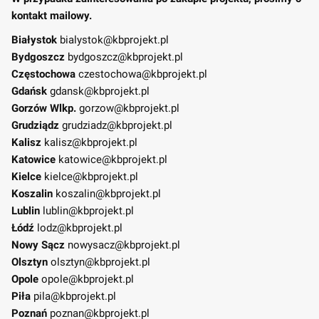
kontakt mailowy.
Białystok
bialystok@kbprojekt.pl
Bydgoszcz
bydgoszcz@kbprojekt.pl
Częstochowa
czestochowa@kbprojekt.pl
Gdańsk
gdansk@kbprojekt.pl
Gorzów Wlkp.
gorzow@kbprojekt.pl
Grudziądz
grudziadz@kbprojekt.pl
Kalisz
kalisz@kbprojekt.pl
Katowice
katowice@kbprojekt.pl
Kielce
kielce@kbprojekt.pl
Koszalin
koszalin@kbprojekt.pl
Lublin
lublin@kbprojekt.pl
Łódź
lodz@kbprojekt.pl
Nowy Sącz
nowysacz@kbprojekt.pl
Olsztyn
olsztyn@kbprojekt.pl
Opole
opole@kbprojekt.pl
Piła
pila@kbprojekt.pl
Poznań
poznan@kbprojekt.pl