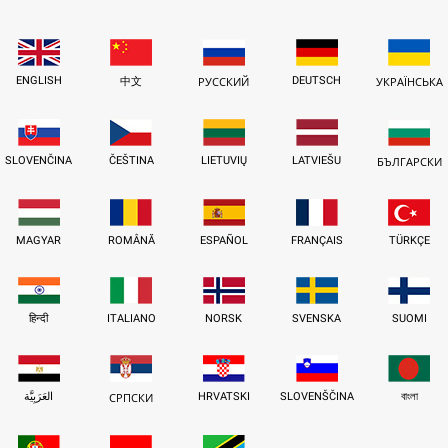
ENGLISH
DEUTSCH
中文
РУССКИЙ
УКРАЇНСЬКА
SLOVENČINA
ČEŠTINA
LIETUVIŲ
LATVIEŠU
БЪЛГАРСКИ
MAGYAR
ROMÂNĂ
ESPAÑOL
FRANÇAIS
TÜRKÇE
हिन्दी
ITALIANO
NORSK
SVENSKA
SUOMI
العَرَبِيَّة
HRVATSKI
SLOVENŠČINA
বাংলা
СРПСКИ