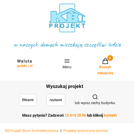
w naszych domach mieszkają szczęśliwi ludzie
Projekty w koszyku
Waluta
polski / zł
Menu
Koszyk
zakupowy
Wyszukaj projekt
Otwórz wyszukiwark
filtrami
rzutami
lub wpisz cechy budynku
Masz pytania? Zadzwoń
12 414 35 06
lub kliknij
kontakt
KB Projekt Biuro Architektoniczne
Projekty techniczne domów