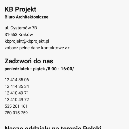
KB Projekt
Biuro Architektoniczne
ul. Cystersów 7B
31-553 Kraków
kbprojekt@kbprojekt.pl
zobacz pełne dane kontaktowe >>
Zadzwoń do nas
poniedziałek - piątek /8:00 - 16:00/
12 414 35 06
12 414 35 34
12 410 49 71
12 410 49 72
535 261 161
780 015 759
Nasze oddziały na terenie Polski