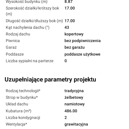
Wysokość budynku (m)
8.87
Szerokość działki/krótszy bok
17.00
(m)
Długość działki/dłuższy bok (m)
17.00
Kąt nachylenia dachu (°)
43
Rodzaj dachu
kopertowy
Piwnica
bez podpiwniczenia
Garaż
bez garażu
Poddasze
poddasze użytkowe
Liczba sypialni na parterze
0
Uzupełniające parametry projektu
Rodzaj technologii*
tradycyjna
Strop w budynku*
żelbetowy
Układ dachu
namiotowy
Kubatura (m³)
486.00
Liczba kondygnacji
2
Wentylacja*
grawitacyjna