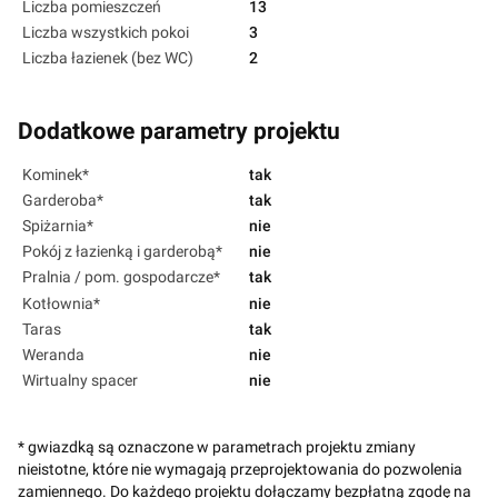
Liczba pomieszczeń
13
Liczba wszystkich pokoi
3
Liczba łazienek (bez WC)
2
Dodatkowe parametry projektu
Kominek*
tak
Garderoba*
tak
Spiżarnia*
nie
Pokój z łazienką i garderobą*
nie
Pralnia / pom. gospodarcze*
tak
Kotłownia*
nie
Taras
tak
Weranda
nie
Wirtualny spacer
nie
* gwiazdką są oznaczone w parametrach projektu zmiany
nieistotne, które nie wymagają przeprojektowania do pozwolenia
zamiennego. Do każdego projektu dołączamy bezpłatną zgodę na