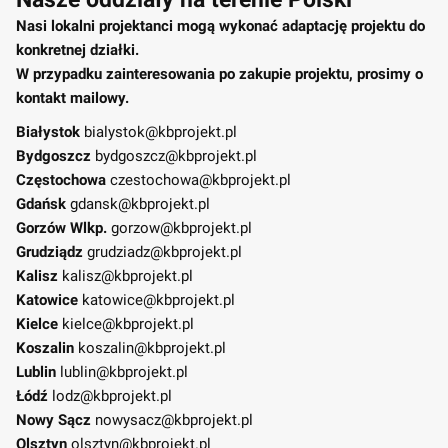
Nasi lokalni projektanci mogą wykonać adaptację projektu do
konkretnej działki.
W przypadku zainteresowania po zakupie projektu, prosimy o
kontakt mailowy.
Białystok
bialystok@kbprojekt.pl
Bydgoszcz
bydgoszcz@kbprojekt.pl
Częstochowa
czestochowa@kbprojekt.pl
Gdańsk
gdansk@kbprojekt.pl
Gorzów Wlkp.
gorzow@kbprojekt.pl
Grudziądz
grudziadz@kbprojekt.pl
Kalisz
kalisz@kbprojekt.pl
Katowice
katowice@kbprojekt.pl
Kielce
kielce@kbprojekt.pl
Koszalin
koszalin@kbprojekt.pl
Lublin
lublin@kbprojekt.pl
Łódź
lodz@kbprojekt.pl
Nowy Sącz
nowysacz@kbprojekt.pl
Olsztyn
olsztyn@kbprojekt.pl