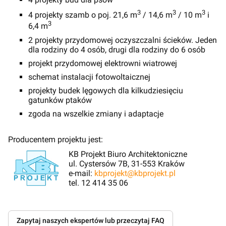
3
3
3
4 projekty szamb o poj. 21,6 m
/ 14,6 m
/ 10 m
i
3
6,4 m
2 projekty przydomowej oczyszczalni ścieków. Jeden
dla rodziny do 4 osób, drugi dla rodziny do 6 osób
projekt przydomowej elektrowni wiatrowej
schemat instalacji fotowoltaicznej
projekty budek lęgowych dla kilkudziesięciu
gatunków ptaków
zgoda na wszelkie zmiany i adaptacje
Producentem projektu jest:
KB Projekt Biuro Architektoniczne
ul. Cystersów 7B, 31-553 Kraków
e-mail:
kbprojekt@kbprojekt.pl
tel. 12 414 35 06
Zapytaj naszych ekspertów lub przeczytaj FAQ