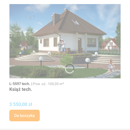
Kod
Powierzchnia użytkowa
L-5597 tech.
Pow. uż.: 100,30 m²
Książ tech.
Cena
3 550,00 zł
Do koszyka