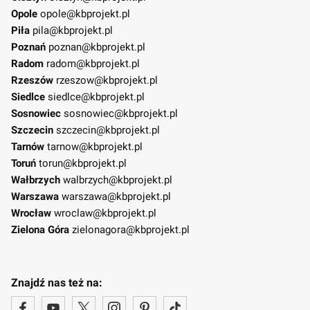
Opole
opole@kbprojekt.pl
Piła
pila@kbprojekt.pl
Poznań
poznan@kbprojekt.pl
Radom
radom@kbprojekt.pl
Rzeszów
rzeszow@kbprojekt.pl
Siedlce
siedlce@kbprojekt.pl
Sosnowiec
sosnowiec@kbprojekt.pl
Szczecin
szczecin@kbprojekt.pl
Tarnów
tarnow@kbprojekt.pl
Toruń
torun@kbprojekt.pl
Wałbrzych
walbrzych@kbprojekt.pl
Warszawa
warszawa@kbprojekt.pl
Wrocław
wroclaw@kbprojekt.pl
Zielona Góra
zielonagora@kbprojekt.pl
Znajdź nas też na: