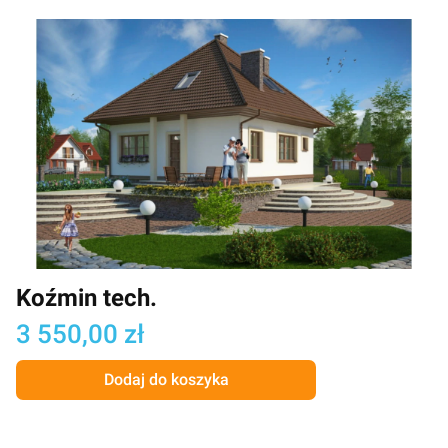
Koźmin tech.
Cena
3 550,00 zł
Dodaj do koszyka