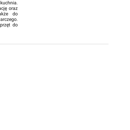
 kuchnia.
cję oraz
akże do
arczego.
sprzęt do