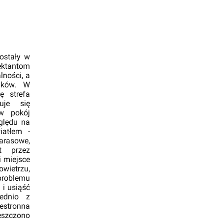
ostały w
ktantom
lności, a
ików. W
ę strefa
uje się
 w pokój
ględu na
iatłem -
arasowe,
t przez
i miejsce
wietrzu,
 problemu
 i usiąść
ednio z
stronna
ieszczono