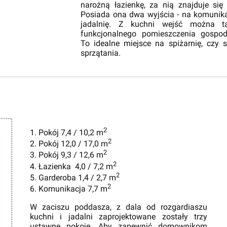
narożną łazienkę, za nią znajduje się
Posiada ona dwa wyjścia - na komunika
jadalnię. Z kuchni wejść można t
funkcjonalnego pomieszczenia gospod
To idealne miejsce na spiżarnię, czy 
sprzątania.
2
1. Pokój 7,4 / 10,2 m
2
2. Pokój 12,0 / 17,0 m
2
3. Pokój 9,3 / 12,6 m
2
4. Łazienka 4,0 / 7,2 m
2
5. Garderoba 1,4 / 2,7 m
2
6. Komunikacja 7,7 m
W zaciszu poddasza, z dala od rozgardiaszu
kuchni i jadalni zaprojektowane zostały trzy
ustawne pokoje. Aby zapewnić domownikom