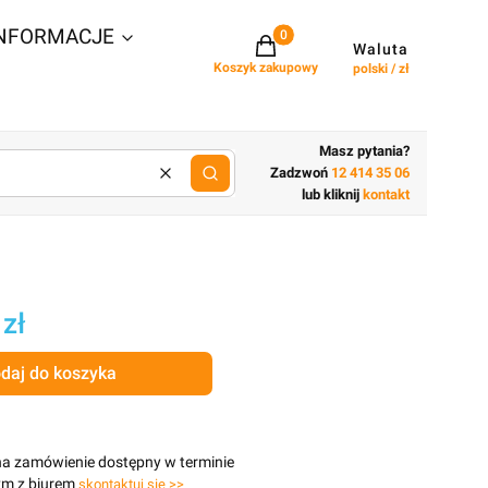
NFORMACJE
Projekty w koszyku: 0. Zobacz szcz
Waluta
Koszyk zakupowy
polski / zł
Masz pytania?
Zadzwoń
12 414 35 06
Wyczyść
lub wpisz cechy budynku
lub kliknij
kontakt
 zł
daj do koszyka
na zamówienie dostępny w terminie
ym z biurem
skontaktuj się >>