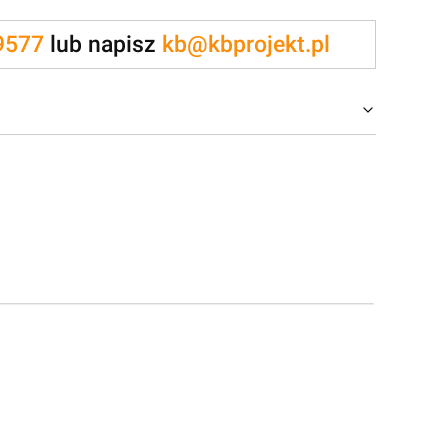
9577
lub napisz
kb@kbprojekt.pl