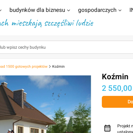
budynków dla biznesu
gospodarczych
I
h mieszkają szczęśliwi ludzie
nad 1500 gotowych projektów
Koźmin
Koźmin
Cena
2 550,00
Do
Projekt 
ustalon