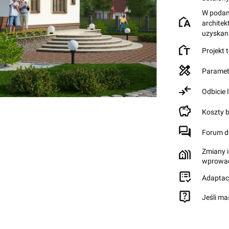
W podane
archite
uzyskan
Projekt 
Paramet
Odbicie 
Koszty 
Forum d
Zmiany i
wprowad
Adaptac
Jeśli ma