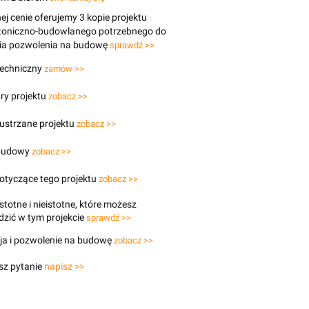
j cenie oferujemy 3 kopie projektu
ktoniczno-budowlanego potrzebnego do
ia pozwolenia na budowę
sprawdź >>
techniczny
zamów >>
ry projektu
zobacz >>
lustrzane projektu
zobacz >>
budowy
zobacz >>
otyczące tego projektu
zobacz >>
stotne i nieistotne, które możesz
zić w tym projekcie
sprawdź >>
ja i pozwolenie na budowę
zobacz >>
sz pytanie
napisz >>