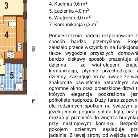
2
4. Kuchnia 9,6 m
2
5. Łazienka 4,0 m
2
6. Wiatrołap 3,0 m
2
7. Komunikacja 6,3 m
Pomieszczenia parteru rozplanowane z
sposób bardzo przemyślany. Proje
zależało przede wszystkim na funkcjona
także wygodzie przyszłych domown
bardzo ciekawy sposób prezentuje si
dzienna - za wiatrołapem znajd
komunikacja, płynnie przechodząca
dzienny. Zasługuje on na uwagę ze wz
znakomite oświetlenie naturalnym św
ogromne okno oraz przeszklone drzwi t
których elegancja podkreślona jes
półkoliste nadproża. Duży taras zapewn
dla rodzinnych spotkań na świeżym po
jeżeli jednak pogoda spłata figla, bez
można je przenieść do wnętrza budynku
przy nastrojowym kominku. Bezpośr
pokojem dziennym sąsiaduje prze
jadalnia. Z lewej strony od wejścia um