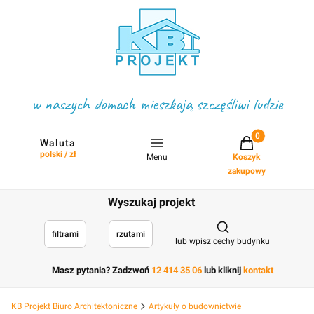
w naszych domach mieszkają szczęśliwi ludzie
Projekty w koszyku
Waluta
polski / zł
Menu
Koszyk
zakupowy
Wyszukaj projekt
Otwórz wyszukiwark
filtrami
rzutami
lub wpisz cechy budynku
Masz pytania? Zadzwoń
12 414 35 06
lub kliknij
kontakt
KB Projekt Biuro Architektoniczne
Artykuły o budownictwie