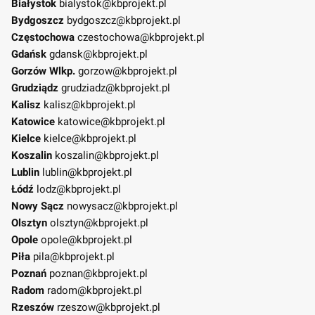
Białystok
bialystok@kbprojekt.pl
Bydgoszcz
bydgoszcz@kbprojekt.pl
Częstochowa
czestochowa@kbprojekt.pl
Gdańsk
gdansk@kbprojekt.pl
Gorzów Wlkp.
gorzow@kbprojekt.pl
Grudziądz
grudziadz@kbprojekt.pl
Kalisz
kalisz@kbprojekt.pl
Katowice
katowice@kbprojekt.pl
Kielce
kielce@kbprojekt.pl
Koszalin
koszalin@kbprojekt.pl
Lublin
lublin@kbprojekt.pl
Łódź
lodz@kbprojekt.pl
Nowy Sącz
nowysacz@kbprojekt.pl
Olsztyn
olsztyn@kbprojekt.pl
Opole
opole@kbprojekt.pl
Piła
pila@kbprojekt.pl
Poznań
poznan@kbprojekt.pl
Radom
radom@kbprojekt.pl
Rzeszów
rzeszow@kbprojekt.pl