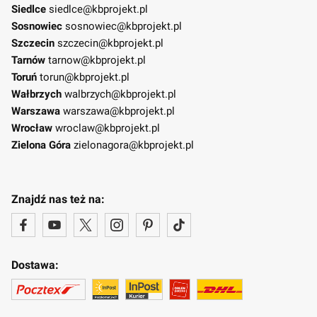
Siedlce
siedlce@kbprojekt.pl
Sosnowiec
sosnowiec@kbprojekt.pl
Szczecin
szczecin@kbprojekt.pl
Tarnów
tarnow@kbprojekt.pl
Toruń
torun@kbprojekt.pl
Wałbrzych
walbrzych@kbprojekt.pl
Warszawa
warszawa@kbprojekt.pl
Wrocław
wroclaw@kbprojekt.pl
Zielona Góra
zielonagora@kbprojekt.pl
Znajdź nas też na:
Dostawa: