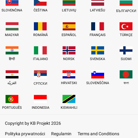
SLOVENČINA
ČEŠTINA
LIETUVIŲ
LATVIEŠU
БЪЛГАРСКИ
MAGYAR
ROMÂNĂ
ESPAÑOL
FRANÇAIS
TÜRKÇE
हिन्दी
ITALIANO
NORSK
SVENSKA
SUOMI
العَرَبِيَّة
HRVATSKI
SLOVENŠČINA
বাংলা
СРПСКИ
PORTUGUÊS
INDONESIA
KISWAHILI
Copyright by KB Projekt 2026
Polityka prywatności
Regulamin
Terms and Conditions