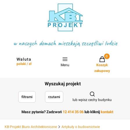
w naszych domach mieszkają szczęśliwi ludzie
Projekty w koszyku
Waluta
polski / zł
Menu
Koszyk
zakupowy
Wyszukaj projekt
Otwórz wyszukiwark
filtrami
rzutami
lub wpisz cechy budynku
Masz pytania? Zadzwoń
12 414 35 06
lub kliknij
kontakt
KB Projekt Biuro Architektoniczne
Artykuły o budownictwie