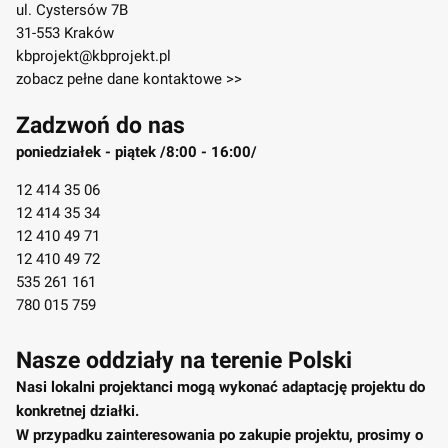
ul. Cystersów 7B
31-553 Kraków
kbprojekt@kbprojekt.pl
zobacz pełne dane kontaktowe >>
Zadzwoń do nas
poniedziałek - piątek /8:00 - 16:00/
12 414 35 06
12 414 35 34
12 410 49 71
12 410 49 72
535 261 161
780 015 759
Nasze oddziały na terenie Polski
Nasi lokalni projektanci mogą wykonać adaptację projektu do
konkretnej działki.
W przypadku zainteresowania po zakupie projektu, prosimy o