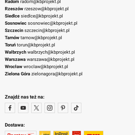
Radom
radom@kbprojekt.pl
Rzeszów
rzeszow@kbprojekt.pl
Siedlce
siedlce@kbprojekt.pl
Sosnowiec
sosnowiec@kbprojekt.pl
Szczecin
szczecin@kbprojekt.pl
Tarnów
tarnow@kbprojekt.pl
Toruń
torun@kbprojekt.pl
Wałbrzych
walbrzych@kbprojekt.pl
Warszawa
warszawa@kbprojekt.pl
Wrocław
wroclaw@kbprojekt.pl
Zielona Góra
zielonagora@kbprojekt.pl
Znajdź nas też na:
Dostawa: