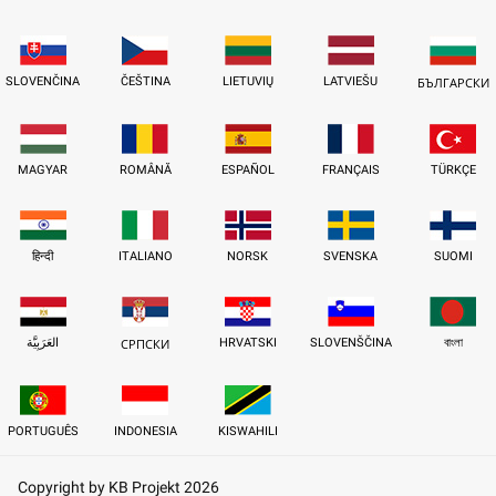
SLOVENČINA
ČEŠTINA
LIETUVIŲ
LATVIEŠU
БЪЛГАРСКИ
MAGYAR
ROMÂNĂ
ESPAÑOL
FRANÇAIS
TÜRKÇE
हिन्दी
ITALIANO
NORSK
SVENSKA
SUOMI
العَرَبِيَّة
HRVATSKI
SLOVENŠČINA
বাংলা
СРПСКИ
PORTUGUÊS
INDONESIA
KISWAHILI
Copyright by KB Projekt 2026