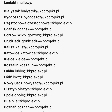
kontakt mailowy.
Białystok
bialystok@kbprojekt.pl
Bydgoszcz
bydgoszcz@kbprojekt.pl
Częstochowa
czestochowa@kbprojekt.pl
Gdańsk
gdansk@kbprojekt.pl
Gorzów Wlkp.
gorzow@kbprojekt.pl
Grudziądz
grudziadz@kbprojekt.pl
Kalisz
kalisz@kbprojekt.pl
Katowice
katowice@kbprojekt.pl
Kielce
kielce@kbprojekt.pl
Koszalin
koszalin@kbprojekt.pl
Lublin
lublin@kbprojekt.pl
Łódź
lodz@kbprojekt.pl
Nowy Sącz
nowysacz@kbprojekt.pl
Olsztyn
olsztyn@kbprojekt.pl
Opole
opole@kbprojekt.pl
Piła
pila@kbprojekt.pl
Poznań
poznan@kbprojekt.pl