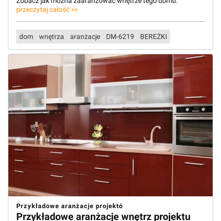
Zobacz jak można zaaranżować wnętrze tego domu.
przeczytaj całość >>
dom
wnętrza
aranżacje
DM-6219
BEREŻKI
Przykładowe aranżacje projektó
Przykładowe aranżacje wnętrz projektu