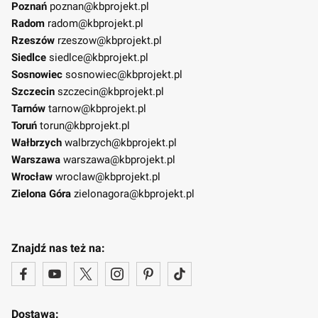
Poznań
poznan@kbprojekt.pl
Radom
radom@kbprojekt.pl
Rzeszów
rzeszow@kbprojekt.pl
Siedlce
siedlce@kbprojekt.pl
Sosnowiec
sosnowiec@kbprojekt.pl
Szczecin
szczecin@kbprojekt.pl
Tarnów
tarnow@kbprojekt.pl
Toruń
torun@kbprojekt.pl
Wałbrzych
walbrzych@kbprojekt.pl
Warszawa
warszawa@kbprojekt.pl
Wrocław
wroclaw@kbprojekt.pl
Zielona Góra
zielonagora@kbprojekt.pl
Znajdź nas też na:
Dostawa: