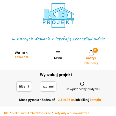
w naszych domach mieszkają szczęśliwi ludzie
Projekty w koszyku
Waluta
polski / zł
Menu
Koszyk
zakupowy
Wyszukaj projekt
Otwórz wyszukiwark
filtrami
rzutami
lub wpisz cechy budynku
Masz pytania? Zadzwoń
12 414 35 06
lub kliknij
kontakt
KB Projekt Biuro Architektoniczne
Artykuły o budownictwie