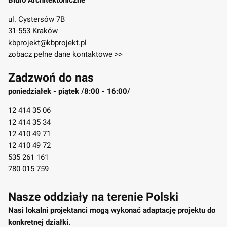
Biuro Architektoniczne
ul. Cystersów 7B
31-553 Kraków
kbprojekt@kbprojekt.pl
zobacz pełne dane kontaktowe >>
Zadzwoń do nas
poniedziałek - piątek /8:00 - 16:00/
12 414 35 06
12 414 35 34
12 410 49 71
12 410 49 72
535 261 161
780 015 759
Nasze oddziały na terenie Polski
Nasi lokalni projektanci mogą wykonać adaptację projektu do
konkretnej działki.