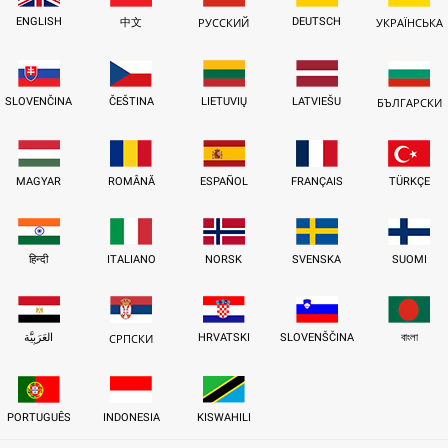
ENGLISH
DEUTSCH
中文
РУССКИЙ
УКРАЇНСЬКА
SLOVENČINA
ČEŠTINA
LIETUVIŲ
LATVIEŠU
БЪЛГАРСКИ
MAGYAR
ROMÂNĂ
ESPAÑOL
FRANÇAIS
TÜRKÇE
हिन्दी
ITALIANO
NORSK
SVENSKA
SUOMI
العَرَبِيَّة
HRVATSKI
SLOVENŠČINA
বাংলা
СРПСКИ
PORTUGUÊS
INDONESIA
KISWAHILI