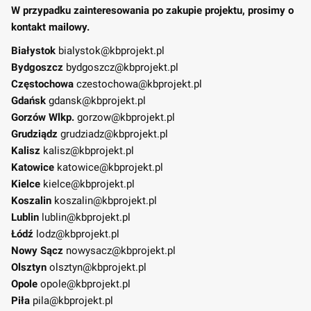
W przypadku zainteresowania po zakupie projektu, prosimy o
kontakt mailowy.
Białystok
bialystok@kbprojekt.pl
Bydgoszcz
bydgoszcz@kbprojekt.pl
Częstochowa
czestochowa@kbprojekt.pl
Gdańsk
gdansk@kbprojekt.pl
Gorzów Wlkp.
gorzow@kbprojekt.pl
Grudziądz
grudziadz@kbprojekt.pl
Kalisz
kalisz@kbprojekt.pl
Katowice
katowice@kbprojekt.pl
Kielce
kielce@kbprojekt.pl
Koszalin
koszalin@kbprojekt.pl
Lublin
lublin@kbprojekt.pl
Łódź
lodz@kbprojekt.pl
Nowy Sącz
nowysacz@kbprojekt.pl
Olsztyn
olsztyn@kbprojekt.pl
Opole
opole@kbprojekt.pl
Piła
pila@kbprojekt.pl