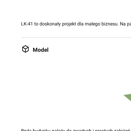
LK-41 to doskonały projekt dla małego biznesu. Na pa
Model
Bryła budynku należy do zwartych i prostych założeń.