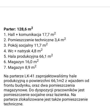
2
Parter: 128,6 m
2
1. Hall + komunikacja 17,7 m
2
2. Pomieszczenie techniczne 3,4 m
2
3. Pokój socjalny 11,7 m
2
4. Wc + natrysk 4,8 m
2
5. Hala produkcyjna 66,1 m
2
6. Magazyn 16,0 m
2
7. Magazyn 8,9 m
Na parterze LK-41 zaprojektowaliśmy hale
produkcyjną o powierzchni 66,1m2 z wjazdem od
frontu budynku, oraz dwa pomieszczenia
magazynowe. Do dyspozycji pracowników jest
pomieszczenie socjalne oraz łazienka. Na
parterze zlokalizowane jest także pomieszczenie
techniczne.