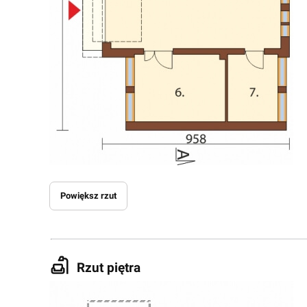
Powiększ rzut
Rzut piętra