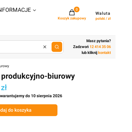
NFORMACJE
Projekty w koszyku: 0. Zobacz szcz
Waluta
Koszyk zakupowy
polski / zł
Masz pytania?
Zadzwoń
12 414 35 06
Wyczyść
lub wpisz cechy budynku
lub kliknij
kontakt
iurowy
 produkcyjno-biurowy
 zł
gwarantujemy do 10 sierpnia 2026
daj do koszyka