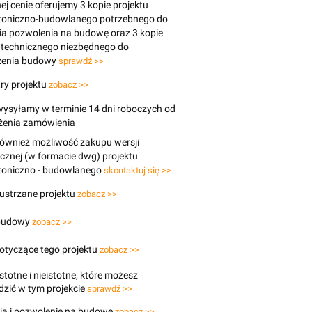
j cenie oferujemy 3 kopie projektu
ktoniczno-budowlanego potrzebnego do
ia pozwolenia na budowę oraz 3 kopie
 technicznego niezbędnego do
enia budowy
sprawdź >>
ry projektu
zobacz >>
wysyłamy w terminie 14 dni roboczych od
ożenia zamówienia
 również możliwość zakupu wersji
icznej (w formacie dwg) projektu
ktoniczno - budowlanego
skontaktuj się >>
lustrzane projektu
zobacz >>
budowy
zobacz >>
otyczące tego projektu
zobacz >>
stotne i nieistotne, które możesz
zić w tym projekcie
sprawdź >>
ja i pozwolenie na budowę
zobacz >>