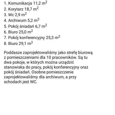
2
1. Komunikacja 11,2 m
2
2. Korytarz 18,7 m
2
3. Wc 2,9 m
2
4. Archiwum 5,2 m
2
5. Pokój śniadań 6,7 m
2
6. Biuro 25,0 m
2
7. Pokój konferencyjny 25,3 m
2
8. Biuro 29,1 m
Poddasze zaprojektowaliśmy jako strefę biurową
z pomieszczeniami dla 10 pracowników. Są tu
dwa pokoje, w których można urządzić
stanowiska do pracy, pokój konferencyjny oraz
pokój śniadań. Osobne pomieszczenie
zaprojektowaliśmy dla archiwum, a przy
schodach jest WC.