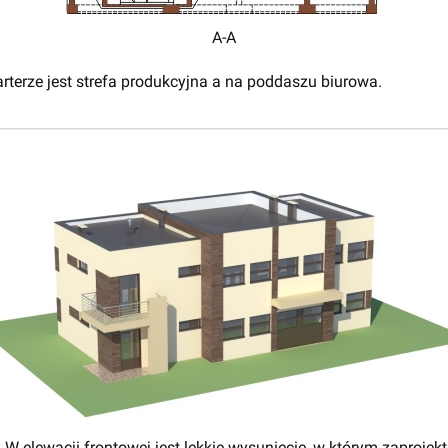
A-A
rterze jest strefa produkcyjna a na poddaszu biurowa.
 W elewacji frontowej jest lekkie wysunięcie, w którym zaproje