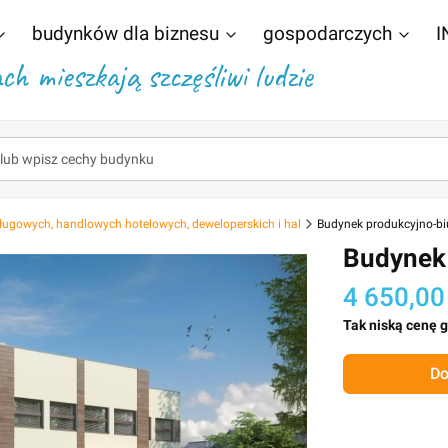
budynków dla biznesu
gospodarczych
I
h mieszkają szczęśliwi ludzie
ługowych, handlowych hotelowych, deweloperskich i hal
Budynek produkcyjno-b
Budynek
4 650,00
Tak niską cenę 
Do