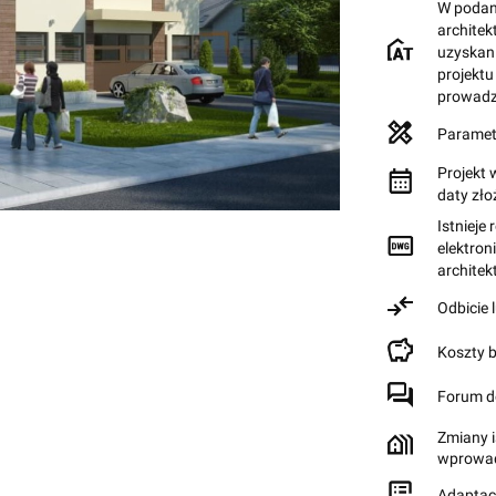
W podane
archite
uzyskan
projektu
prowadz
Paramet
Projekt 
daty zł
Istnieje
elektron
archite
Odbicie 
Koszty 
Forum d
Zmiany i
wprowad
Adaptac