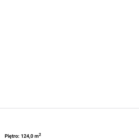
2
Piętro: 124,0 m