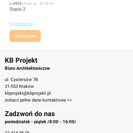
Kod
Powierzchnia użytkowa
L-6924
Pow. uż.: 41,72 m²
Sopia 2
Cena projektu
1 250,00 zł
Do koszyka
KB Projekt
Biuro Architektoniczne
ul. Cystersów 7B
31-553 Kraków
kbprojekt@kbprojekt.pl
zobacz pełne dane kontaktowe >>
Zadzwoń do nas
poniedziałek - piątek /8:00 - 16:00/