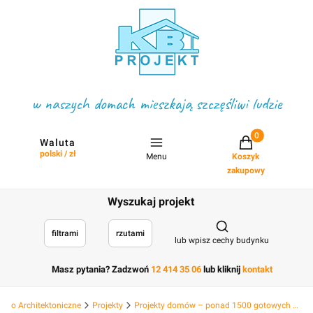
w naszych domach mieszkają szczęśliwi ludzie
Projekty w koszyku
Waluta
polski / zł
Menu
Koszyk
zakupowy
Wyszukaj projekt
Otwórz wyszukiwark
filtrami
rzutami
lub wpisz cechy budynku
Masz pytania? Zadzwoń
12 414 35 06
lub kliknij
kontakt
Biuro Architektoniczne
Projekty
Projekty domów – ponad 1500 gotowych projektów