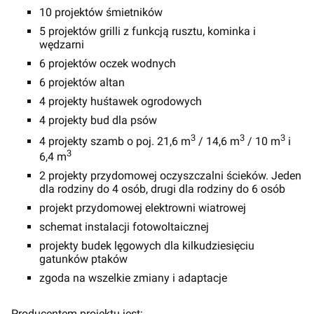
10 projektów śmietników
5 projektów grilli z funkcją rusztu, kominka i
wędzarni
6 projektów oczek wodnych
6 projektów altan
4 projekty huśtawek ogrodowych
4 projekty bud dla psów
3
3
3
4 projekty szamb o poj. 21,6 m
/ 14,6 m
/ 10 m
i
3
6,4 m
2 projekty przydomowej oczyszczalni ścieków. Jeden
dla rodziny do 4 osób, drugi dla rodziny do 6 osób
projekt przydomowej elektrowni wiatrowej
schemat instalacji fotowoltaicznej
projekty budek lęgowych dla kilkudziesięciu
gatunków ptaków
zgoda na wszelkie zmiany i adaptacje
Producentem projektu jest: