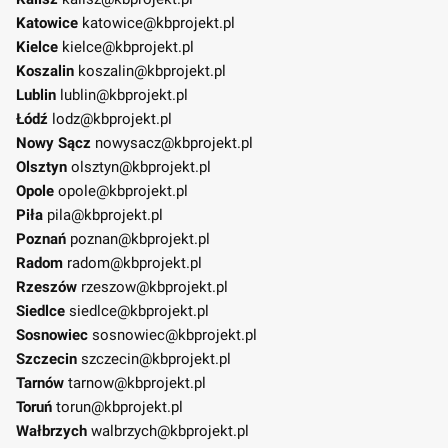
Katowice
katowice@kbprojekt.pl
Kielce
kielce@kbprojekt.pl
Koszalin
koszalin@kbprojekt.pl
Lublin
lublin@kbprojekt.pl
Łódź
lodz@kbprojekt.pl
Nowy Sącz
nowysacz@kbprojekt.pl
Olsztyn
olsztyn@kbprojekt.pl
Opole
opole@kbprojekt.pl
Piła
pila@kbprojekt.pl
Poznań
poznan@kbprojekt.pl
Radom
radom@kbprojekt.pl
Rzeszów
rzeszow@kbprojekt.pl
Siedlce
siedlce@kbprojekt.pl
Sosnowiec
sosnowiec@kbprojekt.pl
Szczecin
szczecin@kbprojekt.pl
Tarnów
tarnow@kbprojekt.pl
Toruń
torun@kbprojekt.pl
Wałbrzych
walbrzych@kbprojekt.pl