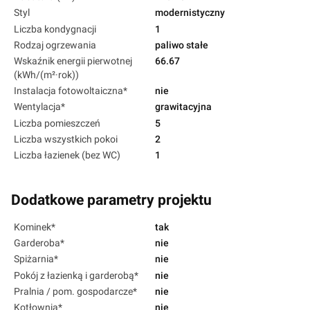
Styl
modernistyczny
Liczba kondygnacji
1
Rodzaj ogrzewania
paliwo stałe
Wskaźnik energii pierwotnej
66.67
(kWh/(m²·rok))
Instalacja fotowoltaiczna*
nie
Wentylacja*
grawitacyjna
Liczba pomieszczeń
5
Liczba wszystkich pokoi
2
Liczba łazienek (bez WC)
1
Dodatkowe parametry projektu
Kominek*
tak
Garderoba*
nie
Spiżarnia*
nie
Pokój z łazienką i garderobą*
nie
Pralnia / pom. gospodarcze*
nie
Kotłownia*
nie