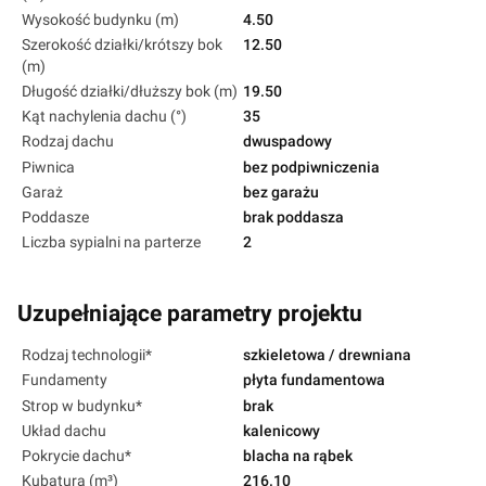
Wysokość budynku (m)
4.50
Szerokość działki/krótszy bok
12.50
(m)
Długość działki/dłuższy bok (m)
19.50
Kąt nachylenia dachu (°)
35
Rodzaj dachu
dwuspadowy
Piwnica
bez podpiwniczenia
Garaż
bez garażu
Poddasze
brak poddasza
Liczba sypialni na parterze
2
Uzupełniające parametry projektu
Rodzaj technologii*
szkieletowa / drewniana
Fundamenty
płyta fundamentowa
Strop w budynku*
brak
Układ dachu
kalenicowy
Pokrycie dachu*
blacha na rąbek
Kubatura (m³)
216.10