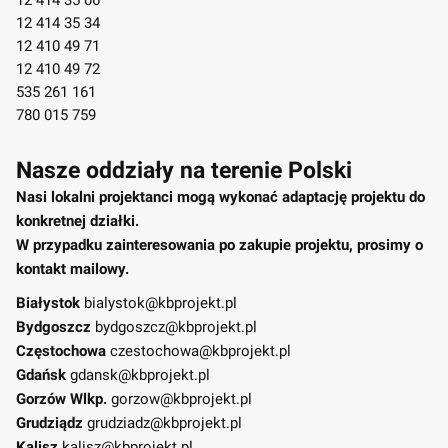
12 414 35 06
12 414 35 34
12 410 49 71
12 410 49 72
535 261 161
780 015 759
Nasze oddziały na terenie Polski
Nasi lokalni projektanci mogą wykonać adaptację projektu do
konkretnej działki.
W przypadku zainteresowania po zakupie projektu, prosimy o
kontakt mailowy.
Białystok
bialystok@kbprojekt.pl
Bydgoszcz
bydgoszcz@kbprojekt.pl
Częstochowa
czestochowa@kbprojekt.pl
Gdańsk
gdansk@kbprojekt.pl
Gorzów Wlkp.
gorzow@kbprojekt.pl
Grudziądz
grudziadz@kbprojekt.pl
Kalisz
kalisz@kbprojekt.pl