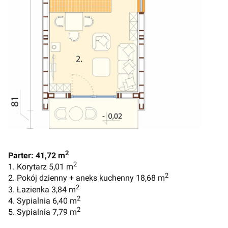
2
Parter: 41,72 m
2
1. Korytarz 5,01 m
2
2. Pokój dzienny + aneks kuchenny 18,68 m
2
3. Łazienka 3,84 m
2
4. Sypialnia 6,40 m
2
5. Sypialnia 7,79 m