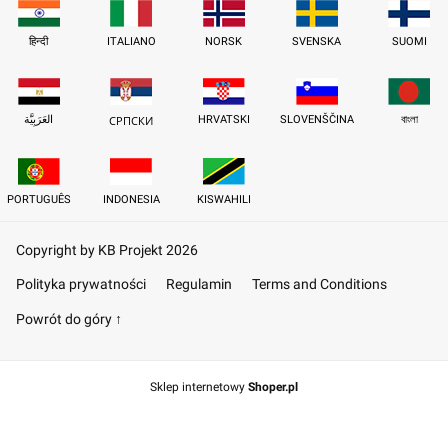
हिन्दी
ITALIANO
NORSK
SVENSKA
SUOMI
العَرَبِيَّة
HRVATSKI
SLOVENŠČINA
বাংলা
СРПСКИ
PORTUGUÊS
INDONESIA
KISWAHILI
Copyright by KB Projekt 2026
Polityka prywatności
Regulamin
Terms and Conditions
Powrót do góry ↑
Sklep internetowy
Shoper.pl