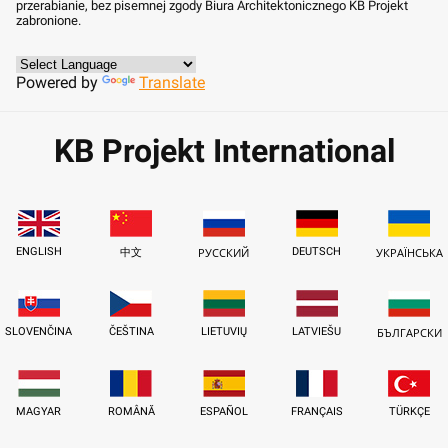
przerabianie, bez pisemnej zgody Biura Architektonicznego KB Projekt
zabronione.
Powered by
Translate
KB Projekt International
ENGLISH
DEUTSCH
中文
РУССКИЙ
УКРАЇНСЬКА
SLOVENČINA
ČEŠTINA
LIETUVIŲ
LATVIEŠU
БЪЛГАРСКИ
MAGYAR
ROMÂNĂ
ESPAÑOL
FRANÇAIS
TÜRKÇE