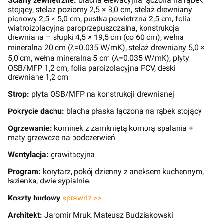
Ściany zewnętrzne:
blacha elewacyjna łączona na rąbek
stojący, stelaż poziomy 2,5 × 8,0 cm, stelaż drewniany
pionowy 2,5 × 5,0 cm, pustka powietrzna 2,5 cm, folia
wiatroizolacyjna paroprzepuszczalna, konstrukcja
drewniana – słupki 4,5 × 19,5 cm (co 60 cm), wełna
mineralna 20 cm (λ=0.035 W/mK), stelaż drewniany 5,0 ×
5,0 cm, wełna mineralna 5 cm (λ=0.035 W/mK), płyty
OSB/MFP 1,2 cm, folia paroizolacyjna PCV, deski
drewniane 1,2 cm
Strop:
płyta OSB/MFP na konstrukcji drewnianej
Pokrycie dachu:
blacha płaska łączona na rąbek stojący
Ogrzewanie:
kominek z zamkniętą komorą spalania +
maty grzewcze na podczerwień
Wentylacja:
grawitacyjna
Program:
korytarz, pokój dzienny z aneksem kuchennym,
łazienka, dwie sypialnie.
Koszty budowy
sprawdź >>
Architekt:
Jaromir Mruk, Mateusz Budziakowski