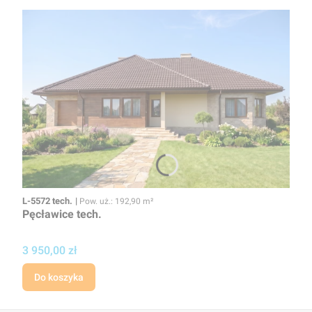
Kod
Powierzchnia użytkowa
L-5572 tech.
Pow. uż.: 192,90 m²
Pęcławice tech.
Cena
3 950,00 zł
Do koszyka