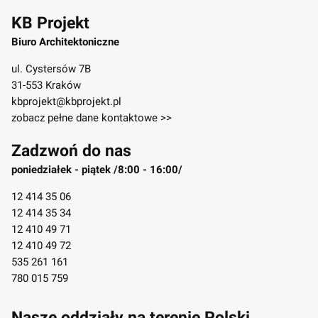
KB Projekt
Biuro Architektoniczne
ul. Cystersów 7B
31-553 Kraków
kbprojekt@kbprojekt.pl
zobacz pełne dane kontaktowe >>
Zadzwoń do nas
poniedziałek - piątek /8:00 - 16:00/
12 414 35 06
12 414 35 34
12 410 49 71
12 410 49 72
535 261 161
780 015 759
Nasze oddziały na terenie Polski