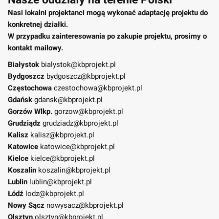
Nasi lokalni projektanci mogą wykonać adaptację projektu do
konkretnej działki.
W przypadku zainteresowania po zakupie projektu, prosimy o
kontakt mailowy.
Białystok
bialystok@kbprojekt.pl
Bydgoszcz
bydgoszcz@kbprojekt.pl
Częstochowa
czestochowa@kbprojekt.pl
Gdańsk
gdansk@kbprojekt.pl
Gorzów Wlkp.
gorzow@kbprojekt.pl
Grudziądz
grudziadz@kbprojekt.pl
Kalisz
kalisz@kbprojekt.pl
Katowice
katowice@kbprojekt.pl
Kielce
kielce@kbprojekt.pl
Koszalin
koszalin@kbprojekt.pl
Lublin
lublin@kbprojekt.pl
Łódź
lodz@kbprojekt.pl
Nowy Sącz
nowysacz@kbprojekt.pl
Olsztyn
olsztyn@kbprojekt.pl