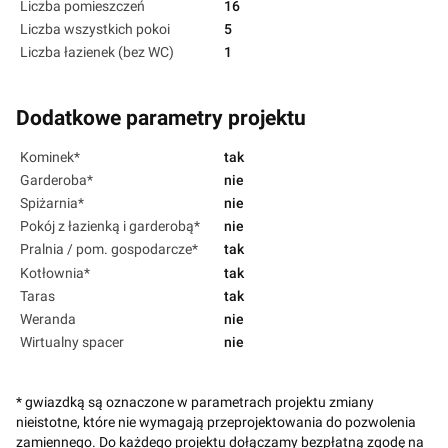
Liczba pomieszczeń
16
Liczba wszystkich pokoi
5
Liczba łazienek (bez WC)
1
Dodatkowe parametry projektu
Kominek*
tak
Garderoba*
nie
Spiżarnia*
nie
Pokój z łazienką i garderobą*
nie
Pralnia / pom. gospodarcze*
tak
Kotłownia*
tak
Taras
tak
Weranda
nie
Wirtualny spacer
nie
* gwiazdką są oznaczone w parametrach projektu zmiany
nieistotne, które nie wymagają przeprojektowania do pozwolenia
zamiennego. Do każdego projektu dołączamy bezpłatną zgodę na