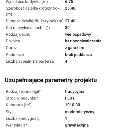
Wysokość budynku (m)
6.75
Szerokość działki/krótszy bok
25.48
(m)
Długość działki/dłuższy bok (m)
27.48
Kąt nachylenia dachu (°)
30
Rodzaj dachu
wielospadowy
Piwnica
bez podpiwniczenia
Garaż
z garażem
Poddasze
brak poddasza
Liczba sypialni na parterze
4
Uzupełniające parametry projektu
Rodzaj technologii*
tradycyjna
Strop w budynku*
FERT
Kubatura (m³)
1010.00
Styl
modernistyczny
Liczba kondygnacji
1
Wentylacja*
grawitacyjna