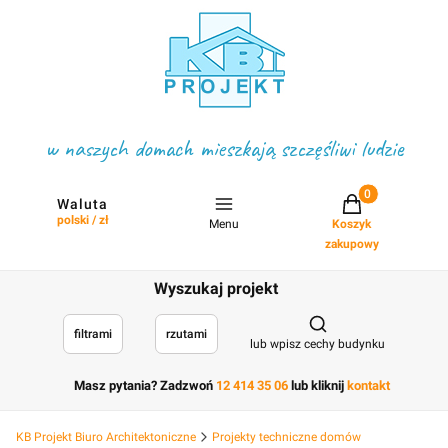
w naszych domach mieszkają szczęśliwi ludzie
Projekty w koszyku
Waluta
polski / zł
Menu
Koszyk
zakupowy
Wyszukaj projekt
Otwórz wyszukiwark
filtrami
rzutami
lub wpisz cechy budynku
Masz pytania? Zadzwoń
12 414 35 06
lub kliknij
kontakt
KB Projekt Biuro Architektoniczne
Projekty techniczne domów