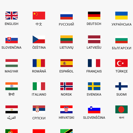
ENGLISH
DEUTSCH
中文
РУССКИЙ
УКРАЇНСЬКА
SLOVENČINA
ČEŠTINA
LIETUVIŲ
LATVIEŠU
БЪЛГАРСКИ
MAGYAR
ROMÂNĂ
ESPAÑOL
FRANÇAIS
TÜRKÇE
हिन्दी
ITALIANO
NORSK
SVENSKA
SUOMI
العَرَبِيَّة
HRVATSKI
SLOVENŠČINA
বাংলা
СРПСКИ