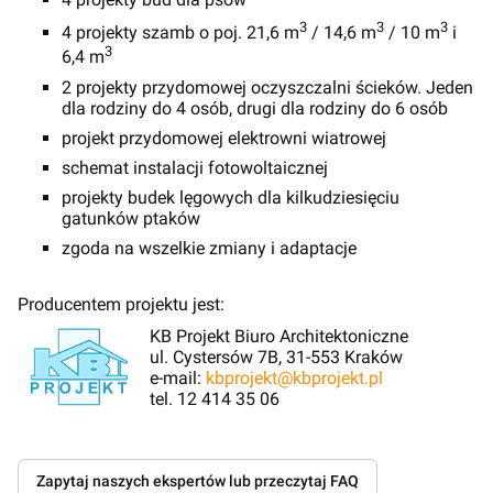
3
3
3
4 projekty szamb o poj. 21,6 m
/ 14,6 m
/ 10 m
i
3
6,4 m
2 projekty przydomowej oczyszczalni ścieków. Jeden
dla rodziny do 4 osób, drugi dla rodziny do 6 osób
projekt przydomowej elektrowni wiatrowej
schemat instalacji fotowoltaicznej
projekty budek lęgowych dla kilkudziesięciu
gatunków ptaków
zgoda na wszelkie zmiany i adaptacje
Producentem projektu jest:
KB Projekt Biuro Architektoniczne
ul. Cystersów 7B, 31-553 Kraków
e-mail:
kbprojekt@kbprojekt.pl
tel. 12 414 35 06
Zapytaj naszych ekspertów lub przeczytaj FAQ