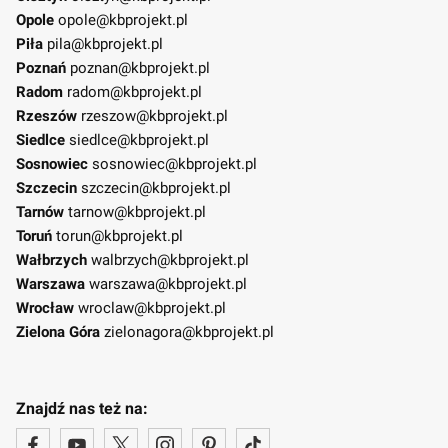
Opole
opole@kbprojekt.pl
Piła
pila@kbprojekt.pl
Poznań
poznan@kbprojekt.pl
Radom
radom@kbprojekt.pl
Rzeszów
rzeszow@kbprojekt.pl
Siedlce
siedlce@kbprojekt.pl
Sosnowiec
sosnowiec@kbprojekt.pl
Szczecin
szczecin@kbprojekt.pl
Tarnów
tarnow@kbprojekt.pl
Toruń
torun@kbprojekt.pl
Wałbrzych
walbrzych@kbprojekt.pl
Warszawa
warszawa@kbprojekt.pl
Wrocław
wroclaw@kbprojekt.pl
Zielona Góra
zielonagora@kbprojekt.pl
Znajdź nas też na: