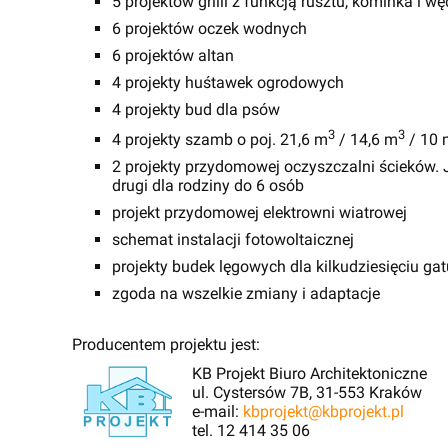
5 projektów grilli z funkcją rusztu, kominka i wę
6 projektów oczek wodnych
6 projektów altan
4 projekty huśtawek ogrodowych
4 projekty bud dla psów
3
3
4 projekty szamb o poj. 21,6 m
/ 14,6 m
/ 10 
2 projekty przydomowej oczyszczalni ścieków. J
drugi dla rodziny do 6 osób
projekt przydomowej elektrowni wiatrowej
schemat instalacji fotowoltaicznej
projekty budek lęgowych dla kilkudziesięciu g
zgoda na wszelkie zmiany i adaptacje
Producentem projektu jest:
KB Projekt Biuro Architektoniczne
ul. Cystersów 7B, 31-553 Kraków
e-mail:
kbprojekt@kbprojekt.pl
tel. 12 414 35 06