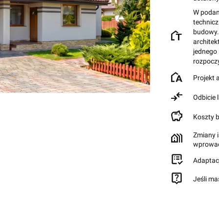
W podane
technic
budowy.
architek
jednego
rozpocz
Projekt
Odbicie 
Koszty 
Zmiany i
wprowad
Adaptac
Jeśli ma