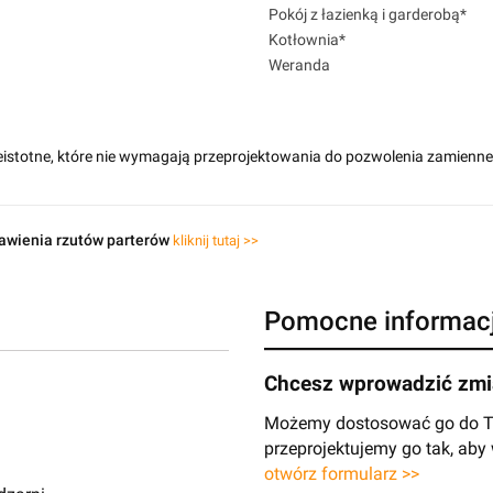
Pokój z łazienką i garderobą*
Kotłownia*
Weranda
eistotne, które nie wymagają przeprojektowania do pozwolenia zamienn
awienia rzutów parterów
kliknij tutaj >>
Pomocne informac
Chcesz wprowadzić zmia
Możemy dostosować go do Two
przeprojektujemy go tak, ab
otwórz formularz >>