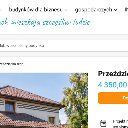
budynków dla biznesu
gospodarczych
I
h mieszkają szczęśliwi ludzie
zeździecko tech.
Przeździ
Cena
4 350,00
Do
Projekt 
ustalon