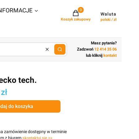
NFORMACJE
Projekty w koszyku: 0. Zobacz szcz
Waluta
Koszyk zakupowy
polski / zł
Masz pytania?
Zadzwoń
12 414 35 06
Wyczyść
lub wpisz cechy budynku
lub kliknij
kontakt
ecko tech.
 zł
daj do koszyka
na zamówienie dostępny w terminie
ym z biurem
skontaktuj się >>