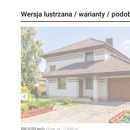
Wersja lustrzana / warianty / podo
Kod
Powierzchnia użytkowa
DM-6109 tech.
Pow. uż.: 170,00 m²