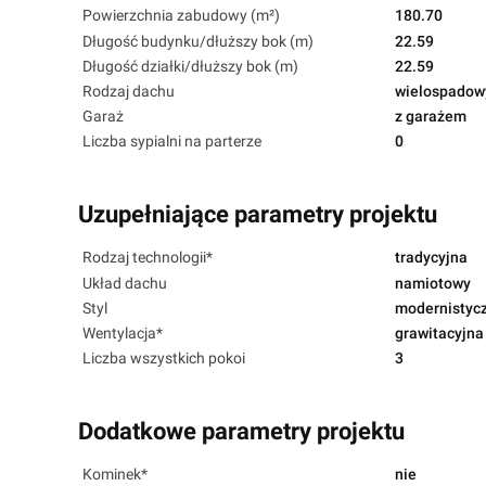
Powierzchnia zabudowy (m²)
180.70
Długość budynku/dłuższy bok (m)
22.59
Długość działki/dłuższy bok (m)
22.59
Rodzaj dachu
wielospadow
Garaż
z garażem
Liczba sypialni na parterze
0
Uzupełniające parametry projektu
Rodzaj technologii*
tradycyjna
Układ dachu
namiotowy
Styl
modernistyc
Wentylacja*
grawitacyjna
Liczba wszystkich pokoi
3
Dodatkowe parametry projektu
Kominek*
nie