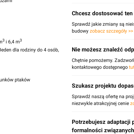
dzarni
Chcesz dostosować ten 
Sprawdź jakie zmiany są niei
budowy
zobacz szczegóły >>
3
3
m
i 6,4 m
Nie możesz znaleźć odp
eden dla rodziny do 4 osób,
Chętnie pomożemy. Zadzwoń d
kontaktowego dostępnego
tu
atunków ptaków
Szukasz projektu dopa
Sprawdź naszą ofertę na pr
niezwykle atrakcyjnej cenie
z
Potrzebujesz adaptacji 
formalności związanyc