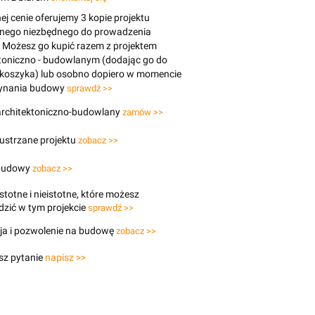
j cenie oferujemy 3 kopie projektu
znego niezbędnego do prowadzenia
 Możesz go kupić razem z projektem
toniczno - budowlanym (dodając go do
 koszyka) lub osobno dopiero w momencie
ynania budowy
sprawdź >>
 architektoniczno-budowlany
zamów >>
lustrzane projektu
zobacz >>
budowy
zobacz >>
stotne i nieistotne, które możesz
zić w tym projekcie
sprawdź >>
ja i pozwolenie na budowę
zobacz >>
sz pytanie
napisz >>