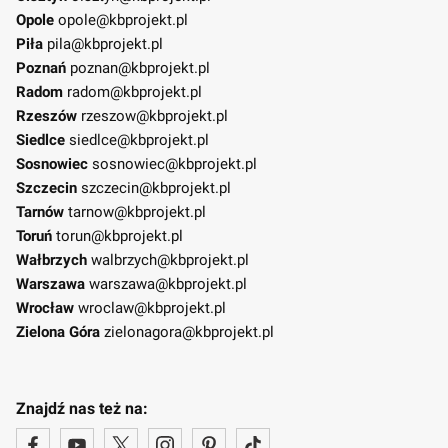
Opole
opole@kbprojekt.pl
Piła
pila@kbprojekt.pl
Poznań
poznan@kbprojekt.pl
Radom
radom@kbprojekt.pl
Rzeszów
rzeszow@kbprojekt.pl
Siedlce
siedlce@kbprojekt.pl
Sosnowiec
sosnowiec@kbprojekt.pl
Szczecin
szczecin@kbprojekt.pl
Tarnów
tarnow@kbprojekt.pl
Toruń
torun@kbprojekt.pl
Wałbrzych
walbrzych@kbprojekt.pl
Warszawa
warszawa@kbprojekt.pl
Wrocław
wroclaw@kbprojekt.pl
Zielona Góra
zielonagora@kbprojekt.pl
Znajdź nas też na: