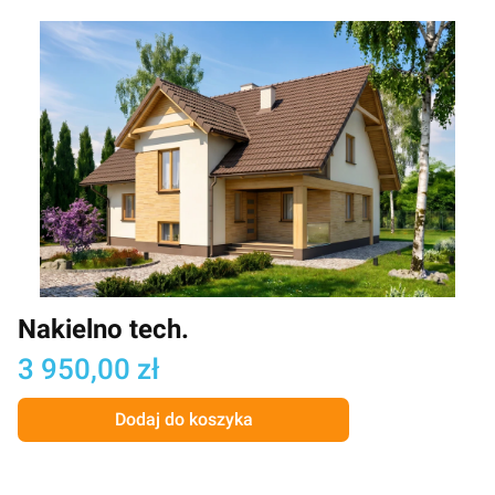
Nakielno tech.
Cena
3 950,00 zł
Dodaj do koszyka