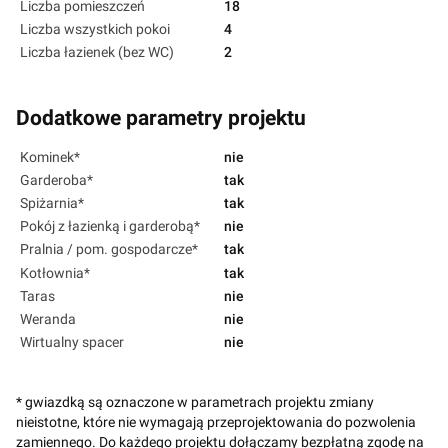
Liczba pomieszczeń
18
Liczba wszystkich pokoi
4
Liczba łazienek (bez WC)
2
Dodatkowe parametry projektu
Kominek*
nie
Garderoba*
tak
Spiżarnia*
tak
Pokój z łazienką i garderobą*
nie
Pralnia / pom. gospodarcze*
tak
Kotłownia*
tak
Taras
nie
Weranda
nie
Wirtualny spacer
nie
* gwiazdką są oznaczone w parametrach projektu zmiany
nieistotne, które nie wymagają przeprojektowania do pozwolenia
zamiennego. Do każdego projektu dołączamy bezpłatną zgodę na