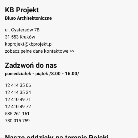
KB Projekt
Biuro Architektoniczne
ul. Cystersów 7B
31-553 Kraków
kbprojekt@kbprojekt.pl
zobacz pełne dane kontaktowe >>
Zadzwoń do nas
poniedziałek - piątek /8:00 - 16:00/
12 414 35 06
12 414 35 34
12 410 49 71
12 410 49 72
535 261 161
780 015 759
Nasze oddziały na terenie Polski