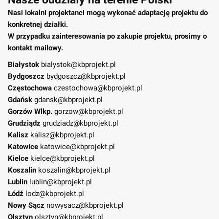
Nasi lokalni projektanci mogą wykonać adaptację projektu do
konkretnej działki.
W przypadku zainteresowania po zakupie projektu, prosimy o
kontakt mailowy.
Białystok
bialystok@kbprojekt.pl
Bydgoszcz
bydgoszcz@kbprojekt.pl
Częstochowa
czestochowa@kbprojekt.pl
Gdańsk
gdansk@kbprojekt.pl
Gorzów Wlkp.
gorzow@kbprojekt.pl
Grudziądz
grudziadz@kbprojekt.pl
Kalisz
kalisz@kbprojekt.pl
Katowice
katowice@kbprojekt.pl
Kielce
kielce@kbprojekt.pl
Koszalin
koszalin@kbprojekt.pl
Lublin
lublin@kbprojekt.pl
Łódź
lodz@kbprojekt.pl
Nowy Sącz
nowysacz@kbprojekt.pl
Olsztyn
olsztyn@kbprojekt.pl