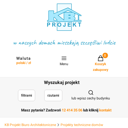
w naszych domach mieszkają szczęśliwi ludzie
Projekty w koszyku
Waluta
polski / zł
Menu
Koszyk
zakupowy
Wyszukaj projekt
Otwórz wyszukiwark
filtrami
rzutami
lub wpisz cechy budynku
Masz pytania? Zadzwoń
12 414 35 06
lub kliknij
kontakt
KB Projekt Biuro Architektoniczne
Projekty techniczne domów