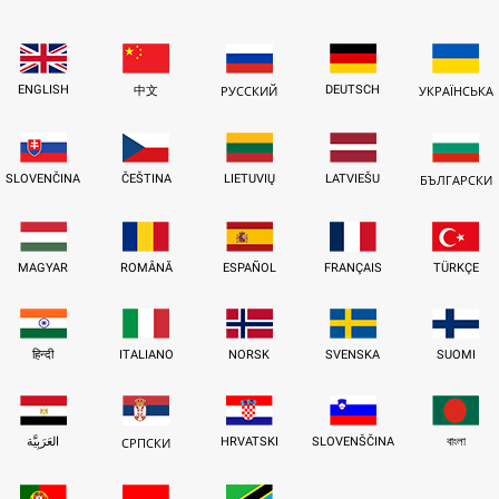
ENGLISH
DEUTSCH
中文
РУССКИЙ
УКРАЇНСЬКА
SLOVENČINA
ČEŠTINA
LIETUVIŲ
LATVIEŠU
БЪЛГАРСКИ
MAGYAR
ROMÂNĂ
ESPAÑOL
FRANÇAIS
TÜRKÇE
हिन्दी
ITALIANO
NORSK
SVENSKA
SUOMI
العَرَبِيَّة
HRVATSKI
SLOVENŠČINA
বাংলা
СРПСКИ