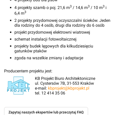
3
3
3
4 projekty szamb o poj. 21,6 m
/ 14,6 m
/ 10 m
i
3
6,4 m
2 projekty przydomowej oczyszczalni ścieków. Jeden
dla rodziny do 4 osób, drugi dla rodziny do 6 osób
projekt przydomowej elektrowni wiatrowej
schemat instalacji fotowoltaicznej
projekty budek lęgowych dla kilkudziesięciu
gatunków ptaków
zgoda na wszelkie zmiany i adaptacje
Producentem projektu jest:
KB Projekt Biuro Architektoniczne
ul. Cystersów 7B, 31-553 Kraków
e-mail:
kbprojekt@kbprojekt.pl
tel. 12 414 35 06
Zapytaj naszych ekspertów lub przeczytaj FAQ