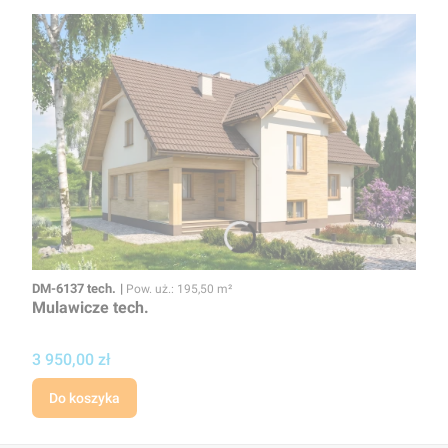
Kod
Powierzchnia użytkowa
DM-6137 tech.
Pow. uż.: 195,50 m²
Mulawicze tech.
Cena
3 950,00 zł
Do koszyka