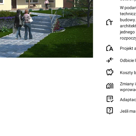
W podane
technic
budowy.
architek
jednego
rozpocz
Projekt
Odbicie 
Koszty 
Zmiany i
wprowad
Adaptac
Jeśli ma