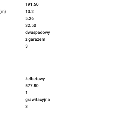
191.50
(m)
13.2
5.26
32.50
dwuspadowy
z garażem
3
żelbetowy
577.80
1
grawitacyjna
3