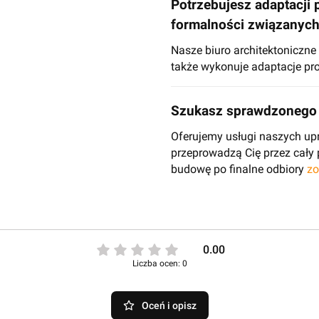
Potrzebujesz adaptacji 
formalności związanyc
Nasze biuro architektoniczn
także wykonuje adaptacje pro
Szukasz sprawdzonego 
Oferujemy usługi naszych up
przeprowadzą Cię przez cały
budowę po finalne odbiory
zo
0.00
Liczba ocen: 0
Oceń i opisz