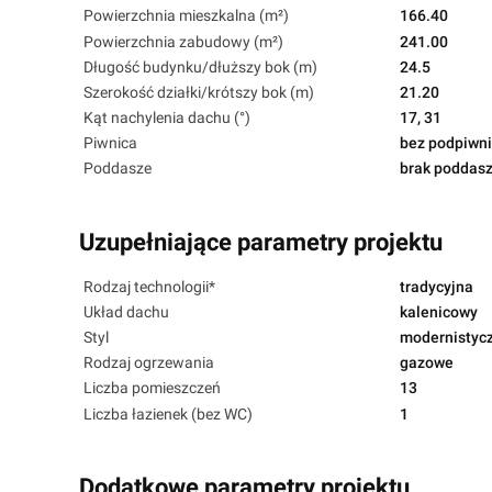
Powierzchnia mieszkalna (m²)
166.40
Powierzchnia zabudowy (m²)
241.00
Długość budynku/dłuższy bok (m)
24.5
Szerokość działki/krótszy bok (m)
21.20
Kąt nachylenia dachu (°)
17, 31
Piwnica
bez podpiwni
Poddasze
brak poddas
Uzupełniające parametry projektu
Rodzaj technologii*
tradycyjna
Układ dachu
kalenicowy
Styl
modernistyc
Rodzaj ogrzewania
gazowe
Liczba pomieszczeń
13
Liczba łazienek (bez WC)
1
Dodatkowe parametry projektu