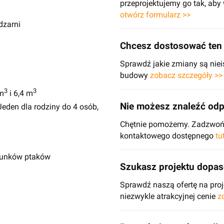
przeprojektujemy go tak, ab
otwórz formularz >>
dzarni
Chcesz dostosować ten 
Sprawdź jakie zmiany są niei
budowy
zobacz szczegóły >>
3
3
m
i 6,4 m
Nie możesz znaleźć odp
eden dla rodziny do 4 osób,
Chętnie pomożemy. Zadzwoń d
kontaktowego dostępnego
tu
atunków ptaków
Szukasz projektu dopa
Sprawdź naszą ofertę na pr
niezwykle atrakcyjnej cenie
z