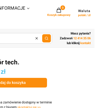
NFORMACJE
Projekty w koszyku: 0. Zobacz szcz
Waluta
Koszyk zakupowy
polski / zł
Masz pytania?
Zadzwoń
12 414 35 06
Wyczyść
lub wpisz cechy budynku
lub kliknij
kontakt
r tech.
 zł
daj do koszyka
na zamówienie dostępny w terminie
ym z biurem
skontaktuj się >>