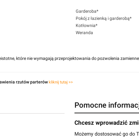
Garderoba*
Pokój z łazienką i garderobą*
Kotłownia*
Weranda
eistotne, które nie wymagają przeprojektowania do pozwolenia zamienn
awienia rzutów parterów
kliknij tutaj >>
Pomocne informac
Chcesz wprowadzić zmia
Możemy dostosować go do Two