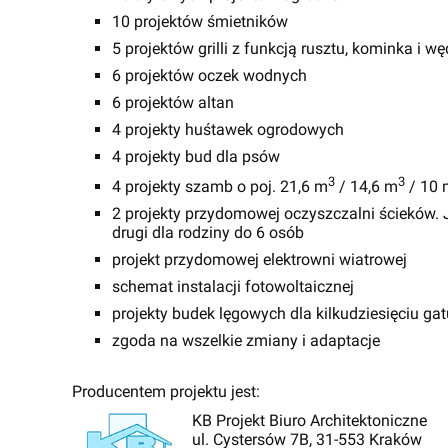
10 projektów śmietników
5 projektów grilli z funkcją rusztu, kominka i wę
6 projektów oczek wodnych
6 projektów altan
4 projekty huśtawek ogrodowych
4 projekty bud dla psów
3
3
4 projekty szamb o poj. 21,6 m
/ 14,6 m
/ 10 
2 projekty przydomowej oczyszczalni ścieków. J
drugi dla rodziny do 6 osób
projekt przydomowej elektrowni wiatrowej
schemat instalacji fotowoltaicznej
projekty budek lęgowych dla kilkudziesięciu g
zgoda na wszelkie zmiany i adaptacje
Producentem projektu jest:
KB Projekt Biuro Architektoniczne
ul. Cystersów 7B, 31-553 Kraków