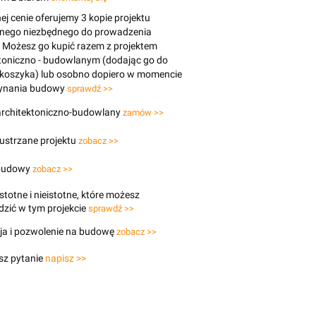
j cenie oferujemy 3 kopie projektu
znego niezbędnego do prowadzenia
 Możesz go kupić razem z projektem
toniczno - budowlanym (dodając go do
 koszyka) lub osobno dopiero w momencie
ynania budowy
sprawdź >>
 architektoniczno-budowlany
zamów >>
lustrzane projektu
zobacz >>
budowy
zobacz >>
stotne i nieistotne, które możesz
zić w tym projekcie
sprawdź >>
ja i pozwolenie na budowę
zobacz >>
sz pytanie
napisz >>