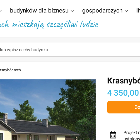
budynków dla biznesu
gospodarczych
I
h mieszkają szczęśliwi ludzie
asnybór tech.
Krasnybó
Cena
4 350,00
Do
Projekt 
ustalon