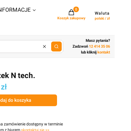
NFORMACJE
Projekty w koszyku: 0. Zobacz szcz
Waluta
Koszyk zakupowy
polski / zł
Masz pytania?
Zadzwoń
12 414 35 06
Wyczyść
lub wpisz cechy budynku
lub kliknij
kontakt
ek N tech.
 zł
daj do koszyka
na zamówienie dostępny w terminie
ym z biurem
skontaktuj się >>