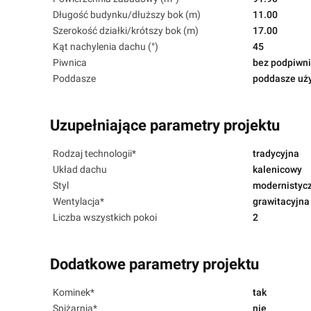
Długość budynku/dłuższy bok (m)
11.00
Szerokość działki/krótszy bok (m)
17.00
Kąt nachylenia dachu (°)
45
Piwnica
bez podpiwni
Poddasze
poddasze uż
Uzupełniające parametry projektu
Rodzaj technologii*
tradycyjna
Układ dachu
kalenicowy
Styl
modernistyc
Wentylacja*
grawitacyjna
Liczba wszystkich pokoi
2
Dodatkowe parametry projektu
Kominek*
tak
Spiżarnia*
nie