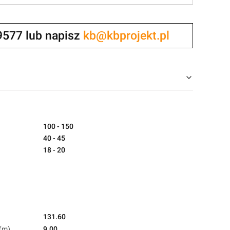
9577 lub napisz
kb@kbprojekt.pl
100 - 150
40 - 45
18 - 20
131.60
(m)
9.00