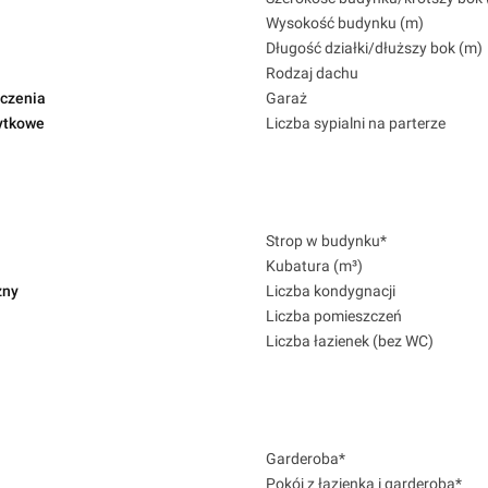
Wysokość budynku (m)
Długość działki/dłuższy bok (m)
Rodzaj dachu
czenia
Garaż
ytkowe
Liczba sypialni na parterze
Strop w budynku*
Kubatura (m³)
zny
Liczba kondygnacji
Liczba pomieszczeń
Liczba łazienek (bez WC)
Garderoba*
Pokój z łazienką i garderobą*