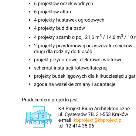
6 projektów oczek wodnych
6 projektów altan
4 projekty huśtawek ogrodowych
4 projekty bud dla psów
3
3
4 projekty szamb o poj. 21,6 m
/ 14,6 m
/ 10 
2 projekty przydomowej oczyszczalni ścieków. J
drugi dla rodziny do 6 osób
projekt przydomowej elektrowni wiatrowej
schemat instalacji fotowoltaicznej
projekty budek lęgowych dla kilkudziesięciu g
zgoda na wszelkie zmiany i adaptacje
Producentem projektu jest:
KB Projekt Biuro Architektoniczne
ul. Cystersów 7B, 31-553 Kraków
e-mail:
kbprojekt@kbprojekt.pl
tel. 12 414 35 06