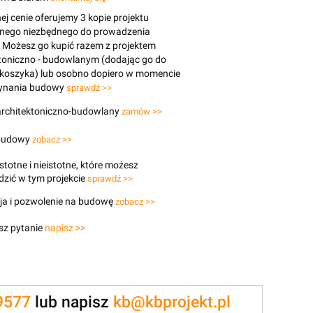
j cenie oferujemy 3 kopie projektu
znego niezbędnego do prowadzenia
 Możesz go kupić razem z projektem
toniczno - budowlanym (dodając go do
 koszyka) lub osobno dopiero w momencie
ynania budowy
sprawdź >>
 architektoniczno-budowlany
zamów >>
budowy
zobacz >>
stotne i nieistotne, które możesz
zić w tym projekcie
sprawdź >>
ja i pozwolenie na budowę
zobacz >>
sz pytanie
napisz >>
9577
lub napisz
kb@kbprojekt.pl