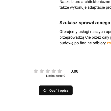
Nasze biuro architektoniczn
także wykonuje adaptacje pro
Szukasz sprawdzonego 
Oferujemy usługi naszych up
przeprowadzą Cię przez cały
budowę po finalne odbiory
zo
0.00
Liczba ocen: 0
Oceń i opisz