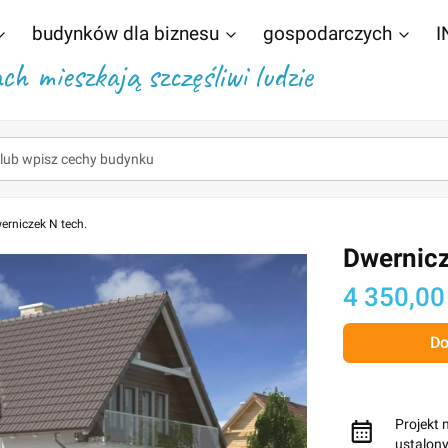
budynków dla biznesu
gospodarczych
I
h mieszkają szczęśliwi ludzie
erniczek N tech.
Dwernicz
Cena
4 350,00
Do
Projekt 
ustalon