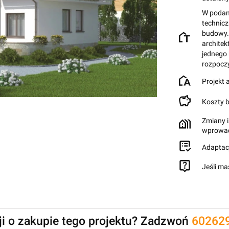
W podane
technic
budowy.
architek
jednego
rozpocz
Projekt
Koszty 
Zmiany i
wprowad
Adaptac
Jeśli ma
zji o zakupie tego projektu? Zadzwoń
60262