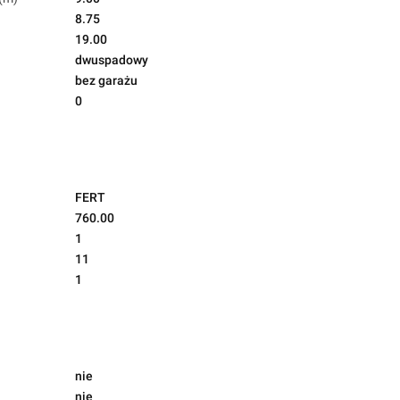
8.75
19.00
dwuspadowy
bez garażu
0
FERT
760.00
1
11
1
nie
nie