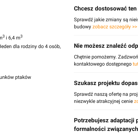
Chcesz dostosować ten 
Sprawdź jakie zmiany są niei
budowy
zobacz szczegóły >>
3
3
m
i 6,4 m
Nie możesz znaleźć odp
eden dla rodziny do 4 osób,
Chętnie pomożemy. Zadzwoń d
kontaktowego dostępnego
tu
atunków ptaków
Szukasz projektu dopa
Sprawdź naszą ofertę na pr
niezwykle atrakcyjnej cenie
z
Potrzebujesz adaptacji 
formalności związanyc