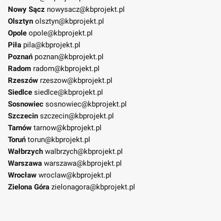
Nowy Sącz
nowysacz@kbprojekt.pl
Olsztyn
olsztyn@kbprojekt.pl
Opole
opole@kbprojekt.pl
Piła
pila@kbprojekt.pl
Poznań
poznan@kbprojekt.pl
Radom
radom@kbprojekt.pl
Rzeszów
rzeszow@kbprojekt.pl
Siedlce
siedlce@kbprojekt.pl
Sosnowiec
sosnowiec@kbprojekt.pl
Szczecin
szczecin@kbprojekt.pl
Tarnów
tarnow@kbprojekt.pl
Toruń
torun@kbprojekt.pl
Wałbrzych
walbrzych@kbprojekt.pl
Warszawa
warszawa@kbprojekt.pl
Wrocław
wroclaw@kbprojekt.pl
Zielona Góra
zielonagora@kbprojekt.pl