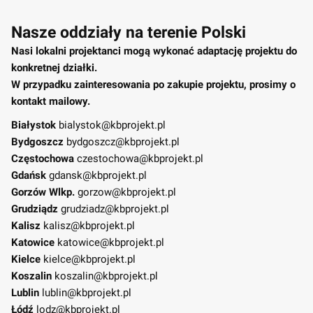
Nasze oddziały na terenie Polski
Nasi lokalni projektanci mogą wykonać adaptację projektu do
konkretnej działki.
W przypadku zainteresowania po zakupie projektu, prosimy o
kontakt mailowy.
Białystok
bialystok@kbprojekt.pl
Bydgoszcz
bydgoszcz@kbprojekt.pl
Częstochowa
czestochowa@kbprojekt.pl
Gdańsk
gdansk@kbprojekt.pl
Gorzów Wlkp.
gorzow@kbprojekt.pl
Grudziądz
grudziadz@kbprojekt.pl
Kalisz
kalisz@kbprojekt.pl
Katowice
katowice@kbprojekt.pl
Kielce
kielce@kbprojekt.pl
Koszalin
koszalin@kbprojekt.pl
Lublin
lublin@kbprojekt.pl
Łódź
lodz@kbprojekt.pl