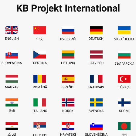
KB Projekt International
ENGLISH
DEUTSCH
中文
РУССКИЙ
УКРАЇНСЬКА
SLOVENČINA
ČEŠTINA
LIETUVIŲ
LATVIEŠU
БЪЛГАРСКИ
MAGYAR
ROMÂNĂ
ESPAÑOL
FRANÇAIS
TÜRKÇE
हिन्दी
ITALIANO
NORSK
SVENSKA
SUOMI
العَرَبِيَّة
HRVATSKI
SLOVENŠČINA
বাংলা
СРПСКИ