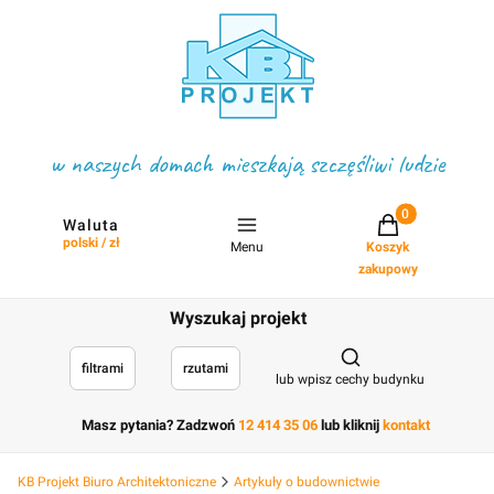
w naszych domach mieszkają szczęśliwi ludzie
Projekty w koszyku
Waluta
polski / zł
Menu
Koszyk
zakupowy
Wyszukaj projekt
Otwórz wyszukiwark
filtrami
rzutami
lub wpisz cechy budynku
Masz pytania? Zadzwoń
12 414 35 06
lub kliknij
kontakt
KB Projekt Biuro Architektoniczne
Artykuły o budownictwie