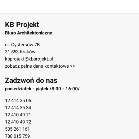
KB Projekt
Biuro Architektoniczne
ul. Cystersów 7B
31-553 Kraków
kbprojekt@kbprojekt.pl
zobacz pełne dane kontaktowe >>
Zadzwoń do nas
poniedziałek - piątek /8:00 - 16:00/
12 414 35 06
12 414 35 34
12 410 49 71
12 410 49 72
535 261 161
780 015 759