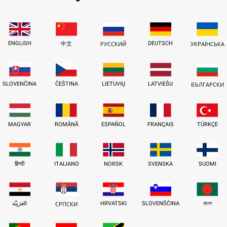
ENGLISH
DEUTSCH
中文
РУССКИЙ
УКРАЇНСЬКА
SLOVENČINA
ČEŠTINA
LIETUVIŲ
LATVIEŠU
БЪЛГАРСКИ
MAGYAR
ROMÂNĂ
ESPAÑOL
FRANÇAIS
TÜRKÇE
हिन्दी
ITALIANO
NORSK
SVENSKA
SUOMI
العَرَبِيَّة
HRVATSKI
SLOVENŠČINA
বাংলা
СРПСКИ