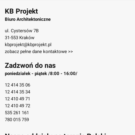
KB Projekt
Biuro Architektoniczne
ul. Cystersów 7B
31-553 Kraków
kbprojekt@kbprojekt.pl
zobacz pełne dane kontaktowe >>
Zadzwoń do nas
poniedziałek - piątek /8:00 - 16:00/
12 414 35 06
12 414 35 34
12 410 49 71
12 410 49 72
535 261 161
780 015 759