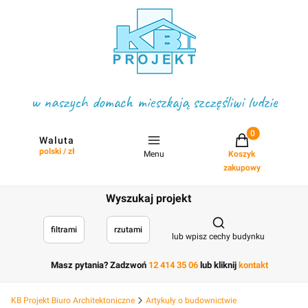
w naszych domach mieszkają szczęśliwi ludzie
Projekty w koszyku
Waluta
polski / zł
Menu
Koszyk
zakupowy
Wyszukaj projekt
Otwórz wyszukiwark
filtrami
rzutami
lub wpisz cechy budynku
Masz pytania? Zadzwoń
12 414 35 06
lub kliknij
kontakt
KB Projekt Biuro Architektoniczne
Artykuły o budownictwie