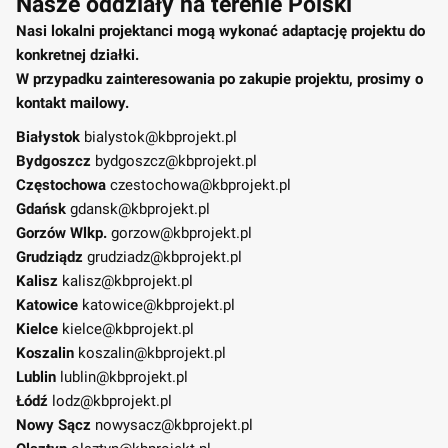
Nasze oddziały na terenie Polski
Nasi lokalni projektanci mogą wykonać adaptację projektu do
konkretnej działki.
W przypadku zainteresowania po zakupie projektu, prosimy o
kontakt mailowy.
Białystok
bialystok@kbprojekt.pl
Bydgoszcz
bydgoszcz@kbprojekt.pl
Częstochowa
czestochowa@kbprojekt.pl
Gdańsk
gdansk@kbprojekt.pl
Gorzów Wlkp.
gorzow@kbprojekt.pl
Grudziądz
grudziadz@kbprojekt.pl
Kalisz
kalisz@kbprojekt.pl
Katowice
katowice@kbprojekt.pl
Kielce
kielce@kbprojekt.pl
Koszalin
koszalin@kbprojekt.pl
Lublin
lublin@kbprojekt.pl
Łódź
lodz@kbprojekt.pl
Nowy Sącz
nowysacz@kbprojekt.pl