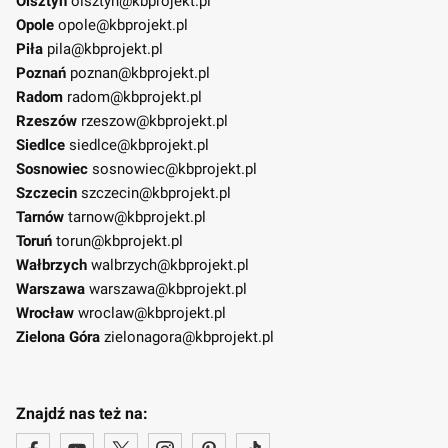
Olsztyn
olsztyn@kbprojekt.pl
Opole
opole@kbprojekt.pl
Piła
pila@kbprojekt.pl
Poznań
poznan@kbprojekt.pl
Radom
radom@kbprojekt.pl
Rzeszów
rzeszow@kbprojekt.pl
Siedlce
siedlce@kbprojekt.pl
Sosnowiec
sosnowiec@kbprojekt.pl
Szczecin
szczecin@kbprojekt.pl
Tarnów
tarnow@kbprojekt.pl
Toruń
torun@kbprojekt.pl
Wałbrzych
walbrzych@kbprojekt.pl
Warszawa
warszawa@kbprojekt.pl
Wrocław
wroclaw@kbprojekt.pl
Zielona Góra
zielonagora@kbprojekt.pl
Znajdź nas też na: