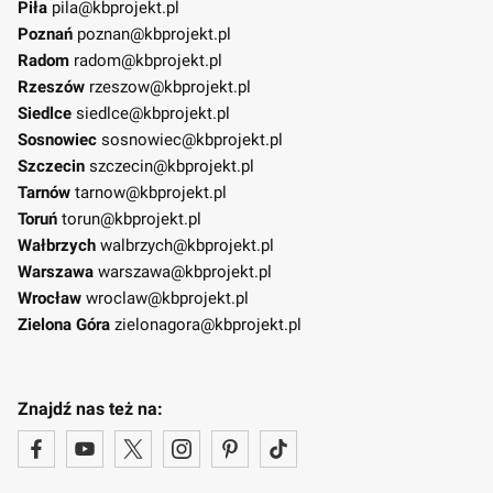
Piła
pila@kbprojekt.pl
Poznań
poznan@kbprojekt.pl
Radom
radom@kbprojekt.pl
Rzeszów
rzeszow@kbprojekt.pl
Siedlce
siedlce@kbprojekt.pl
Sosnowiec
sosnowiec@kbprojekt.pl
Szczecin
szczecin@kbprojekt.pl
Tarnów
tarnow@kbprojekt.pl
Toruń
torun@kbprojekt.pl
Wałbrzych
walbrzych@kbprojekt.pl
Warszawa
warszawa@kbprojekt.pl
Wrocław
wroclaw@kbprojekt.pl
Zielona Góra
zielonagora@kbprojekt.pl
Znajdź nas też na: