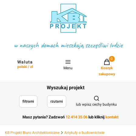
w naszych domach mieszkają szczęśliwi ludzie
Projekty w koszyku
Waluta
polski / zł
Menu
Koszyk
zakupowy
Wyszukaj projekt
Otwórz wyszukiwark
filtrami
rzutami
lub wpisz cechy budynku
Masz pytania? Zadzwoń
12 414 35 06
lub kliknij
kontakt
KB Projekt Biuro Architektoniczne
Artykuły o budownictwie