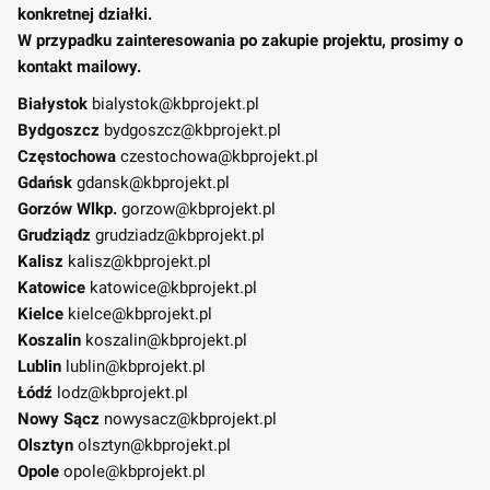
konkretnej działki.
W przypadku zainteresowania po zakupie projektu, prosimy o
kontakt mailowy.
Białystok
bialystok@kbprojekt.pl
Bydgoszcz
bydgoszcz@kbprojekt.pl
Częstochowa
czestochowa@kbprojekt.pl
Gdańsk
gdansk@kbprojekt.pl
Gorzów Wlkp.
gorzow@kbprojekt.pl
Grudziądz
grudziadz@kbprojekt.pl
Kalisz
kalisz@kbprojekt.pl
Katowice
katowice@kbprojekt.pl
Kielce
kielce@kbprojekt.pl
Koszalin
koszalin@kbprojekt.pl
Lublin
lublin@kbprojekt.pl
Łódź
lodz@kbprojekt.pl
Nowy Sącz
nowysacz@kbprojekt.pl
Olsztyn
olsztyn@kbprojekt.pl
Opole
opole@kbprojekt.pl