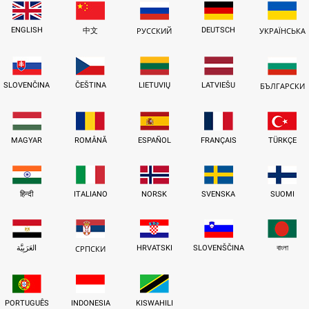
ENGLISH
DEUTSCH
中文
РУССКИЙ
УКРАЇНСЬКА
SLOVENČINA
ČEŠTINA
LIETUVIŲ
LATVIEŠU
БЪЛГАРСКИ
MAGYAR
ROMÂNĂ
ESPAÑOL
FRANÇAIS
TÜRKÇE
हिन्दी
ITALIANO
NORSK
SVENSKA
SUOMI
العَرَبِيَّة
HRVATSKI
SLOVENŠČINA
বাংলা
СРПСКИ
PORTUGUÊS
INDONESIA
KISWAHILI