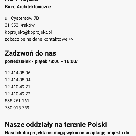
Biuro Architektoniczne
ul. Cystersów 7B
31-553 Kraków
kbprojekt@kbprojekt.pl
zobacz pełne dane kontaktowe >>
Zadzwoń do nas
poniedziałek - piątek /8:00 - 16:00/
12 414 35 06
12 414 35 34
12 410 49 71
12 410 49 72
535 261 161
780 015 759
Nasze oddziały na terenie Polski
Nasi lokalni projektanci mogą wykonać adaptację projektu do