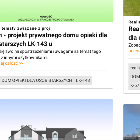
Reali
Rea
 tematy związane z proj
 - projekt prywatnego domu opieki dla
dla 
starszych LK-143 u
Zobacz
przec
 się swoimi spostrzeżeniami i uwagami na temat tego
u z innymi użytkownikami.
aj całość >>
reali
DOM
DOM OPIEKI DLA OSÓB STARSZYCH
LK-143
K-67