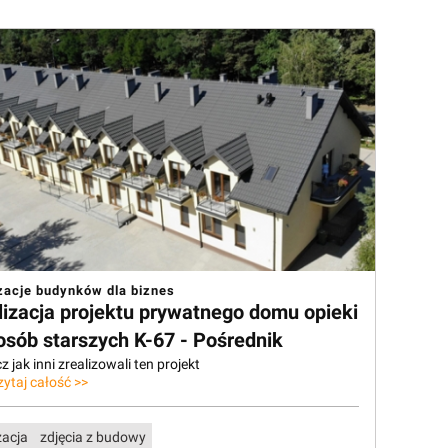
zacje budynków dla biznes
lizacja projektu prywatnego domu opieki
osób starszych K-67 - Pośrednik
 jak inni zrealizowali ten projekt
zytaj całość >>
zacja
zdjęcia z budowy