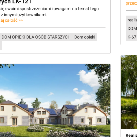
zych LK-121
przec
 się swoimi spostrzeżeniami i uwagami na temat tego
u z innymi użytkownikami.
reali
aj całość >>
DOM
DOM OPIEKI DLA OSÓB STARSZYCH
Dom opieki
K-67
Reali