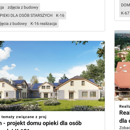
DOM
cja
zdjęcia z budowy
K-67
PIEKI DLA OSÓB STARSZYCH
K-16
djęcia z budowy
K-16 realizacja
Reali
Rea
 tematy związane z proj
dla 
 - projekt domu opieki dla osób
Zobacz