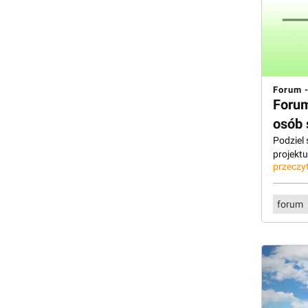
Forum -
Forum
osób 
Podziel
projekt
przeczyt
forum