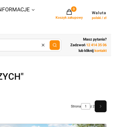
NFORMACJE
Projekty w koszyku: 0. Zobacz szcz
Waluta
Koszyk zakupowy
polski / zł
Masz pytania?
Zadzwoń
12 414 35 06
Wyczyść
lub wpisz cechy budynku
lub kliknij
kontakt
ZYCH"
Strona
z 2
Następne wpis