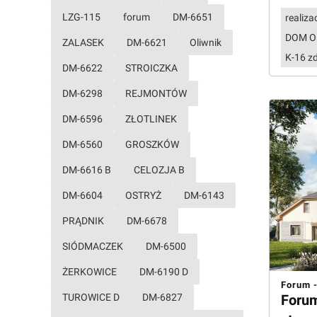
LZG-115
forum
DM-6651
realiza
DOM O
ZALASEK
DM-6621
Oliwnik
K-16 z
DM-6622
STROICZKA
DM-6298
REJMONTÓW
DM-6596
ZŁOTLINEK
DM-6560
GROSZKÓW
DM-6616 B
CELOZJA B
DM-6604
OSTRYŻ
DM-6143
PRĄDNIK
DM-6678
SIÓDMACZEK
DM-6500
ŻERKOWICE
DM-6190 D
Forum -
TUROWICE D
DM-6827
Forum