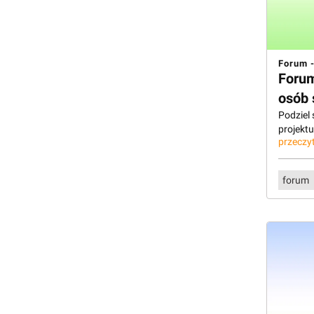
Forum -
Forum
osób 
Podziel
projekt
przeczyt
forum