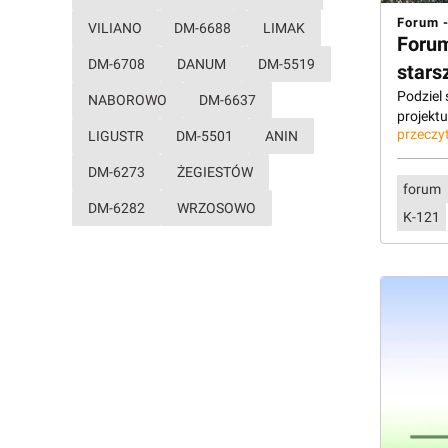
Forum -
VILIANO
DM-6688
LIMAK
Forum
DM-6708
DANUM
DM-5519
stars
Podziel
NABOROWO
DM-6637
projekt
przeczyt
LIGUSTR
DM-5501
ANIN
DM-6273
ŻEGIESTÓW
forum
DM-6282
WRZOSOWO
K-121