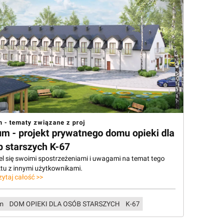
 - tematy związane z proj
um - projekt prywatnego domu opieki dla
b starszych K-67
el się swoimi spostrzeżeniami i uwagami na temat tego
ktu z innymi użytkownikami.
zytaj całość >>
m
DOM OPIEKI DLA OSÓB STARSZYCH
K-67