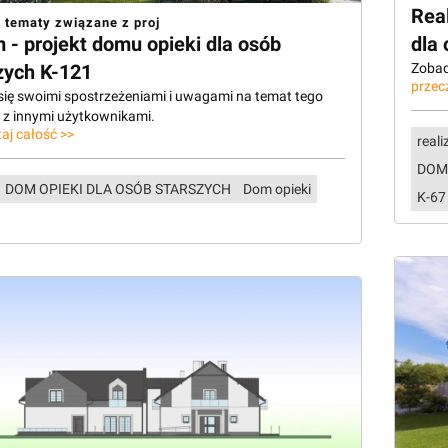
Rea
 tematy związane z proj
 - projekt domu opieki dla osób
dla
zych K-121
Zobacz
przec
 się swoimi spostrzeżeniami i uwagami na temat tego
u z innymi użytkownikami.
aj całość >>
reali
DOM
DOM OPIEKI DLA OSÓB STARSZYCH
Dom opieki
K-67