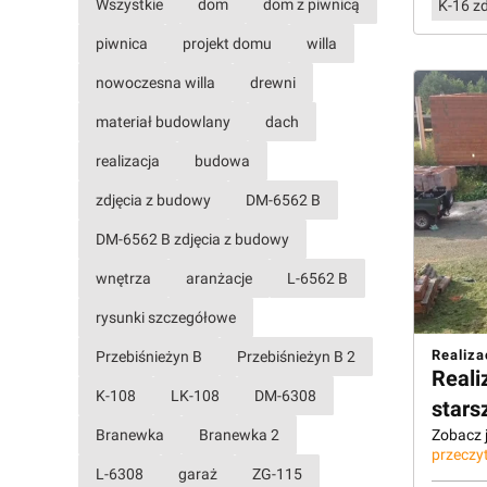
Wszystkie
dom
dom z piwnicą
K-16 z
piwnica
projekt domu
willa
nowoczesna willa
drewni
materiał budowlany
dach
realizacja
budowa
zdjęcia z budowy
DM-6562 B
DM-6562 B zdjęcia z budowy
wnętrza
aranżacje
L-6562 B
rysunki szczegółowe
Realiza
Przebiśnieżyn B
Przebiśnieżyn B 2
Reali
K-108
LK-108
DM-6308
stars
Branewka
Branewka 2
Zobacz j
przeczyt
L-6308
garaż
ZG-115