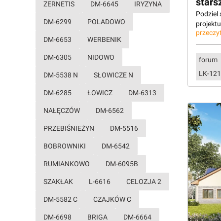
stars
ZERNETIS
DM-6645
IRYZYNA
Podziel
DM-6299
POLADOWO
projekt
przeczyt
DM-6653
WERBENIK
DM-6305
NIDOWO
forum
LK-121
DM-5538 N
SŁOWICZE N
DM-6285
ŁOWICZ
DM-6313
NAŁĘCZÓW
DM-6562
PRZEBIŚNIEŻYN
DM-5516
BOBROWNIKI
DM-6542
RUMIANKOWO
DM-6095B
SZAKŁAK
L-6616
CELOZJA 2
DM-5582 C
CZAJKÓW C
DM-6698
BRIGA
DM-6664