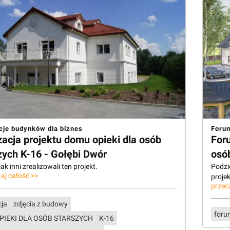
cje budynków dla biznes
Forum
zacja projektu domu opieki dla osób
For
zych K-16 - Gołębi Dwór
osó
ak inni zrealizowali ten projekt.
Podzi
aj całość >>
proje
przec
cja
zdjęcia z budowy
foru
PIEKI DLA OSÓB STARSZYCH
K-16