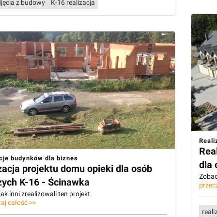
djęcia z budowy
K-16 realizacja
Reali
Rea
cje budynków dla biznes
dla 
zacja projektu domu opieki dla osób
Zobacz
zych K-16 - Ścinawka
przec
ak inni zrealizowali ten projekt.
aj całość >>
reali