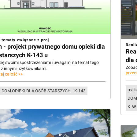
 tematy związane z proj
Reali
 - projekt prywatnego domu opieki dla
Rea
starszych K-143 u
dla 
 się swoimi spostrzeżeniami i uwagami na temat tego
Zobacz
u z innymi użytkownikami.
przec
aj całość >>
reali
DOM OPIEKI DLA OSÓB STARSZYCH
K-143
DOM
K-65