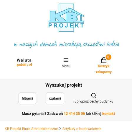
w naszych domach mieszkają szczęśliwi ludzie
Projekty w koszyku
Waluta
polski / zł
Menu
Koszyk
zakupowy
Wyszukaj projekt
Otwórz wyszukiwark
filtrami
rzutami
lub wpisz cechy budynku
Masz pytania? Zadzwoń
12 414 35 06
lub kliknij
kontakt
KB Projekt Biuro Architektoniczne
Artykuły o budownictwie