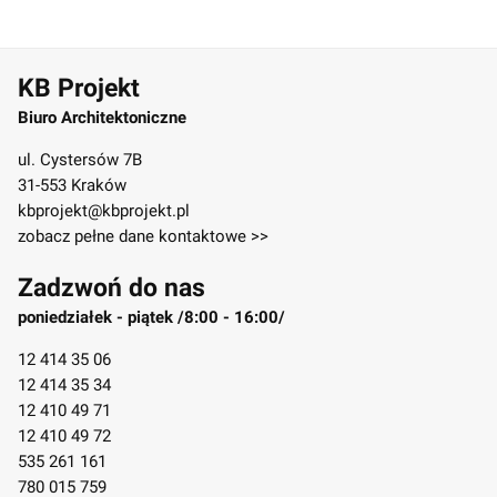
KB Projekt
Biuro Architektoniczne
ul. Cystersów 7B
31-553 Kraków
kbprojekt@kbprojekt.pl
zobacz pełne dane kontaktowe >>
Zadzwoń do nas
poniedziałek - piątek /8:00 - 16:00/
12 414 35 06
12 414 35 34
12 410 49 71
12 410 49 72
535 261 161
780 015 759