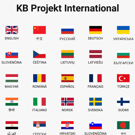
KB Projekt International
ENGLISH
DEUTSCH
中文
РУССКИЙ
УКРАЇНСЬКА
SLOVENČINA
ČEŠTINA
LIETUVIŲ
LATVIEŠU
БЪЛГАРСКИ
MAGYAR
ROMÂNĂ
ESPAÑOL
FRANÇAIS
TÜRKÇE
हिन्दी
ITALIANO
NORSK
SVENSKA
SUOMI
العَرَبِيَّة
HRVATSKI
SLOVENŠČINA
বাংলা
СРПСКИ