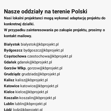
Nasze oddziały na terenie Polski
Nasi lokalni projektanci mogą wykonać adaptację projektu do
konkretnej działki.
W przypadku zainteresowania po zakupie projektu, prosimy o
kontakt mailowy.
Białystok
bialystok@kbprojekt.pl
Bydgoszcz
bydgoszcz@kbprojekt.pl
Częstochowa
czestochowa@kbprojekt.pl
Gdańsk
gdansk@kbprojekt.pl
Gorzów Wlkp.
gorzow@kbprojekt.pl
Grudziądz
grudziadz@kbprojekt.pl
Kalisz
kalisz@kbprojekt.pl
Katowice
katowice@kbprojekt.pl
Kielce
kielce@kbprojekt.pl
Koszalin
koszalin@kbprojekt.pl
Lublin
lublin@kbprojekt.pl
Łódź
lodz@kbprojekt.pl