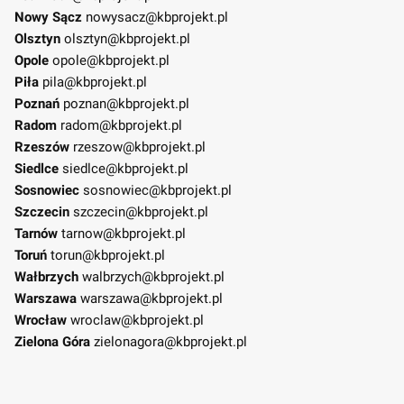
Nowy Sącz
nowysacz@kbprojekt.pl
Olsztyn
olsztyn@kbprojekt.pl
Opole
opole@kbprojekt.pl
Piła
pila@kbprojekt.pl
Poznań
poznan@kbprojekt.pl
Radom
radom@kbprojekt.pl
Rzeszów
rzeszow@kbprojekt.pl
Siedlce
siedlce@kbprojekt.pl
Sosnowiec
sosnowiec@kbprojekt.pl
Szczecin
szczecin@kbprojekt.pl
Tarnów
tarnow@kbprojekt.pl
Toruń
torun@kbprojekt.pl
Wałbrzych
walbrzych@kbprojekt.pl
Warszawa
warszawa@kbprojekt.pl
Wrocław
wroclaw@kbprojekt.pl
Zielona Góra
zielonagora@kbprojekt.pl