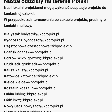
Nasze oddziały na terenie Polski
Nasi lokalni projektanci mogą wykonać adaptację projektu do
konkretnej działki.
W przypadku zainteresowania po zakupie projektu, prosimy o
kontakt mailowy.
Białystok
bialystok@kbprojekt.pl
Bydgoszcz
bydgoszcz@kbprojekt.pl
Częstochowa
czestochowa@kbprojekt.pl
Gdańsk
gdansk@kbprojekt.pl
Gorzów Wlkp.
gorzow@kbprojekt.pl
Grudziądz
grudziadz@kbprojekt.pl
Kalisz
kalisz@kbprojekt.pl
Katowice
katowice@kbprojekt.pl
Kielce
kielce@kbprojekt.pl
Koszalin
koszalin@kbprojekt.pl
Lublin
lublin@kbprojekt.pl
Łódź
lodz@kbprojekt.pl
Nowy Sącz
nowysacz@kbprojekt.pl