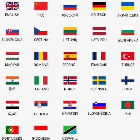
ENGLISH
DEUTSCH
中文
РУССКИЙ
УКРАЇНСЬКА
SLOVENČINA
ČEŠTINA
LIETUVIŲ
LATVIEŠU
БЪЛГАРСКИ
MAGYAR
ROMÂNĂ
ESPAÑOL
FRANÇAIS
TÜRKÇE
हिन्दी
ITALIANO
NORSK
SVENSKA
SUOMI
العَرَبِيَّة
HRVATSKI
SLOVENŠČINA
বাংলা
СРПСКИ
PORTUGUÊS
INDONESIA
KISWAHILI