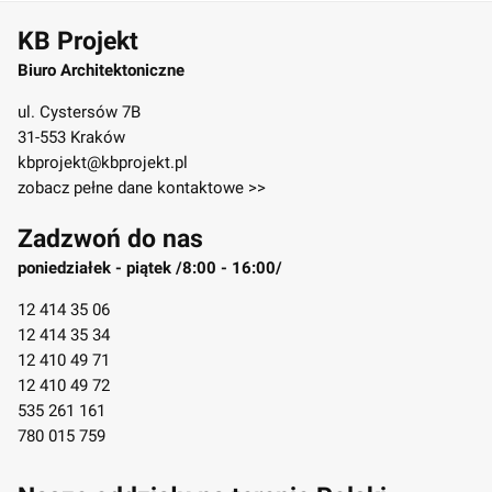
KB Projekt
Biuro Architektoniczne
ul. Cystersów 7B
31-553 Kraków
kbprojekt@kbprojekt.pl
zobacz pełne dane kontaktowe >>
Zadzwoń do nas
poniedziałek - piątek /8:00 - 16:00/
12 414 35 06
12 414 35 34
12 410 49 71
12 410 49 72
535 261 161
780 015 759