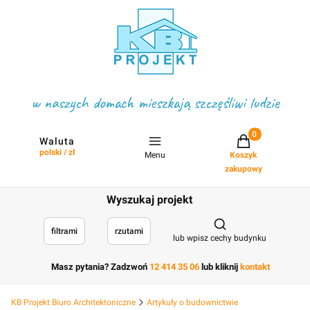
w naszych domach mieszkają szczęśliwi ludzie
Projekty w koszyku
Waluta
polski / zł
Menu
Koszyk
zakupowy
Wyszukaj projekt
Otwórz wyszukiwark
filtrami
rzutami
lub wpisz cechy budynku
Masz pytania? Zadzwoń
12 414 35 06
lub kliknij
kontakt
KB Projekt Biuro Architektoniczne
Artykuły o budownictwie