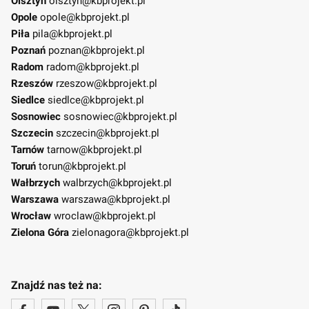
Olsztyn
olsztyn@kbprojekt.pl
Opole
opole@kbprojekt.pl
Piła
pila@kbprojekt.pl
Poznań
poznan@kbprojekt.pl
Radom
radom@kbprojekt.pl
Rzeszów
rzeszow@kbprojekt.pl
Siedlce
siedlce@kbprojekt.pl
Sosnowiec
sosnowiec@kbprojekt.pl
Szczecin
szczecin@kbprojekt.pl
Tarnów
tarnow@kbprojekt.pl
Toruń
torun@kbprojekt.pl
Wałbrzych
walbrzych@kbprojekt.pl
Warszawa
warszawa@kbprojekt.pl
Wrocław
wroclaw@kbprojekt.pl
Zielona Góra
zielonagora@kbprojekt.pl
Znajdź nas też na: