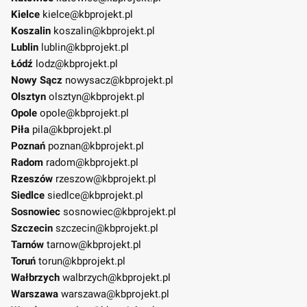
Kielce
kielce@kbprojekt.pl
Koszalin
koszalin@kbprojekt.pl
Lublin
lublin@kbprojekt.pl
Łódź
lodz@kbprojekt.pl
Nowy Sącz
nowysacz@kbprojekt.pl
Olsztyn
olsztyn@kbprojekt.pl
Opole
opole@kbprojekt.pl
Piła
pila@kbprojekt.pl
Poznań
poznan@kbprojekt.pl
Radom
radom@kbprojekt.pl
Rzeszów
rzeszow@kbprojekt.pl
Siedlce
siedlce@kbprojekt.pl
Sosnowiec
sosnowiec@kbprojekt.pl
Szczecin
szczecin@kbprojekt.pl
Tarnów
tarnow@kbprojekt.pl
Toruń
torun@kbprojekt.pl
Wałbrzych
walbrzych@kbprojekt.pl
Warszawa
warszawa@kbprojekt.pl