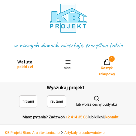
w naszych domach mieszkają szczęśliwi ludzie
Projekty w koszyku
Waluta
polski / zł
Menu
Koszyk
zakupowy
Wyszukaj projekt
Otwórz wyszukiwark
filtrami
rzutami
lub wpisz cechy budynku
Masz pytania? Zadzwoń
12 414 35 06
lub kliknij
kontakt
KB Projekt Biuro Architektoniczne
Artykuły o budownictwie