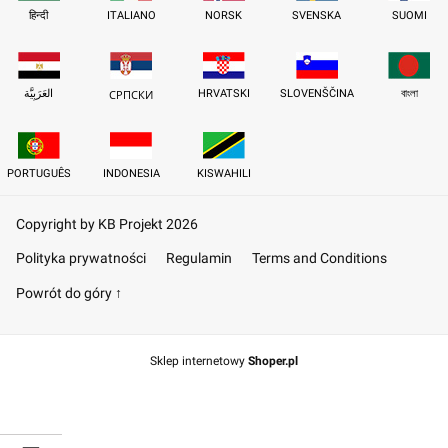
हिन्दी
ITALIANO
NORSK
SVENSKA
SUOMI
العَرَبِيَّة
HRVATSKI
SLOVENŠČINA
বাংলা
СРПСКИ
PORTUGUÊS
INDONESIA
KISWAHILI
Copyright by KB Projekt 2026
Polityka prywatności
Regulamin
Terms and Conditions
Powrót do góry ↑
Sklep internetowy
Shoper.pl