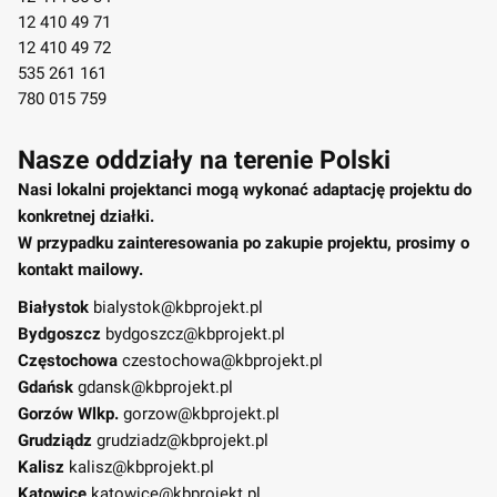
12 410 49 71
12 410 49 72
535 261 161
780 015 759
Nasze oddziały na terenie Polski
Nasi lokalni projektanci mogą wykonać adaptację projektu do
konkretnej działki.
W przypadku zainteresowania po zakupie projektu, prosimy o
kontakt mailowy.
Białystok
bialystok@kbprojekt.pl
Bydgoszcz
bydgoszcz@kbprojekt.pl
Częstochowa
czestochowa@kbprojekt.pl
Gdańsk
gdansk@kbprojekt.pl
Gorzów Wlkp.
gorzow@kbprojekt.pl
Grudziądz
grudziadz@kbprojekt.pl
Kalisz
kalisz@kbprojekt.pl
Katowice
katowice@kbprojekt.pl