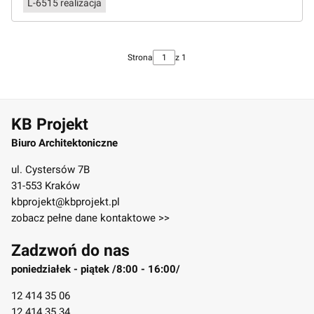
L-6515 realizacja
Strona
z 1
KB Projekt
Biuro Architektoniczne
ul. Cystersów 7B
31-553 Kraków
kbprojekt@kbprojekt.pl
zobacz pełne dane kontaktowe >>
Zadzwoń do nas
poniedziałek - piątek /8:00 - 16:00/
12 414 35 06
12 414 35 34