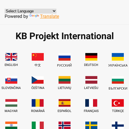
Powered by
Translate
KB Projekt International
ENGLISH
DEUTSCH
中文
РУССКИЙ
УКРАЇНСЬКА
SLOVENČINA
ČEŠTINA
LIETUVIŲ
LATVIEŠU
БЪЛГАРСКИ
MAGYAR
ROMÂNĂ
ESPAÑOL
FRANÇAIS
TÜRKÇE