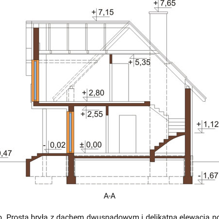
A-A
. Prosta bryła z dachem dwuspadowym i delikatna elewacja p