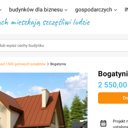
budynków dla biznesu
gospodarczych
I
h mieszkają szczęśliwi ludzie
nad 1500 gotowych projektów
Bogatynia
Bogatyn
Cena
2 550,00
Do
Projekt 
ustalon