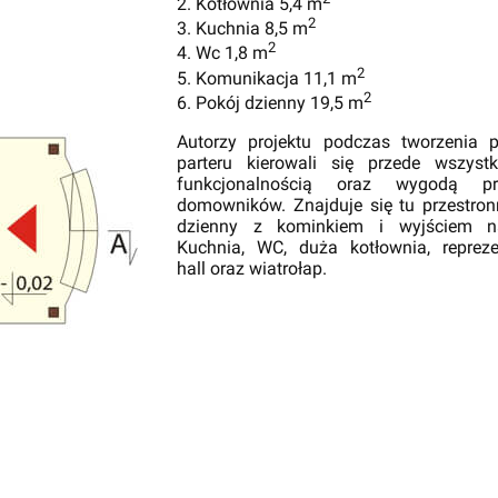
2. Kotłownia 5,4 m
2
3. Kuchnia 8,5 m
2
4. Wc 1,8 m
2
5. Komunikacja 11,1 m
2
6. Pokój dzienny 19,5 m
Autorzy projektu podczas tworzenia 
parteru kierowali się przede wszyst
funkcjonalnością oraz wygodą prz
domowników. Znajduje się tu przestron
dzienny z kominkiem i wyjściem na
Kuchnia, WC, duża kotłownia, repreze
hall oraz wiatrołap.