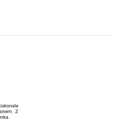
oskonale
konem. Z
enka.