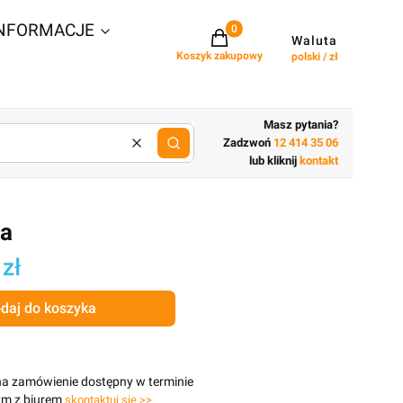
NFORMACJE
Projekty w koszyku: 0. Zobacz szcz
Waluta
Koszyk zakupowy
polski / zł
Masz pytania?
Zadzwoń
12 414 35 06
Wyczyść
lub wpisz cechy budynku
lub kliknij
kontakt
ia
 zł
daj do koszyka
na zamówienie dostępny w terminie
ym z biurem
skontaktuj się >>