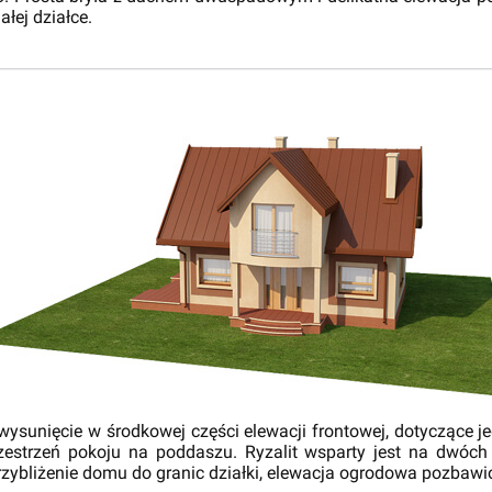
łej działce.
sunięcie w środkowej części elewacji frontowej, dotyczące jed
rzestrzeń pokoju na poddaszu. Ryzalit wsparty jest na dwó
ybliżenie domu do granic działki, elewacja ogrodowa pozbawi