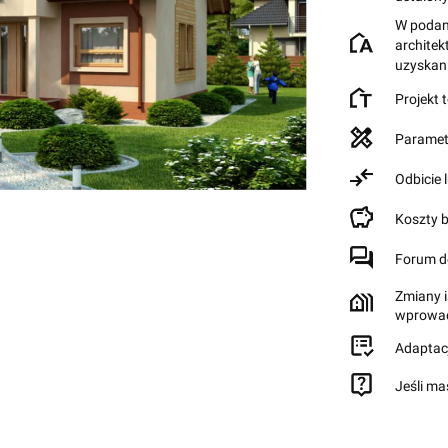
W podane
archite
uzyskan
Projekt 
Paramet
Odbicie 
Koszty 
Forum d
Zmiany i
wprowad
Adaptac
Jeśli ma