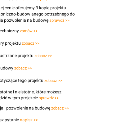
j cenie oferujemy 3 kopie projektu
ktoniczno-budowlanego potrzebnego do
ia pozwolenia na budowę
sprawdź >>
techniczny
zamów >>
ry projektu
zobacz >>
lustrzane projektu
zobacz >>
budowy
zobacz >>
otyczące tego projektu
zobacz >>
stotne i nieistotne, które możesz
zić w tym projekcie
sprawdź >>
ja i pozwolenie na budowę
zobacz >>
sz pytanie
napisz >>