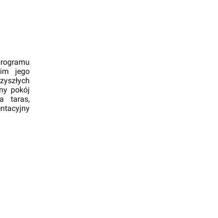
programu
kim jego
yszłych
ny pokój
 taras,
ntacyjny