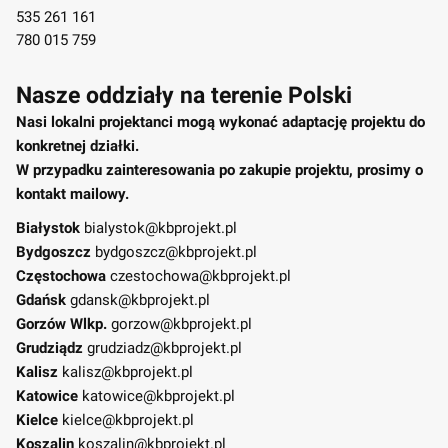
535 261 161
780 015 759
Nasze oddziały na terenie Polski
Nasi lokalni projektanci mogą wykonać adaptację projektu do
konkretnej działki.
W przypadku zainteresowania po zakupie projektu, prosimy o
kontakt mailowy.
Białystok
bialystok@kbprojekt.pl
Bydgoszcz
bydgoszcz@kbprojekt.pl
Częstochowa
czestochowa@kbprojekt.pl
Gdańsk
gdansk@kbprojekt.pl
Gorzów Wlkp.
gorzow@kbprojekt.pl
Grudziądz
grudziadz@kbprojekt.pl
Kalisz
kalisz@kbprojekt.pl
Katowice
katowice@kbprojekt.pl
Kielce
kielce@kbprojekt.pl
Koszalin
koszalin@kbprojekt.pl