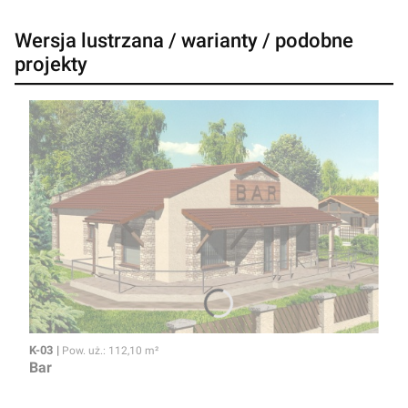
Wersja lustrzana / warianty / podobne
projekty
Kod
Powierzchnia użytkowa
K-03
Pow. uż.: 112,10 m²
Bar