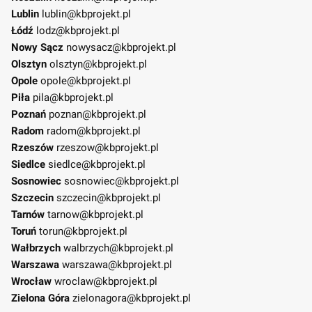
Lublin
lublin@kbprojekt.pl
Łódź
lodz@kbprojekt.pl
Nowy Sącz
nowysacz@kbprojekt.pl
Olsztyn
olsztyn@kbprojekt.pl
Opole
opole@kbprojekt.pl
Piła
pila@kbprojekt.pl
Poznań
poznan@kbprojekt.pl
Radom
radom@kbprojekt.pl
Rzeszów
rzeszow@kbprojekt.pl
Siedlce
siedlce@kbprojekt.pl
Sosnowiec
sosnowiec@kbprojekt.pl
Szczecin
szczecin@kbprojekt.pl
Tarnów
tarnow@kbprojekt.pl
Toruń
torun@kbprojekt.pl
Wałbrzych
walbrzych@kbprojekt.pl
Warszawa
warszawa@kbprojekt.pl
Wrocław
wroclaw@kbprojekt.pl
Zielona Góra
zielonagora@kbprojekt.pl