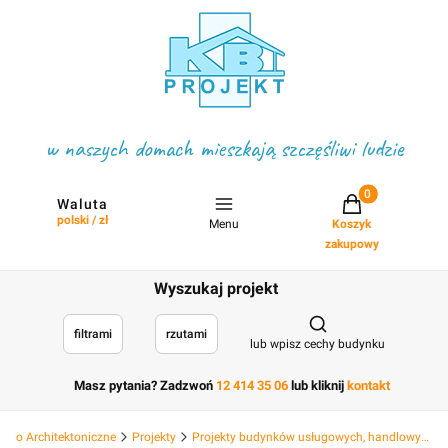
w naszych domach mieszkają szczęśliwi ludzie
Projekty w koszyku
Waluta
polski / zł
Menu
Koszyk
zakupowy
Wyszukaj projekt
Otwórz wyszukiwark
filtrami
rzutami
lub wpisz cechy budynku
Masz pytania? Zadzwoń
12 414 35 06
lub kliknij
kontakt
Biuro Architektoniczne
Projekty
Projekty budynków usługowych, handlowych hotelowych, deweloperskich i hal