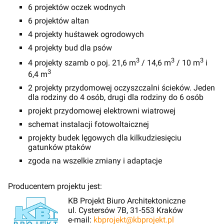
6 projektów oczek wodnych
6 projektów altan
4 projekty huśtawek ogrodowych
4 projekty bud dla psów
3
3
3
4 projekty szamb o poj. 21,6 m
/ 14,6 m
/ 10 m
i
3
6,4 m
2 projekty przydomowej oczyszczalni ścieków. Jeden
dla rodziny do 4 osób, drugi dla rodziny do 6 osób
projekt przydomowej elektrowni wiatrowej
schemat instalacji fotowoltaicznej
projekty budek lęgowych dla kilkudziesięciu
gatunków ptaków
zgoda na wszelkie zmiany i adaptacje
Producentem projektu jest:
KB Projekt Biuro Architektoniczne
ul. Cystersów 7B, 31-553 Kraków
e-mail:
kbprojekt@kbprojekt.pl