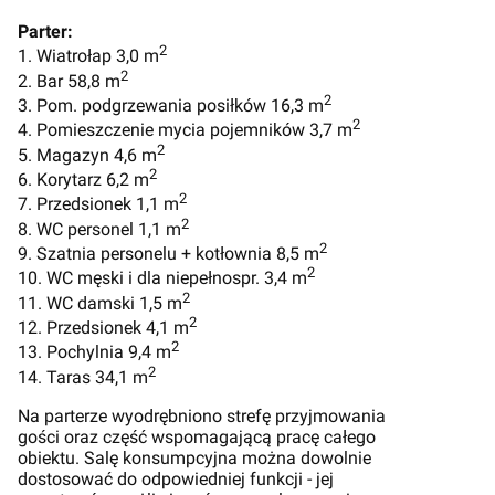
Parter:
2
1. Wiatrołap 3,0 m
2
2. Bar 58,8 m
2
3. Pom. podgrzewania posiłków 16,3 m
2
4. Pomieszczenie mycia pojemników 3,7 m
2
5. Magazyn 4,6 m
2
6. Korytarz 6,2 m
2
7. Przedsionek 1,1 m
2
8. WC personel 1,1 m
2
9. Szatnia personelu + kotłownia 8,5 m
2
10. WC męski i dla niepełnospr. 3,4 m
2
11. WC damski 1,5 m
2
12. Przedsionek 4,1 m
2
13. Pochylnia 9,4 m
2
14. Taras 34,1 m
Na parterze wyodrębniono strefę przyjmowania
gości oraz część wspomagającą pracę całego
obiektu. Salę konsumpcyjna można dowolnie
dostosować do odpowiedniej funkcji - jej