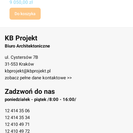
Cena
9 050,00 zł
Do koszyka
KB Projekt
Biuro Architektoniczne
ul. Cystersów 7B
31-553 Kraków
kbprojekt@kbprojekt.pl
zobacz pełne dane kontaktowe >>
Zadzwoń do nas
poniedziałek - piątek /8:00 - 16:00/
12 414 35 06
12 414 35 34
12 410 49 71
12 410 49 72