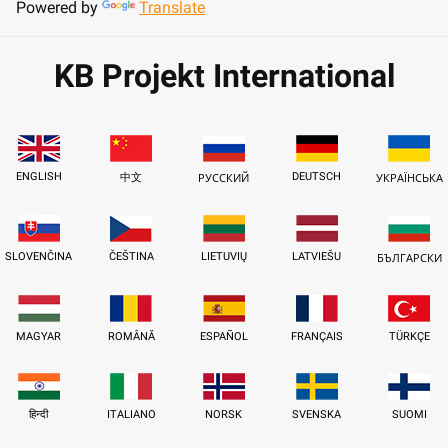
Powered by
Translate
KB Projekt International
ENGLISH
DEUTSCH
中文
РУССКИЙ
УКРАЇНСЬКА
SLOVENČINA
ČEŠTINA
LIETUVIŲ
LATVIEŠU
БЪЛГАРСКИ
MAGYAR
ROMÂNĂ
ESPAÑOL
FRANÇAIS
TÜRKÇE
हिन्दी
ITALIANO
NORSK
SVENSKA
SUOMI