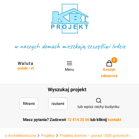
w naszych domach mieszkają szczęśliwi ludzie
Projekty w koszyku
Waluta
polski / zł
Menu
Koszyk
zakupowy
Wyszukaj projekt
Otwórz wyszukiwark
filtrami
rzutami
lub wpisz cechy budynku
Masz pytania? Zadzwoń
12 414 35 06
lub kliknij
kontakt
Biuro Architektoniczne
Projekty
Projekty domów – ponad 1500 gotowych projektów