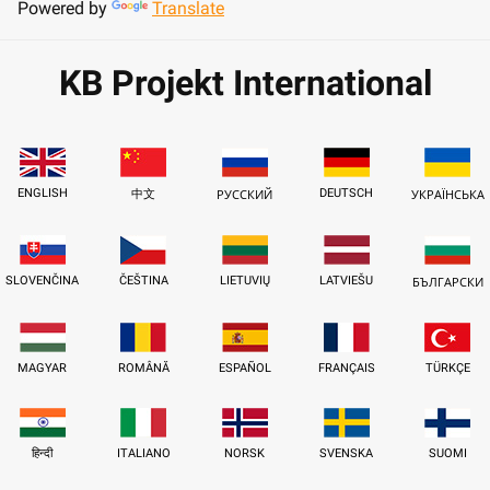
Powered by
Translate
KB Projekt International
ENGLISH
DEUTSCH
中文
РУССКИЙ
УКРАЇНСЬКА
SLOVENČINA
ČEŠTINA
LIETUVIŲ
LATVIEŠU
БЪЛГАРСКИ
MAGYAR
ROMÂNĂ
ESPAÑOL
FRANÇAIS
TÜRKÇE
हिन्दी
ITALIANO
NORSK
SVENSKA
SUOMI