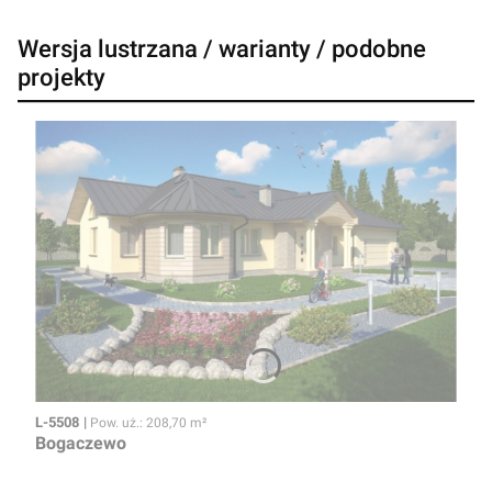
Wersja lustrzana / warianty / podobne
projekty
Kod
Powierzchnia użytkowa
L-5508
Pow. uż.: 208,70 m²
Bogaczewo