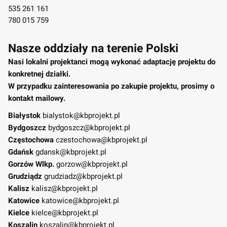
535 261 161
780 015 759
Nasze oddziały na terenie Polski
Nasi lokalni projektanci mogą wykonać adaptację projektu do
konkretnej działki.
W przypadku zainteresowania po zakupie projektu, prosimy o
kontakt mailowy.
Białystok
bialystok@kbprojekt.pl
Bydgoszcz
bydgoszcz@kbprojekt.pl
Częstochowa
czestochowa@kbprojekt.pl
Gdańsk
gdansk@kbprojekt.pl
Gorzów Wlkp.
gorzow@kbprojekt.pl
Grudziądz
grudziadz@kbprojekt.pl
Kalisz
kalisz@kbprojekt.pl
Katowice
katowice@kbprojekt.pl
Kielce
kielce@kbprojekt.pl
Koszalin
koszalin@kbprojekt.pl