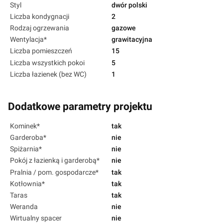
Styl
dwór polski
Liczba kondygnacji
2
Rodzaj ogrzewania
gazowe
Wentylacja*
grawitacyjna
Liczba pomieszczeń
15
Liczba wszystkich pokoi
5
Liczba łazienek (bez WC)
1
Dodatkowe parametry projektu
Kominek*
tak
Garderoba*
nie
Spiżarnia*
nie
Pokój z łazienką i garderobą*
nie
Pralnia / pom. gospodarcze*
tak
Kotłownia*
tak
Taras
tak
Weranda
nie
Wirtualny spacer
nie