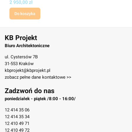
Cena
2 950,00 zł
Do koszyka
KB Projekt
Biuro Architektoniczne
ul. Cystersów 7B
31-553 Kraków
kbprojekt@kbprojekt.pl
zobacz pełne dane kontaktowe >>
Zadzwoń do nas
poniedziałek - piątek /8:00 - 16:00/
12 414 35 06
12 414 35 34
12 410 49 71
12 410 49 72