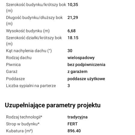
Szerokość budynku/krótszy bok
10,35
(m)
Długość budynku/dłuższy bok
21,29
(m)
Wysokość budynku (m)
6,68
Szerokość działki/krótszy bok
18.15
(m)
Kąt nachylenia dachu (°)
30
Rodzaj dachu
wielospadowy
Piwnica
bez podpiwniczenia
Garaż
z garażem
Poddasze
poddasze użytkowe
Liczba sypialni na parterze
3
Uzupełniające parametry projektu
Rodzaj technologii*
tradycyjna
Strop w budynku*
FERT
Kubatura (m³)
896.40