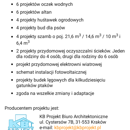
6 projektów oczek wodnych
6 projektów altan
4 projekty huśtawek ogrodowych
4 projekty bud dla psów
3
3
3
4 projekty szamb o poj. 21,6 m
/ 14,6 m
/ 10 m
i
3
6,4 m
2 projekty przydomowej oczyszczalni ścieków. Jeden
dla rodziny do 4 osób, drugi dla rodziny do 6 osób
projekt przydomowej elektrowni wiatrowej
schemat instalacji fotowoltaicznej
projekty budek lęgowych dla kilkudziesięciu
gatunków ptaków
zgoda na wszelkie zmiany i adaptacje
Producentem projektu jest:
KB Projekt Biuro Architektoniczne
ul. Cystersów 7B, 31-553 Kraków
e-mail:
kbprojekt@kbprojekt.pl