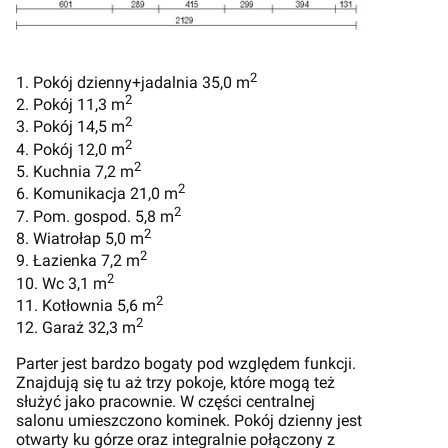
2
1. Pokój dzienny+jadalnia 35,0 m
2
2. Pokój 11,3 m
2
3. Pokój 14,5 m
2
4. Pokój 12,0 m
2
5. Kuchnia 7,2 m
2
6. Komunikacja 21,0 m
2
7. Pom. gospod. 5,8 m
2
8. Wiatrołap 5,0 m
2
9. Łazienka 7,2 m
2
10. Wc 3,1 m
2
11. Kotłownia 5,6 m
2
12. Garaż 32,3 m
Parter jest bardzo bogaty pod względem funkcji.
Znajdują się tu aż trzy pokoje, które mogą też
służyć jako pracownie. W części centralnej
salonu umieszczono kominek. Pokój dzienny jest
otwarty ku górze oraz integralnie połączony z