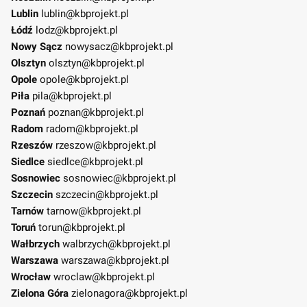
Lublin
lublin@kbprojekt.pl
Łódź
lodz@kbprojekt.pl
Nowy Sącz
nowysacz@kbprojekt.pl
Olsztyn
olsztyn@kbprojekt.pl
Opole
opole@kbprojekt.pl
Piła
pila@kbprojekt.pl
Poznań
poznan@kbprojekt.pl
Radom
radom@kbprojekt.pl
Rzeszów
rzeszow@kbprojekt.pl
Siedlce
siedlce@kbprojekt.pl
Sosnowiec
sosnowiec@kbprojekt.pl
Szczecin
szczecin@kbprojekt.pl
Tarnów
tarnow@kbprojekt.pl
Toruń
torun@kbprojekt.pl
Wałbrzych
walbrzych@kbprojekt.pl
Warszawa
warszawa@kbprojekt.pl
Wrocław
wroclaw@kbprojekt.pl
Zielona Góra
zielonagora@kbprojekt.pl