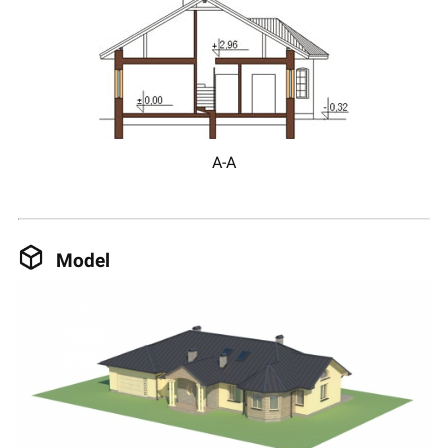
A-A
Model