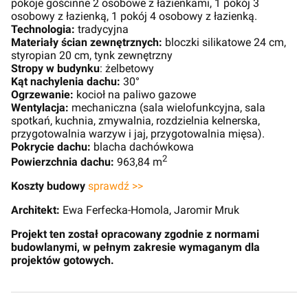
pokoje gościnne 2 osobowe z łazienkami, 1 pokój 3
osobowy z łazienką, 1 pokój 4 osobowy z łazienką.
Technologia:
tradycyjna
Materiały ścian zewnętrznych:
bloczki silikatowe 24 cm,
styropian 20 cm, tynk zewnętrzny
Stropy w budynku
: żelbetowy
Kąt nachylenia dachu:
30°
Ogrzewanie:
kocioł na paliwo gazowe
Wentylacja:
mechaniczna (sala wielofunkcyjna, sala
spotkań, kuchnia, zmywalnia, rozdzielnia kelnerska,
przygotowalnia warzyw i jaj, przygotowalnia mięsa).
Pokrycie dachu:
blacha dachówkowa
2
Powierzchnia dachu:
963,84 m
Koszty budowy
sprawdź >>
Architekt:
Ewa Ferfecka-Homola, Jaromir Mruk
Projekt ten został opracowany zgodnie z normami
budowlanymi, w pełnym zakresie wymaganym dla
projektów gotowych.