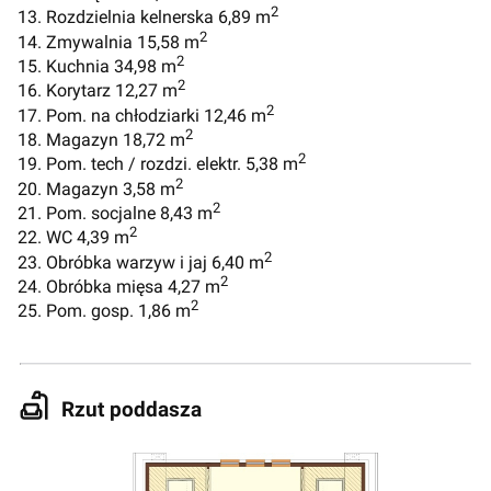
2
13. Rozdzielnia kelnerska 6,89 m
2
14. Zmywalnia 15,58 m
2
15. Kuchnia 34,98 m
2
16. Korytarz 12,27 m
2
17. Pom. na chłodziarki 12,46 m
2
18. Magazyn 18,72 m
2
19. Pom. tech / rozdzi. elektr. 5,38 m
2
20. Magazyn 3,58 m
2
21. Pom. socjalne 8,43 m
2
22. WC 4,39 m
2
23. Obróbka warzyw i jaj 6,40 m
2
24. Obróbka mięsa 4,27 m
2
25. Pom. gosp. 1,86 m
Rzut poddasza