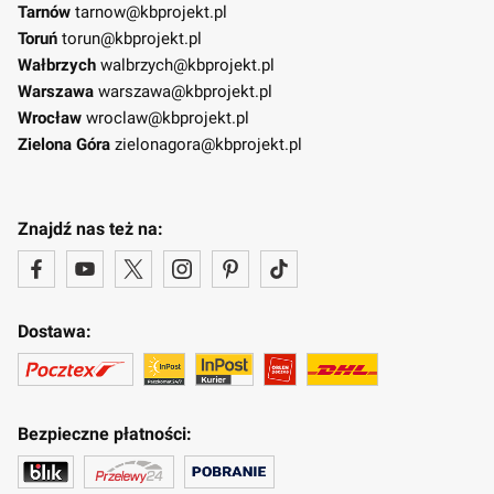
Tarnów
tarnow@kbprojekt.pl
Toruń
torun@kbprojekt.pl
Wałbrzych
walbrzych@kbprojekt.pl
Warszawa
warszawa@kbprojekt.pl
Wrocław
wroclaw@kbprojekt.pl
Zielona Góra
zielonagora@kbprojekt.pl
Znajdź nas też na:
Dostawa:
Bezpieczne płatności: