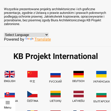
Wszystkie prezentowane projekty architektoniczne i ich graficzne
prezentacje, zgodnie z Ustawą o prawie autorskim i prawach pokrewnych
podlegają ochronie prawnej. Jakiekolwiek kopiowanie, opracowywanie i
przerabianie, bez pisemnej zgody Biura Architektonicznego KB Projekt
zabronione.
Powered by
Translate
KB Projekt International
ENGLISH
DEUTSCH
中文
РУССКИЙ
УКРАЇНСЬКА
SLOVENČINA
ČEŠTINA
LIETUVIŲ
LATVIEŠU
БЪЛГАРСКИ
Menu