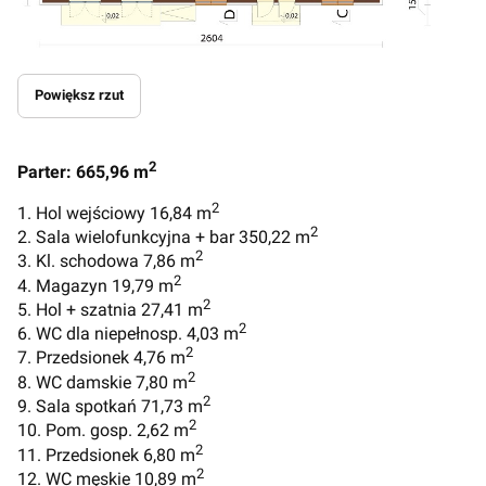
Powiększ rzut
2
Parter: 665,96 m
2
1. Hol wejściowy 16,84 m
2
2. Sala wielofunkcyjna + bar 350,22 m
2
3. Kl. schodowa 7,86 m
2
4. Magazyn 19,79 m
2
5. Hol + szatnia 27,41 m
2
6. WC dla niepełnosp. 4,03 m
2
7. Przedsionek 4,76 m
2
8. WC damskie 7,80 m
2
9. Sala spotkań 71,73 m
2
10. Pom. gosp. 2,62 m
2
11. Przedsionek 6,80 m
2
12. WC męskie 10,89 m