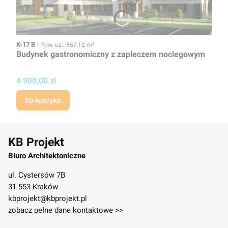
Kod
Powierzchnia użytkowa
K-17 B
Pow. uż.: 867,12 m²
Budynek gastronomiczny z zapleczem noclegowym
Cena projektu
4 900,00 zł
Do koszyka
KB Projekt
Biuro Architektoniczne
ul. Cystersów 7B
31-553 Kraków
kbprojekt@kbprojekt.pl
zobacz pełne dane kontaktowe >>