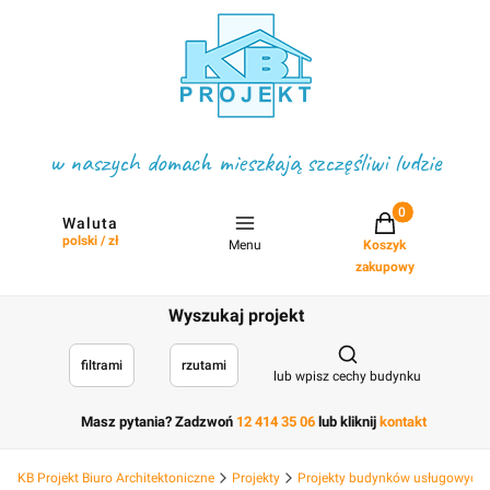
w naszych domach mieszkają szczęśliwi ludzie
Projekty w koszyku
Waluta
polski / zł
Menu
Koszyk
zakupowy
Wyszukaj projekt
Otwórz wyszukiwark
filtrami
rzutami
lub wpisz cechy budynku
Masz pytania? Zadzwoń
12 414 35 06
lub kliknij
kontakt
KB Projekt Biuro Architektoniczne
Projekty
Projekty budynków usługowych, 