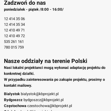
Zadzwoń do nas
poniedziałek - piątek /8:00 - 16:00/
12 414 35 06
12 414 35 34
12 410 49 71
12 410 49 72
535 261 161
780 015 759
Nasze oddziały na terenie Polski
Nasi lokalni projektanci mogą wykonać adaptację projektu do
konkretnej działki.
W przypadku zainteresowania po zakupie projektu, prosimy o
kontakt mailowy.
Białystok
bialystok@kbprojekt.pl
Bydgoszcz
bydgoszcz@kbprojekt.pl
Częstochowa
czestochowa@kbprojekt.pl