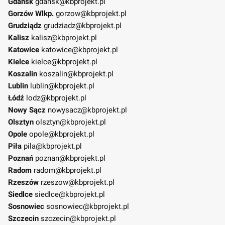
Gdańsk
gdansk@kbprojekt.pl
Gorzów Wlkp.
gorzow@kbprojekt.pl
Grudziądz
grudziadz@kbprojekt.pl
Kalisz
kalisz@kbprojekt.pl
Katowice
katowice@kbprojekt.pl
Kielce
kielce@kbprojekt.pl
Koszalin
koszalin@kbprojekt.pl
Lublin
lublin@kbprojekt.pl
Łódź
lodz@kbprojekt.pl
Nowy Sącz
nowysacz@kbprojekt.pl
Olsztyn
olsztyn@kbprojekt.pl
Opole
opole@kbprojekt.pl
Piła
pila@kbprojekt.pl
Poznań
poznan@kbprojekt.pl
Radom
radom@kbprojekt.pl
Rzeszów
rzeszow@kbprojekt.pl
Siedlce
siedlce@kbprojekt.pl
Sosnowiec
sosnowiec@kbprojekt.pl
Szczecin
szczecin@kbprojekt.pl