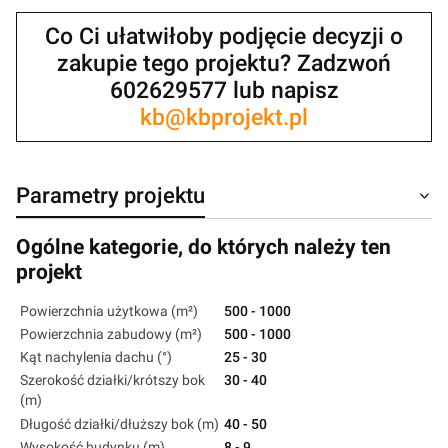
Co Ci ułatwiłoby podjęcie decyzji o
zakupie tego projektu? Zadzwoń
602629577 lub napisz
kb@kbprojekt.pl
Parametry projektu
Ogólne kategorie, do których należy ten
projekt
Powierzchnia użytkowa (m²)
500 - 1000
Powierzchnia zabudowy (m²)
500 - 1000
Kąt nachylenia dachu (°)
25 - 30
Szerokość działki/krótszy bok
30 - 40
(m)
Długość działki/dłuższy bok (m)
40 - 50
Wysokość budynku (m)
8 - 9