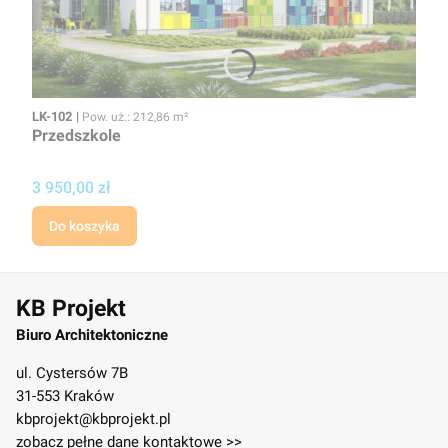
Kod
Powierzchnia użytkowa
LK-102
Pow. uż.: 212,86 m²
Przedszkole
Cena projektu
3 950,00 zł
Do koszyka
KB Projekt
Biuro Architektoniczne
ul. Cystersów 7B
31-553 Kraków
kbprojekt@kbprojekt.pl
zobacz pełne dane kontaktowe >>