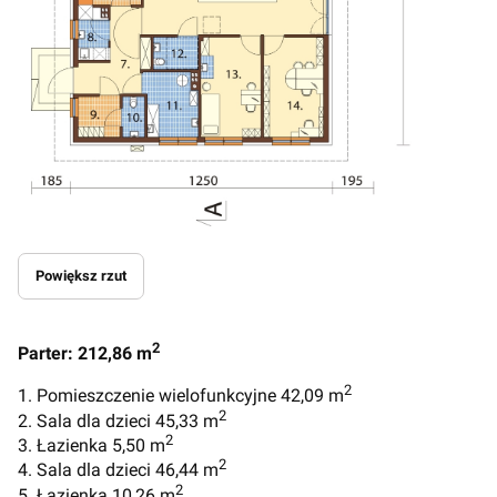
Powiększ rzut
2
Parter: 212,86 m
2
1. Pomieszczenie wielofunkcyjne 42,09 m
2
2. Sala dla dzieci 45,33 m
2
3. Łazienka 5,50 m
2
4. Sala dla dzieci 46,44 m
2
5. Łazienka 10,26 m