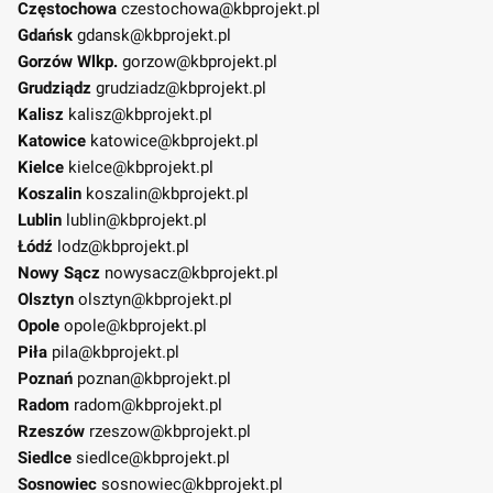
Częstochowa
czestochowa@kbprojekt.pl
Gdańsk
gdansk@kbprojekt.pl
Gorzów Wlkp.
gorzow@kbprojekt.pl
Grudziądz
grudziadz@kbprojekt.pl
Kalisz
kalisz@kbprojekt.pl
Katowice
katowice@kbprojekt.pl
Kielce
kielce@kbprojekt.pl
Koszalin
koszalin@kbprojekt.pl
Lublin
lublin@kbprojekt.pl
Łódź
lodz@kbprojekt.pl
Nowy Sącz
nowysacz@kbprojekt.pl
Olsztyn
olsztyn@kbprojekt.pl
Opole
opole@kbprojekt.pl
Piła
pila@kbprojekt.pl
Poznań
poznan@kbprojekt.pl
Radom
radom@kbprojekt.pl
Rzeszów
rzeszow@kbprojekt.pl
Siedlce
siedlce@kbprojekt.pl
Sosnowiec
sosnowiec@kbprojekt.pl