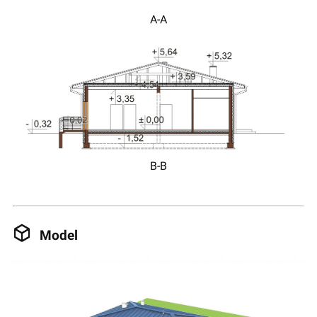
A-A
B-B
Model