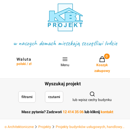
w naszych domach mieszkają szczęśliwi ludzie
Projekty w koszyku
Waluta
polski / zł
Menu
Koszyk
zakupowy
Wyszukaj projekt
Otwórz wyszukiwark
filtrami
rzutami
lub wpisz cechy budynku
Masz pytania? Zadzwoń
12 414 35 06
lub kliknij
kontakt
Biuro Architektoniczne
Projekty
Projekty budynków usługowych, handlowych hotelowych, deweloperskich i hal