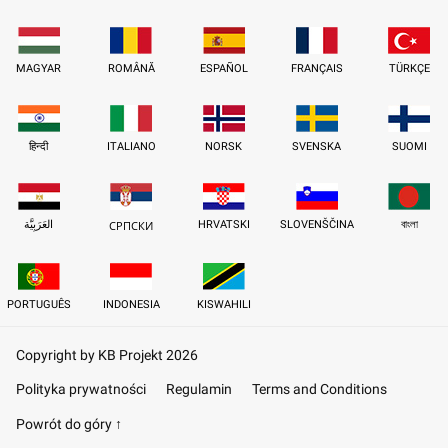
MAGYAR
ROMÂNĂ
ESPAÑOL
FRANÇAIS
TÜRKÇE
हिन्दी
ITALIANO
NORSK
SVENSKA
SUOMI
العَرَبِيَّة
HRVATSKI
SLOVENŠČINA
বাংলা
СРПСКИ
PORTUGUÊS
INDONESIA
KISWAHILI
Copyright by KB Projekt 2026
Polityka prywatności
Regulamin
Terms and Conditions
Powrót do góry ↑