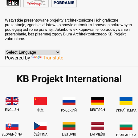
Wszystkie prezentowane projekty architektoniczne i ich graficzne
prezentacje, zgodnie z Ustawą o prawie autorskim i prawach pokrewnych
podlegają ochronie prawnej. Jakiekolwiek kopiowanie, opracowywanie i
przerabianie, bez pisemnej zgody Biura Architektonicznego KB Projekt
zabronione.
Powered by
Translate
KB Projekt International
ENGLISH
DEUTSCH
中文
РУССКИЙ
УКРАЇНСЬКА
SLOVENČINA
ČEŠTINA
LIETUVIŲ
LATVIEŠU
БЪЛГАРСКИ