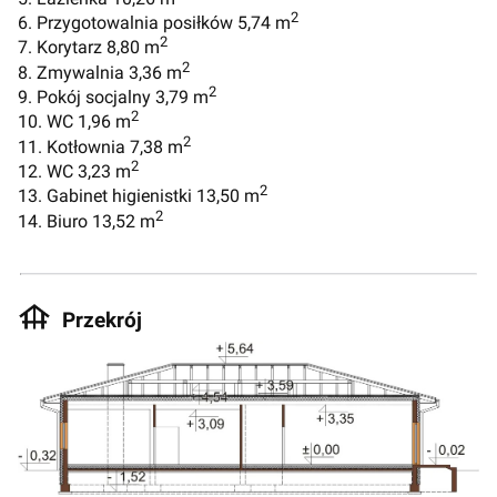
2
6. Przygotowalnia posiłków 5,74 m
2
7. Korytarz 8,80 m
2
8. Zmywalnia 3,36 m
2
9. Pokój socjalny 3,79 m
2
10. WC 1,96 m
2
11. Kotłownia 7,38 m
2
12. WC 3,23 m
2
13. Gabinet higienistki 13,50 m
2
14. Biuro 13,52 m
Przekrój