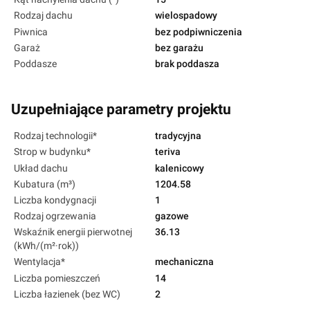
Rodzaj dachu
wielospadowy
Piwnica
bez podpiwniczenia
Garaż
bez garażu
Poddasze
brak poddasza
Uzupełniające parametry projektu
Rodzaj technologii*
tradycyjna
Strop w budynku*
teriva
Układ dachu
kalenicowy
Kubatura (m³)
1204.58
Liczba kondygnacji
1
Rodzaj ogrzewania
gazowe
Wskaźnik energii pierwotnej
36.13
(kWh/(m²·rok))
Wentylacja*
mechaniczna
Liczba pomieszczeń
14
Liczba łazienek (bez WC)
2