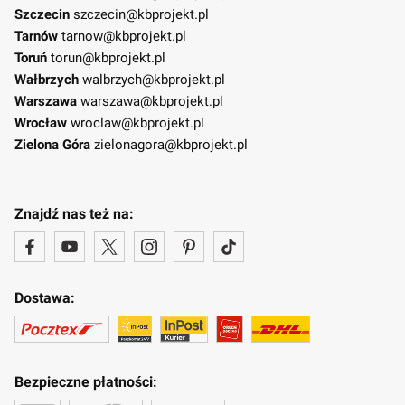
Szczecin
szczecin@kbprojekt.pl
Tarnów
tarnow@kbprojekt.pl
Toruń
torun@kbprojekt.pl
Wałbrzych
walbrzych@kbprojekt.pl
Warszawa
warszawa@kbprojekt.pl
Wrocław
wroclaw@kbprojekt.pl
Zielona Góra
zielonagora@kbprojekt.pl
Znajdź nas też na:
Dostawa:
Bezpieczne płatności: