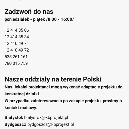
Zadzwoń do nas
poniedziałek - piątek /8:00 - 16:00/
12 414 35 06
12 414 35 34
12 410 49 71
12 410 49 72
535 261 161
780 015 759
Nasze oddziały na terenie Polski
Nasi lokalni projektanci mogą wykonać adaptację projektu do
konkretnej działki.
W przypadku zainteresowania po zakupie projektu, prosimy o
kontakt mailowy.
Białystok
bialystok@kbprojekt.pl
Bydgoszcz
bydgoszcz@kbprojekt.pl