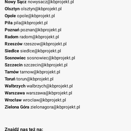
Nowy Sącz
nowysacz@kbprojekt.pl
Olsztyn
olsztyn@kbprojekt.pl
Opole
opole@kbprojekt.pl
Piła
pila@kbprojekt.pl
Poznań
poznan@kbprojekt.pl
Radom
radom@kbprojekt.pl
Rzeszów
rzeszow@kbprojekt.pl
Siedlce
siedlce@kbprojekt.pl
Sosnowiec
sosnowiec@kbprojekt.pl
Szczecin
szczecin@kbprojekt.pl
Tarnów
tarnow@kbprojekt.pl
Toruń
torun@kbprojekt.pl
Wałbrzych
walbrzych@kbprojekt.pl
Warszawa
warszawa@kbprojekt.pl
Wrocław
wroclaw@kbprojekt.pl
Zielona Góra
zielonagora@kbprojekt.pl
Znajdź nas też na: