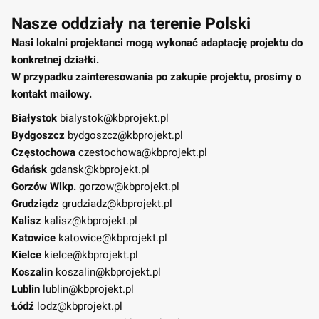
Nasze oddziały na terenie Polski
Nasi lokalni projektanci mogą wykonać adaptację projektu do
konkretnej działki.
W przypadku zainteresowania po zakupie projektu, prosimy o
kontakt mailowy.
Białystok
bialystok@kbprojekt.pl
Bydgoszcz
bydgoszcz@kbprojekt.pl
Częstochowa
czestochowa@kbprojekt.pl
Gdańsk
gdansk@kbprojekt.pl
Gorzów Wlkp.
gorzow@kbprojekt.pl
Grudziądz
grudziadz@kbprojekt.pl
Kalisz
kalisz@kbprojekt.pl
Katowice
katowice@kbprojekt.pl
Kielce
kielce@kbprojekt.pl
Koszalin
koszalin@kbprojekt.pl
Lublin
lublin@kbprojekt.pl
Łódź
lodz@kbprojekt.pl