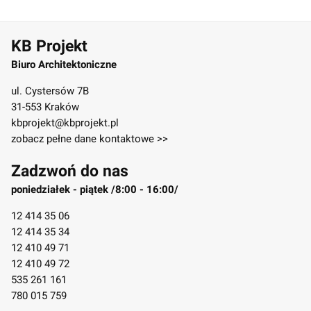
KB Projekt
Biuro Architektoniczne
ul. Cystersów 7B
31-553 Kraków
kbprojekt@kbprojekt.pl
zobacz pełne dane kontaktowe >>
Zadzwoń do nas
poniedziałek - piątek /8:00 - 16:00/
12 414 35 06
12 414 35 34
12 410 49 71
12 410 49 72
535 261 161
780 015 759