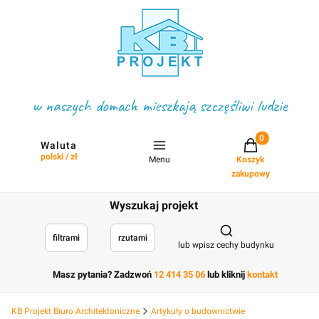
w naszych domach mieszkają szczęśliwi ludzie
Projekty w koszyku
Waluta
polski / zł
Menu
Koszyk
zakupowy
Wyszukaj projekt
Otwórz wyszukiwark
filtrami
rzutami
lub wpisz cechy budynku
Masz pytania? Zadzwoń
12 414 35 06
lub kliknij
kontakt
KB Projekt Biuro Architektoniczne
Artykuły o budownictwie