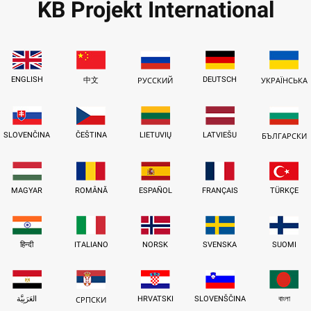
KB Projekt International
ENGLISH
DEUTSCH
中文
РУССКИЙ
УКРАЇНСЬКА
SLOVENČINA
ČEŠTINA
LIETUVIŲ
LATVIEŠU
БЪЛГАРСКИ
MAGYAR
ROMÂNĂ
ESPAÑOL
FRANÇAIS
TÜRKÇE
हिन्दी
ITALIANO
NORSK
SVENSKA
SUOMI
العَرَبِيَّة
HRVATSKI
SLOVENŠČINA
বাংলা
СРПСКИ