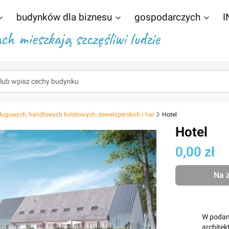
budynków dla biznesu
gospodarczych
I
h mieszkają szczęśliwi ludzie
ługowych, handlowych hotelowych, deweloperskich i hal
Hotel
Hotel
Cena
0,00 zł
Na 
W podane
archite