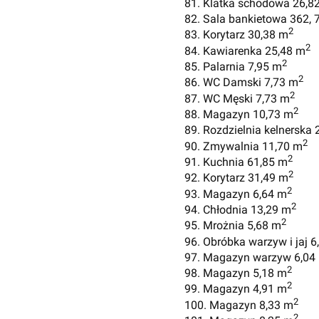
81. Klatka schodowa 26,8
82. Sala bankietowa 362, 
2
83. Korytarz 30,38 m
2
84. Kawiarenka 25,48 m
2
85. Palarnia 7,95 m
2
86. WC Damski 7,73 m
2
87. WC Męski 7,73 m
2
88. Magazyn 10,73 m
89. Rozdzielnia kelnerska
2
90. Zmywalnia 11,70 m
2
91. Kuchnia 61,85 m
2
92. Korytarz 31,49 m
2
93. Magazyn 6,64 m
2
94. Chłodnia 13,29 m
2
95. Mrożnia 5,68 m
96. Obróbka warzyw i jaj 6
97. Magazyn warzyw 6,04
2
98. Magazyn 5,18 m
2
99. Magazyn 4,91 m
2
100. Magazyn 8,33 m
2