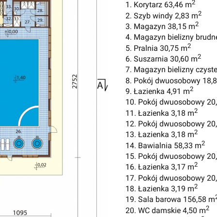
2
1. Korytarz 63,46 m
2
2. Szyb windy 2,83 m
2
3. Magazyn 38,15 m
4. Magazyn bielizny brudn
2
5. Pralnia 30,75 m
2
6. Suszarnia 30,60 m
7. Magazyn bielizny czyste
8. Pokój dwuosobowy 18,
2
9. Łazienka 4,91 m
10. Pokój dwuosobowy 20
2
11. Łazienka 3,18 m
12. Pokój dwuosobowy 20
2
13. Łazienka 3,18 m
2
14. Bawialnia 58,33 m
15. Pokój dwuosobowy 20
2
16. Łazienka 3,17 m
17. Pokój dwuosobowy 20
2
18. Łazienka 3,19 m
19. Sala barowa 156,58 m
2
20. WC damskie 4,50 m