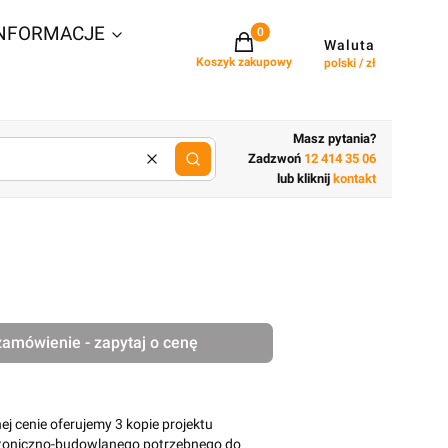
NFORMACJE
Projekty w koszyku: 0. Zobacz szcz
Waluta
Koszyk zakupowy
polski / zł
Masz pytania?
Zadzwoń
12 414 35 06
Wyczyść
lub wpisz cechy budynku
lub kliknij
kontakt
zamówienie - zapytaj o cenę
j cenie oferujemy 3 kopie projektu
ktoniczno-budowlanego potrzebnego do