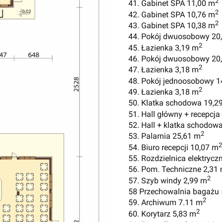
2
41. Gabinet SPA 11,00 m
2
42. Gabinet SPA 10,76 m
2
43. Gabinet SPA 10,38 m
44. Pokój dwuosobowy 20
2
45. Łazienka 3,19 m
46. Pokój dwuosobowy 20
2
47. Łazienka 3,18 m
48. Pokój jednoosobowy 1
2
49. Łazienka 3,18 m
50. Klatka schodowa 19,2
51. Hall główny + recepcj
52. Hall + klatka schodow
2
53. Palarnia 25,61 m
2
54. Biuro recepcji 10,07 m
55. Rozdzielnica elektrycz
56. Pom. Techniczne 2,31
2
57. Szyb windy 2,99 m
58 Przechowalnia bagażu 
2
59. Archiwum 7.11 m
2
60. Korytarz 5,83 m