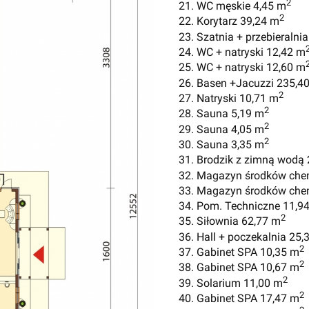
2
21. WC męskie 4,45 m
2
22. Korytarz 39,24 m
23. Szatnia + przebieralni
24. WC + natryski 12,42 m
25. WC + natryski 12,60 m
26. Basen +Jacuzzi 235,4
2
27. Natryski 10,71 m
2
28. Sauna 5,19 m
2
29. Sauna 4,05 m
2
30. Sauna 3,35 m
31. Brodzik z zimną wodą 
32. Magazyn środków che
33. Magazyn środków che
34. Pom. Techniczne 11,9
2
35. Siłownia 62,77 m
36. Hall + poczekalnia 25,
2
37. Gabinet SPA 10,35 m
2
38. Gabinet SPA 10,67 m
2
39. Solarium 11,00 m
2
40. Gabinet SPA 17,47 m