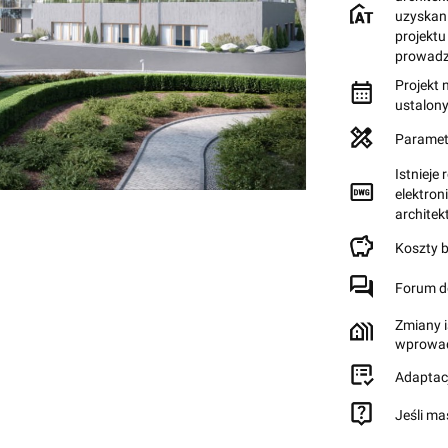
uzyskan
projektu
prowadz
Projekt 
ustalon
Paramet
Istnieje
elektron
archite
Koszty 
Forum d
Zmiany i
wprowad
Adaptac
Jeśli ma