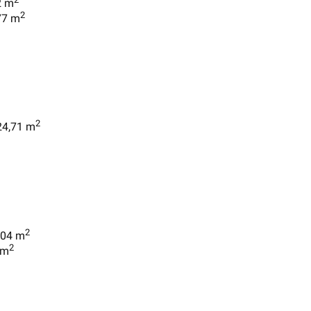
2 m
2
77 m
2
 24,71 m
2
,04 m
2
 m