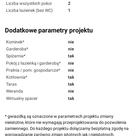
Liczba wszystkich pokoi
2
Liczba łazienek (bez WC)
1
Dodatkowe parametry projektu
Kominek*
nie
Garderoba*
nie
Spiżarnia*
tak
Pokój z łazienką i garderobą*
nie
Pralnia / pom. gospodarcze*
nie
Kotłownia*
tak
Taras
tak
Weranda
nie
Wirtualny spacer
tak
* gwiazdką są oznaczone w parametrach projektu zmiany
nieistotne, które nie wymagają przeprojektowania do pozwolenia
zamiennego. Do każdego projektu dołączamy bezpłatną zgodę na
wprowadzanie zarówno zmian istotnych jak i nieistotnych.