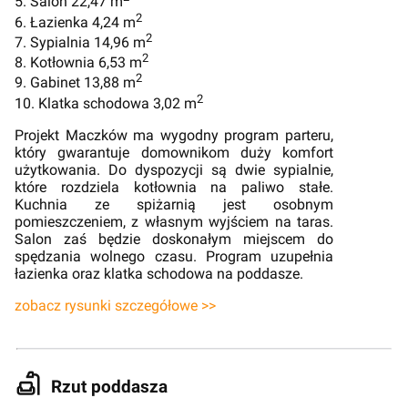
5. Salon 22,47 m
2
6. Łazienka 4,24 m
2
7. Sypialnia 14,96 m
2
8. Kotłownia 6,53 m
2
9. Gabinet 13,88 m
2
10. Klatka schodowa 3,02 m
Projekt Maczków ma wygodny program parteru,
który gwarantuje domownikom duży komfort
użytkowania. Do dyspozycji są dwie sypialnie,
które rozdziela kotłownia na paliwo stałe.
Kuchnia ze spiżarnią jest osobnym
pomieszczeniem, z własnym wyjściem na taras.
Salon zaś będzie doskonałym miejscem do
spędzania wolnego czasu. Program uzupełnia
łazienka oraz klatka schodowa na poddasze.
zobacz rysunki szczegółowe >>
Rzut poddasza