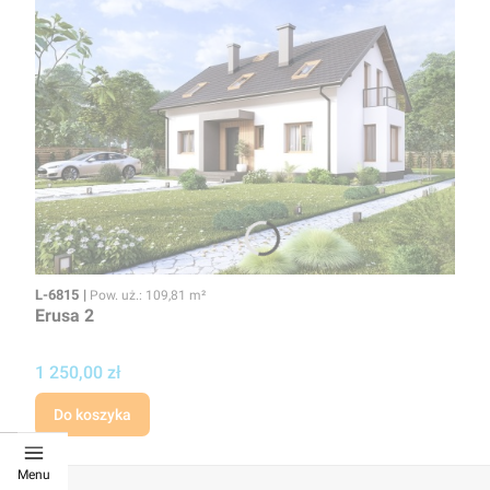
Kod
Powierzchnia użytkowa
L-6815
Pow. uż.: 109,81 m²
Erusa 2
Cena projektu
1 250,00 zł
Do koszyka
Menu