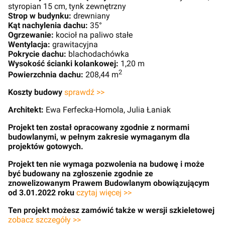
styropian 15 cm, tynk zewnętrzny
Strop w budynku:
drewniany
Kąt nachylenia dachu:
35°
Ogrzewanie:
kocioł na paliwo stałe
Wentylacja:
grawitacyjna
Pokrycie dachu:
blachodachówka
Wysokość ścianki kolankowej:
1,20 m
2
Powierzchnia dachu:
208,44 m
Koszty budowy
sprawdź >>
Architekt:
Ewa Ferfecka-Homola, Julia Łaniak
Projekt ten został opracowany zgodnie z normami
budowlanymi, w pełnym zakresie wymaganym dla
projektów gotowych.
Projekt ten nie wymaga pozwolenia na budowę i może
być budowany na zgłoszenie zgodnie ze
znowelizowanym Prawem Budowlanym obowiązującym
od 3.01.2022 roku
czytaj więcej >>
Ten projekt możesz zamówić także w wersji szkieletowej
zobacz szczegóły >>