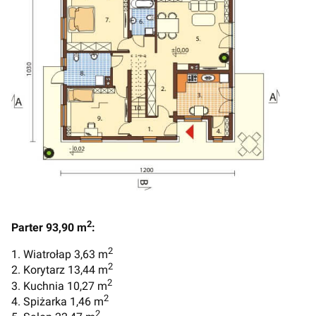
2
Parter 93,90 m
:
2
1. Wiatrołap 3,63 m
2
2. Korytarz 13,44 m
2
3. Kuchnia 10,27 m
2
4. Spiżarka 1,46 m
2