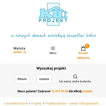
w naszych domach mieszkają szczęśliwi ludzie
Projekty w koszyku
Waluta
polski / zł
Menu
Koszyk
zakupowy
Wyszukaj projekt
Otwórz wyszukiwark
filtrami
rzutami
lub wpisz cechy budynku
Masz pytania? Zadzwoń
12 414 35 06
lub kliknij
kontakt
Biuro Architektoniczne
Projekty
Projekty domów – ponad 1500 gotowych projektów