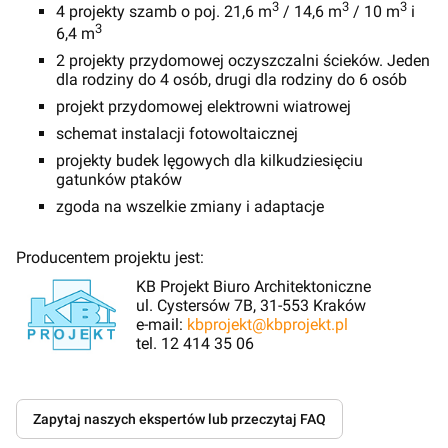
3
3
3
4 projekty szamb o poj. 21,6 m
/ 14,6 m
/ 10 m
i
3
6,4 m
2 projekty przydomowej oczyszczalni ścieków. Jeden
dla rodziny do 4 osób, drugi dla rodziny do 6 osób
projekt przydomowej elektrowni wiatrowej
schemat instalacji fotowoltaicznej
projekty budek lęgowych dla kilkudziesięciu
gatunków ptaków
zgoda na wszelkie zmiany i adaptacje
Producentem projektu jest:
KB Projekt Biuro Architektoniczne
ul. Cystersów 7B, 31-553 Kraków
e-mail:
kbprojekt@kbprojekt.pl
tel. 12 414 35 06
Zapytaj naszych ekspertów lub przeczytaj FAQ