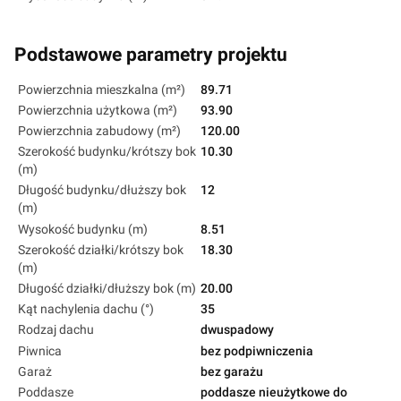
Podstawowe parametry projektu
Powierzchnia mieszkalna (m²)
89.71
Powierzchnia użytkowa (m²)
93.90
Powierzchnia zabudowy (m²)
120.00
Szerokość budynku/krótszy bok
10.30
(m)
Długość budynku/dłuższy bok
12
(m)
Wysokość budynku (m)
8.51
Szerokość działki/krótszy bok
18.30
(m)
Długość działki/dłuższy bok (m)
20.00
Kąt nachylenia dachu (°)
35
Rodzaj dachu
dwuspadowy
Piwnica
bez podpiwniczenia
Garaż
bez garażu
Poddasze
poddasze nieużytkowe do