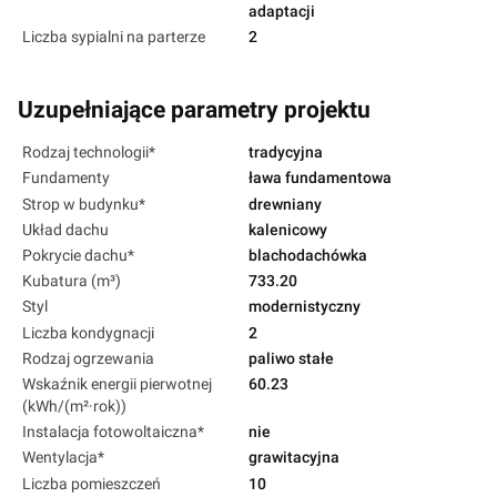
adaptacji
Liczba sypialni na parterze
2
Uzupełniające parametry projektu
Rodzaj technologii*
tradycyjna
Fundamenty
ława fundamentowa
Strop w budynku*
drewniany
Układ dachu
kalenicowy
Pokrycie dachu*
blachodachówka
Kubatura (m³)
733.20
Styl
modernistyczny
Liczba kondygnacji
2
Rodzaj ogrzewania
paliwo stałe
Wskaźnik energii pierwotnej
60.23
(kWh/(m²·rok))
Instalacja fotowoltaiczna*
nie
Wentylacja*
grawitacyjna
Liczba pomieszczeń
10