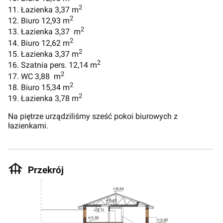
2
11. Łazienka 3,37 m
2
12. Biuro 12,93 m
2
13. Łazienka 3,37 m
2
14. Biuro 12,62 m
2
15. Łazienka 3,37 m
2
16. Szatnia pers. 12,14 m
2
17. WC 3,88 m
2
18. Biuro 15,34 m
2
19. Łazienka 3,78 m
Na piętrze urządziliśmy sześć pokoi biurowych z
łazienkami.
Przekrój