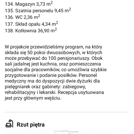
2
134. Magazyn 3,73 m
2
135. Szatnia personelu 9,45 m
2
136. WC 2,36 m
2
137. Skład opału 4,34 m
2
138. Kotłownia 36,90 m
W projekcie przewidzieliśmy program, na który
składa się 50 pokoi dwuosobowych, w których
może przebywać do 100 pensjonariuszy. Obok
sali jadalnej jest kuchnia, oraz pomieszczenia
socjalne dla pracowników, co umożliwia szybkie
przygotowanie i podanie posiłków. Personel
medyczny ma do dyspozycji dwie dyżurki dla
pielęgniarek oraz gabinety: zabiegowy,
rehabilitacyjny i lekarski. Recepcja usytuowana
jest przy głównym wejściu.
Rzut piętra