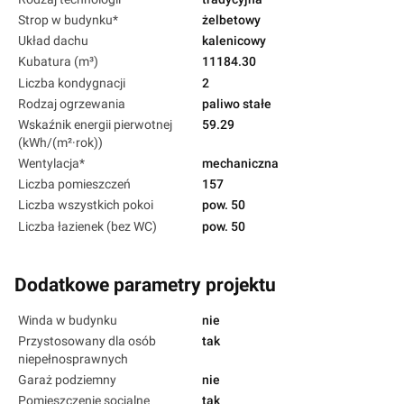
Strop w budynku*
żelbetowy
Układ dachu
kalenicowy
Kubatura (m³)
11184.30
Liczba kondygnacji
2
Rodzaj ogrzewania
paliwo stałe
Wskaźnik energii pierwotnej
59.29
(kWh/(m²·rok))
Wentylacja*
mechaniczna
Liczba pomieszczeń
157
Liczba wszystkich pokoi
pow. 50
Liczba łazienek (bez WC)
pow. 50
Dodatkowe parametry projektu
Winda w budynku
nie
Przystosowany dla osób
tak
niepełnosprawnych
Garaż podziemny
nie
Pomieszczenie socjalne
tak