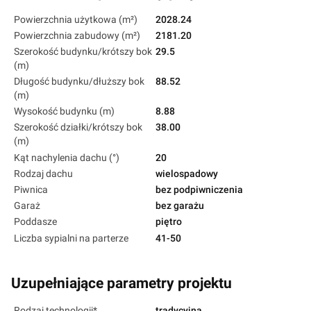
Powierzchnia użytkowa (m²)
2028.24
Powierzchnia zabudowy (m²)
2181.20
Szerokość budynku/krótszy bok
29.5
(m)
Długość budynku/dłuższy bok
88.52
(m)
Wysokość budynku (m)
8.88
Szerokość działki/krótszy bok
38.00
(m)
Kąt nachylenia dachu (°)
20
Rodzaj dachu
wielospadowy
Piwnica
bez podpiwniczenia
Garaż
bez garażu
Poddasze
piętro
Liczba sypialni na parterze
41-50
Uzupełniające parametry projektu
Rodzaj technologii*
tradycyjna