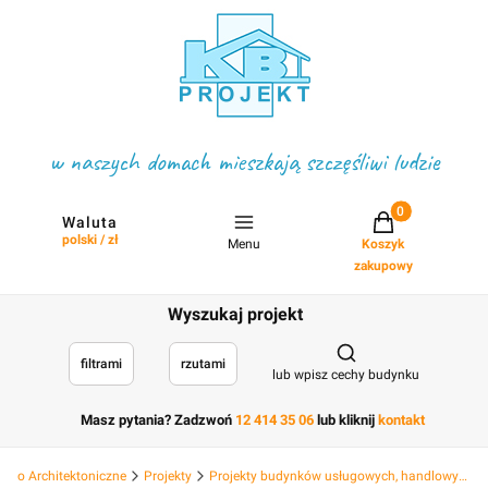
w naszych domach mieszkają szczęśliwi ludzie
Projekty w koszyku
Waluta
polski / zł
Menu
Koszyk
zakupowy
Wyszukaj projekt
Otwórz wyszukiwark
filtrami
rzutami
lub wpisz cechy budynku
Masz pytania? Zadzwoń
12 414 35 06
lub kliknij
kontakt
Biuro Architektoniczne
Projekty
Projekty budynków usługowych, handlowych hotelowych, deweloperskich i hal