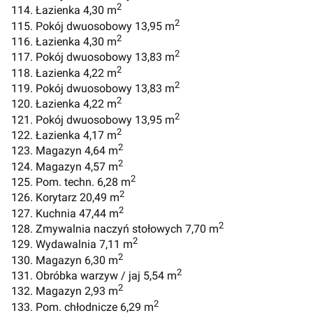
2
114. Łazienka 4,30 m
2
115. Pokój dwuosobowy 13,95 m
2
116. Łazienka 4,30 m
2
117. Pokój dwuosobowy 13,83 m
2
118. Łazienka 4,22 m
2
119. Pokój dwuosobowy 13,83 m
2
120. Łazienka 4,22 m
2
121. Pokój dwuosobowy 13,95 m
2
122. Łazienka 4,17 m
2
123. Magazyn 4,64 m
2
124. Magazyn 4,57 m
2
125. Pom. techn. 6,28 m
2
126. Korytarz 20,49 m
2
127. Kuchnia 47,44 m
2
128. Zmywalnia naczyń stołowych 7,70 m
2
129. Wydawalnia 7,11 m
2
130. Magazyn 6,30 m
2
131. Obróbka warzyw / jaj 5,54 m
2
132. Magazyn 2,93 m
2
133. Pom. chłodnicze 6,29 m