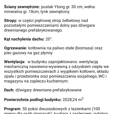
Ściany zewnętrzne:
pustak Ytong gr. 30 cm, wełna
mineralna gr. 18cm, tynk zewnętrzny.
Stropy:
w części piętrowej strop żelbetowy nad
pozostałymi pomieszczeniami dolny pas dźwigara
drewnianego prefabrykowanego.
Kąt nachylenia dachu:
20°.
Ogrzewanie:
kotłownia na paliwo stałe (biomasa) oraz
piec gazowy na gaz płynny
Wentylacja:
w budynku zaprojektowano: wentylację
mechaniczną nawiewno-wywiewną z odzyskiem ciepła we
wszystkich pomieszczeniach z wyjątkiem kotłowni, składu
opału i przedsionka oraz pomieszczenia socjalnego, WC i
magazynu na zapleczu kuchennym.
Dach:
dźwigary drewniane prefabrykowane
2
Powierzchnia podłogi budynku:
2028,24 m
Program:
50 pokoi dwuosobowych z łazienkami (100
miejsc dla osób starszych), kuchnia z zapleczem, jadalnia,