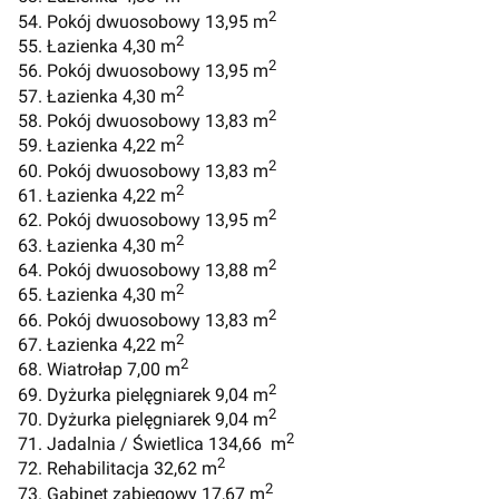
2
54. Pokój dwuosobowy 13,95 m
2
55. Łazienka 4,30 m
2
56. Pokój dwuosobowy 13,95 m
2
57. Łazienka 4,30 m
2
58. Pokój dwuosobowy 13,83 m
2
59. Łazienka 4,22 m
2
60. Pokój dwuosobowy 13,83 m
2
61. Łazienka 4,22 m
2
62. Pokój dwuosobowy 13,95 m
2
63. Łazienka 4,30 m
2
64. Pokój dwuosobowy 13,88 m
2
65. Łazienka 4,30 m
2
66. Pokój dwuosobowy 13,83 m
2
67. Łazienka 4,22 m
2
68. Wiatrołap 7,00 m
2
69. Dyżurka pielęgniarek 9,04 m
2
70. Dyżurka pielęgniarek 9,04 m
2
71. Jadalnia / Świetlica 134,66 m
2
72. Rehabilitacja 32,62 m
2
73. Gabinet zabiegowy 17,67 m