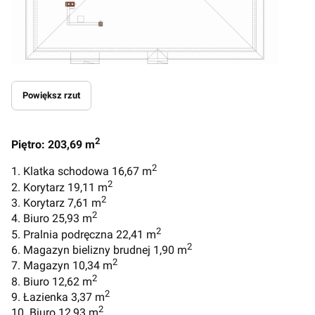
Powiększ rzut
2
Piętro: 203,69 m
2
1. Klatka schodowa 16,67 m
2
2. Korytarz 19,11 m
2
3. Korytarz 7,61 m
2
4. Biuro 25,93 m
2
5. Pralnia podręczna 22,41 m
2
6. Magazyn bielizny brudnej 1,90 m
2
7. Magazyn 10,34 m
2
8. Biuro 12,62 m
2
9. Łazienka 3,37 m
2
10. Biuro 12,93 m