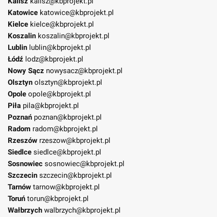
Kalisz
kalisz@kbprojekt.pl
Katowice
katowice@kbprojekt.pl
Kielce
kielce@kbprojekt.pl
Koszalin
koszalin@kbprojekt.pl
Lublin
lublin@kbprojekt.pl
Łódź
lodz@kbprojekt.pl
Nowy Sącz
nowysacz@kbprojekt.pl
Olsztyn
olsztyn@kbprojekt.pl
Opole
opole@kbprojekt.pl
Piła
pila@kbprojekt.pl
Poznań
poznan@kbprojekt.pl
Radom
radom@kbprojekt.pl
Rzeszów
rzeszow@kbprojekt.pl
Siedlce
siedlce@kbprojekt.pl
Sosnowiec
sosnowiec@kbprojekt.pl
Szczecin
szczecin@kbprojekt.pl
Tarnów
tarnow@kbprojekt.pl
Toruń
torun@kbprojekt.pl
Wałbrzych
walbrzych@kbprojekt.pl