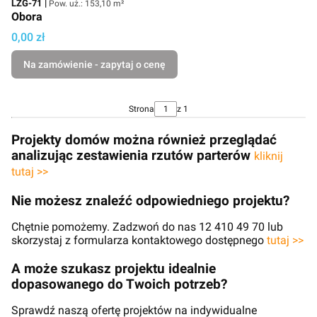
Kod
LZG-71
Pow. uż.: 153,10 m²
Obora
Cena
0,00 zł
Na zamówienie - zapytaj o cenę
Strona
z 1
Projekty domów można również przeglądać
analizując zestawienia rzutów parterów
kliknij
tutaj >>
Nie możesz znaleźć odpowiedniego projektu?
Chętnie pomożemy. Zadzwoń do nas 12 410 49 70 lub
skorzystaj z formularza kontaktowego dostępnego
tutaj >>
A może szukasz projektu idealnie
dopasowanego do Twoich potrzeb?
Sprawdź naszą ofertę projektów na indywidualne