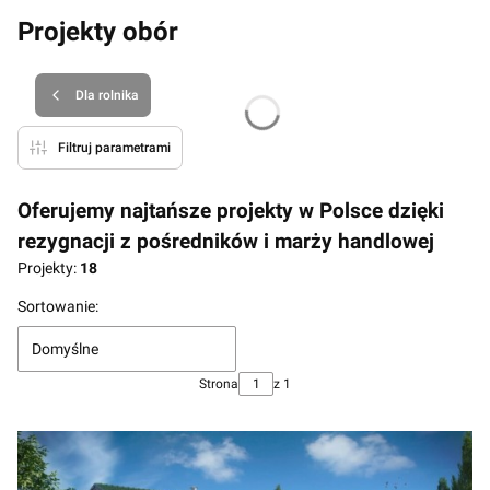
Projekty obór
Dla rolnika
Filtruj parametrami
Oferujemy najtańsze projekty w Polsce dzięki
rezygnacji z pośredników i marży handlowej
Projekty:
18
Lista produktów
Sortowanie:
Domyślne
Strona
z 1