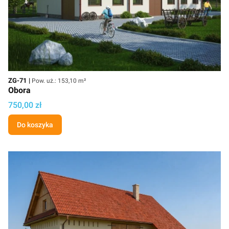
Kod
Powierzchnia użytkowa
ZG-71
Pow. uż.: 153,10 m²
Obora
Cena projektu
750,00 zł
Do koszyka