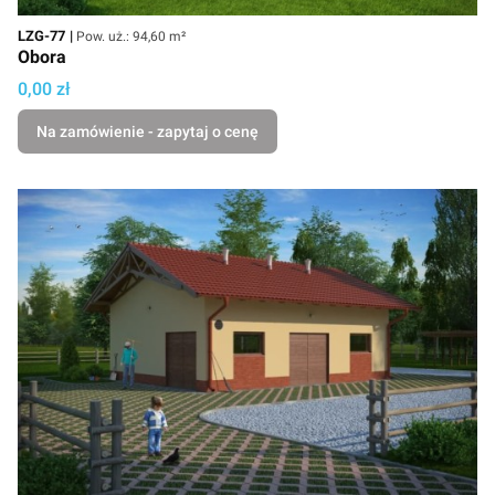
Kod
Powierzchnia użytkowa
LZG-77
Pow. uż.: 94,60 m²
Obora
Cena
0,00 zł
Na zamówienie - zapytaj o cenę