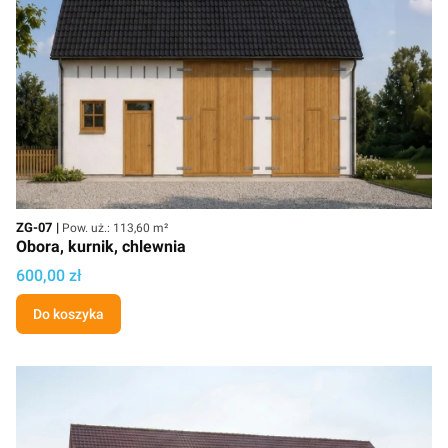
Kod
Powierzchnia użytkowa
ZG-07
Pow. uż.: 113,60 m²
Obora, kurnik, chlewnia
Cena projektu
600,00 zł
Do koszyka