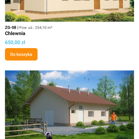
Kod
Powierzchnia użytkowa
ZG-08
Pow. uż.: 254,10 m²
Chlewnia
Cena projektu
650,00 zł
Do koszyka