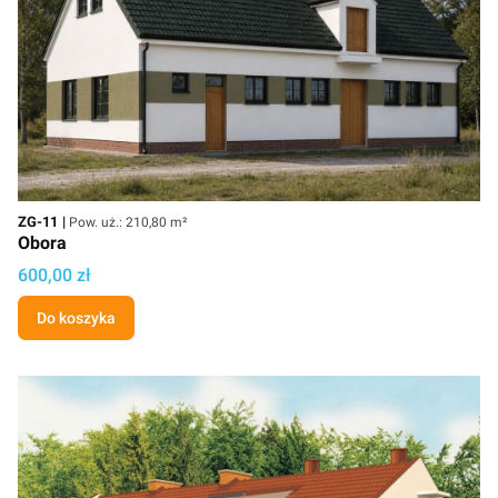
Kod
Powierzchnia użytkowa
ZG-11
Pow. uż.: 210,80 m²
Obora
Cena projektu
600,00 zł
Do koszyka