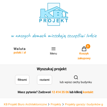
w naszych domach mieszkają szczęśliwi ludzie
Projekty w koszyku
Waluta
polski / zł
Menu
Koszyk
zakupowy
Wyszukaj projekt
Otwórz wyszukiwark
filtrami
rzutami
lub wpisz cechy budynku
Masz pytania? Zadzwoń
12 414 35 06
lub kliknij
kontakt
KB Projekt Biuro Architektoniczne
Projekty
Projekty garaży i budynków go