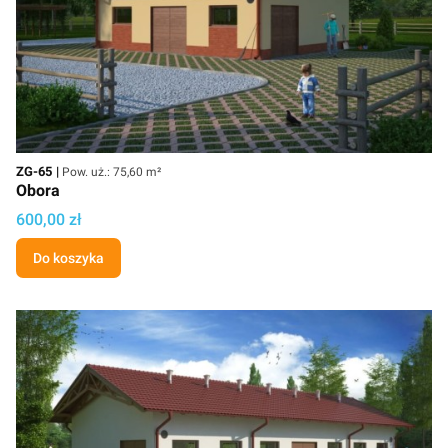
Kod
Powierzchnia użytkowa
ZG-65
Pow. uż.: 75,60 m²
Obora
Cena projektu
600,00 zł
Do koszyka