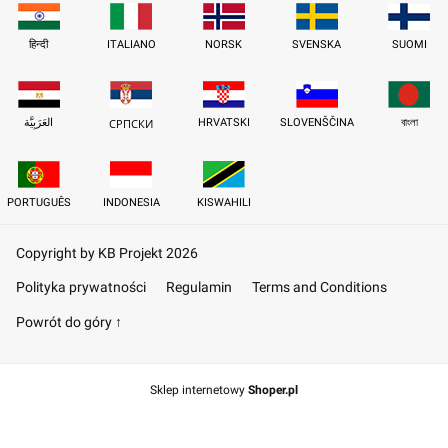
हिन्दी
ITALIANO
NORSK
SVENSKA
SUOMI
العَرَبِيَّة
HRVATSKI
SLOVENŠČINA
বাংলা
СРПСКИ
PORTUGUÊS
INDONESIA
KISWAHILI
Copyright by KB Projekt 2026
Polityka prywatności
Regulamin
Terms and Conditions
Powrót do góry ↑
Sklep internetowy
Shoper.pl