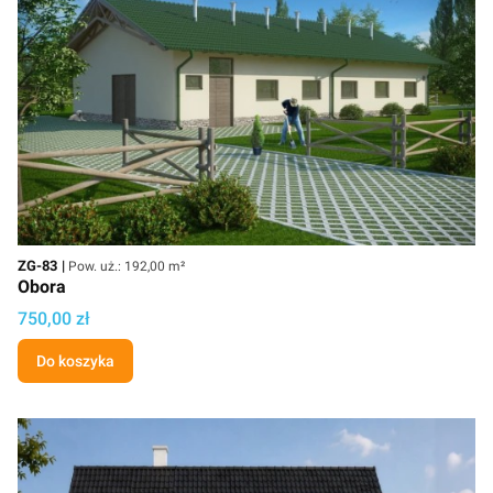
Kod
Powierzchnia użytkowa
ZG-83
Pow. uż.: 192,00 m²
Obora
Cena projektu
750,00 zł
Do koszyka