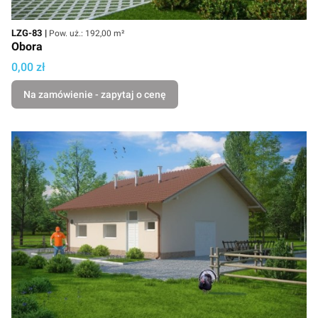
Kod
Powierzchnia użytkowa
LZG-83
Pow. uż.: 192,00 m²
Obora
Cena
0,00 zł
Na zamówienie - zapytaj o cenę