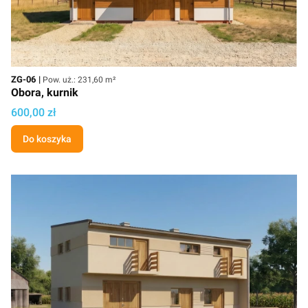
Kod
Powierzchnia użytkowa
ZG-06
Pow. uż.: 231,60 m²
Obora, kurnik
Cena projektu
600,00 zł
Do koszyka