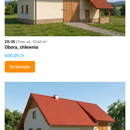
Kod
Powierzchnia użytkowa
ZG-05
Pow. uż.: 92,60 m²
Obora, chlewnia
Cena projektu
600,00 zł
Do koszyka