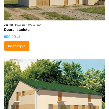
Kod
Powierzchnia użytkowa
ZG-10
Pow. uż.: 122,40 m²
Obora, stodoła
Cena projektu
600,00 zł
Do koszyka