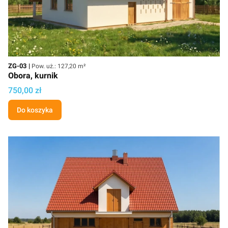
Kod
Powierzchnia użytkowa
ZG-03
Pow. uż.: 127,20 m²
Obora, kurnik
Cena projektu
750,00 zł
Do koszyka