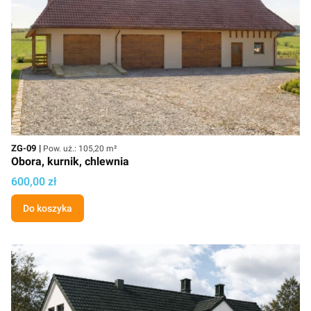
Kod
Powierzchnia użytkowa
ZG-09
Pow. uż.: 105,20 m²
Obora, kurnik, chlewnia
Cena projektu
600,00 zł
Do koszyka