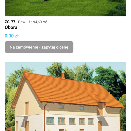
Kod
Powierzchnia użytkowa
ZG-77
Pow. uż.: 94,60 m²
Obora
Cena
0,00 zł
Na zamówienie - zapytaj o cenę