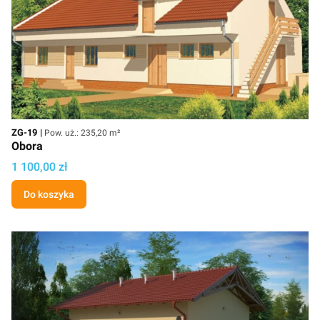
Kod
Powierzchnia użytkowa
ZG-19
Pow. uż.: 235,20 m²
Obora
Cena projektu
1 100,00 zł
Do koszyka