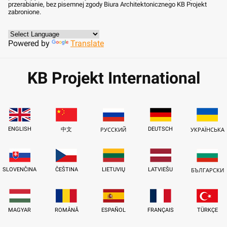
przerabianie, bez pisemnej zgody Biura Architektonicznego KB Projekt
zabronione.
Powered by
Translate
KB Projekt International
ENGLISH
DEUTSCH
中文
РУССКИЙ
УКРАЇНСЬКА
SLOVENČINA
ČEŠTINA
LIETUVIŲ
LATVIEŠU
БЪЛГАРСКИ
MAGYAR
ROMÂNĂ
ESPAÑOL
FRANÇAIS
TÜRKÇE