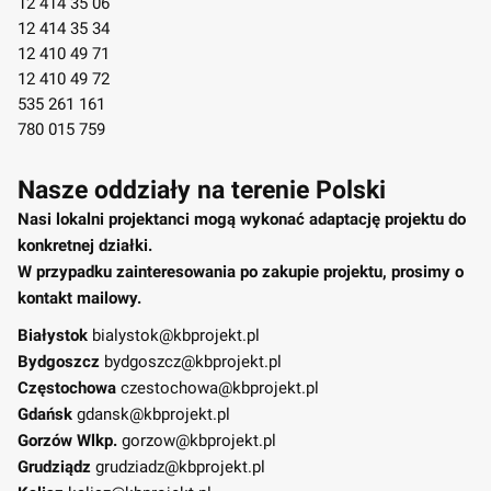
12 414 35 06
12 414 35 34
12 410 49 71
12 410 49 72
535 261 161
780 015 759
Nasze oddziały na terenie Polski
Nasi lokalni projektanci mogą wykonać adaptację projektu do
konkretnej działki.
W przypadku zainteresowania po zakupie projektu, prosimy o
kontakt mailowy.
Białystok
bialystok@kbprojekt.pl
Bydgoszcz
bydgoszcz@kbprojekt.pl
Częstochowa
czestochowa@kbprojekt.pl
Gdańsk
gdansk@kbprojekt.pl
Gorzów Wlkp.
gorzow@kbprojekt.pl
Grudziądz
grudziadz@kbprojekt.pl