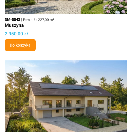
Kod
Powierzchnia użytkowa
DM-5543
Pow. uż.: 227,00 m²
Muszyna
Cena
2 950,00 zł
Do koszyka