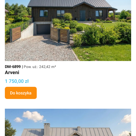
Kod
Powierzchnia użytkowa
DM-6899
Pow. uż.: 242,42 m²
Arveni
Cena projektu
1 750,00 zł
Do koszyka