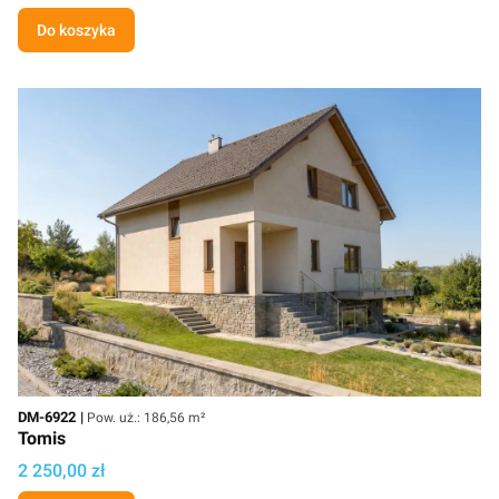
Do koszyka
Kod
Powierzchnia użytkowa
DM-6922
Pow. uż.: 186,56 m²
Tomis
Cena projektu
2 250,00 zł