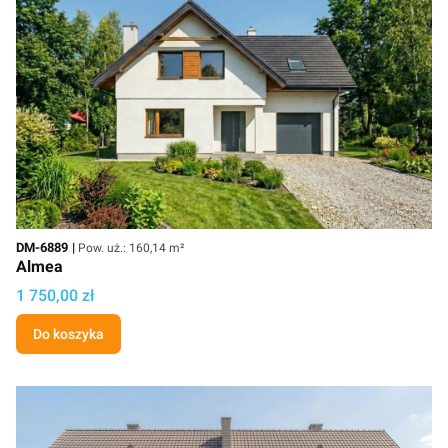
Kod
Powierzchnia użytkowa
DM-6889
Pow. uż.: 160,14 m²
Almea
Cena projektu
1 750,00 zł
Do koszyka