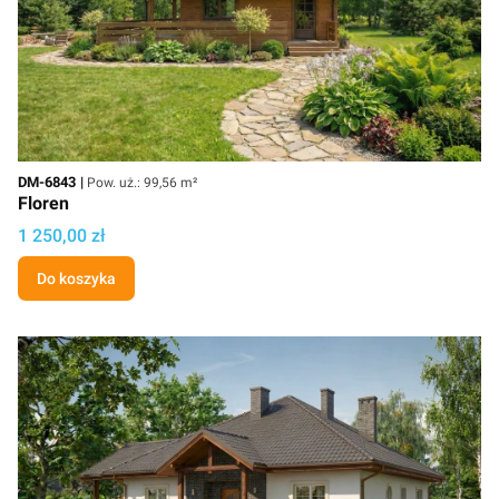
Kod
Powierzchnia użytkowa
DM-6843
Pow. uż.: 99,56 m²
Floren
Cena projektu
1 250,00 zł
Do koszyka