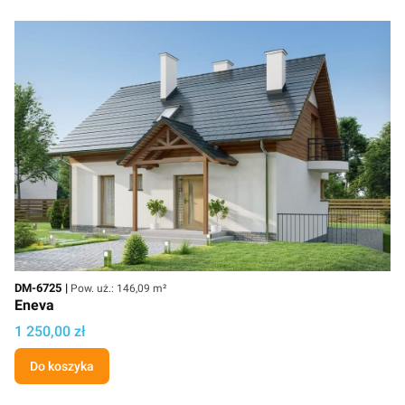
Kod
Powierzchnia użytkowa
DM-6725
Pow. uż.: 146,09 m²
Eneva
Cena projektu
1 250,00 zł
Do koszyka