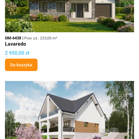
Kod
Powierzchnia użytkowa
DM-6438
Pow. uż.: 225,00 m²
Lavaredo
Cena
2 950,00 zł
Do koszyka