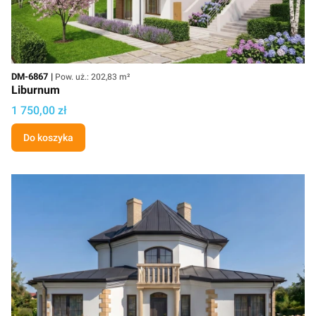
Kod
Powierzchnia użytkowa
DM-6867
Pow. uż.: 202,83 m²
Liburnum
Cena projektu
1 750,00 zł
Do koszyka