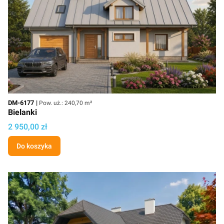
Kod
Powierzchnia użytkowa
DM-6177
Pow. uż.: 240,70 m²
Bielanki
Cena
2 950,00 zł
Do koszyka