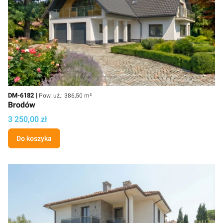
Kod
Powierzchnia użytkowa
DM-6182
Pow. uż.: 386,50 m²
Brodów
Cena
3 250,00 zł
Do koszyka