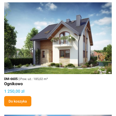
Kod
Powierzchnia użytkowa
DM-6605
Pow. uż.: 185,02 m²
Ognikowo
Cena projektu
1 250,00 zł
Do koszyka