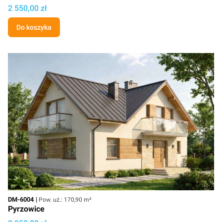
Cena
2 550,00 zł
Do koszyka
Kod
Powierzchnia użytkowa
DM-6004
Pow. uż.: 170,90 m²
Pyrzowice