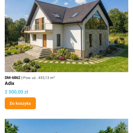
Kod
Powierzchnia użytkowa
DM-6862
Pow. uż.: 453,13 m²
Adix
Cena projektu
2 500,00 zł
Do koszyka