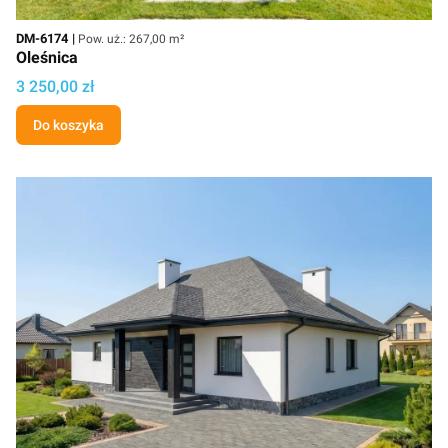
Kod
Powierzchnia użytkowa
DM-6174
Pow. uż.: 267,00 m²
Oleśnica
Cena
3 250,00 zł
Do koszyka