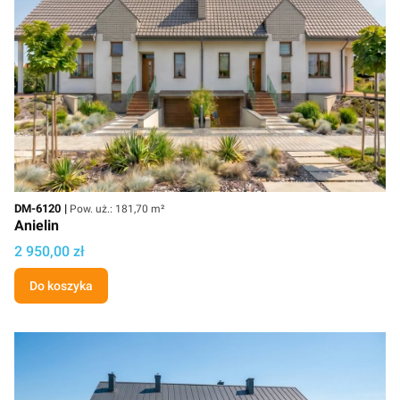
Kod
Powierzchnia użytkowa
DM-6120
Pow. uż.: 181,70 m²
Anielin
Cena
2 950,00 zł
Do koszyka