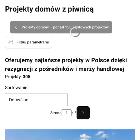
Projekty domów z piwnicą
Projekty domów – ponad 1500 gotowych projektów
Filtruj parametrami
Oferujemy najtańsze projekty w Polsce dzięki
rezygnacji z pośredników i marży handlowej
Projekty:
305
Lista produktów
Sortowanie:
Domyślne
Strona
z 5
Następne produkty