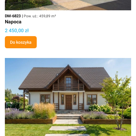
Kod
Powierzchnia użytkowa
DM-6823
Pow. uż.: 459,89 m²
Napoca
Cena projektu
2 450,00 zł
Do koszyka