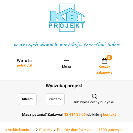
w naszych domach mieszkają szczęśliwi ludzie
Projekty w koszyku
Waluta
polski / zł
Menu
Koszyk
zakupowy
Wyszukaj projekt
Otwórz wyszukiwark
filtrami
rzutami
lub wpisz cechy budynku
Masz pytania? Zadzwoń
12 414 35 06
lub kliknij
kontakt
Biuro Architektoniczne
Projekty
Projekty domów – ponad 1500 gotowych projektów