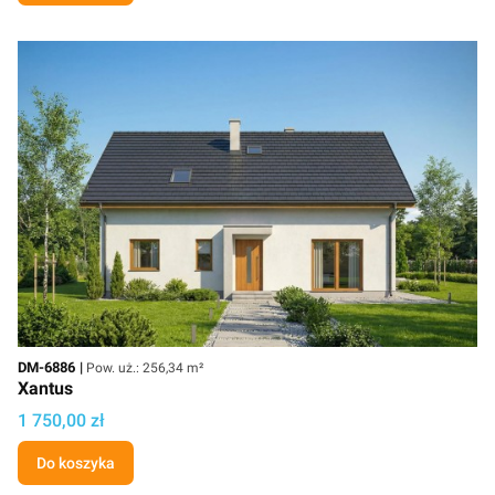
Kod
Powierzchnia użytkowa
DM-6886
Pow. uż.: 256,34 m²
Xantus
Cena projektu
1 750,00 zł
Do koszyka