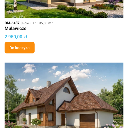
Kod
Powierzchnia użytkowa
DM-6137
Pow. uż.: 195,50 m²
Mulawicze
Cena
2 950,00 zł
Do koszyka