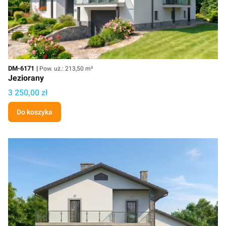
Kod
Powierzchnia użytkowa
DM-6171
Pow. uż.: 213,50 m²
Jeziorany
Cena
3 250,00 zł
Do koszyka