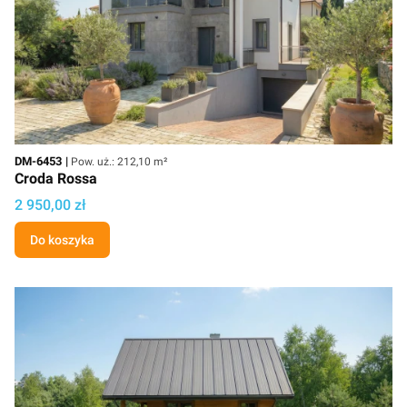
Kod
Powierzchnia użytkowa
DM-6453
Pow. uż.: 212,10 m²
Croda Rossa
Cena
2 950,00 zł
Do koszyka