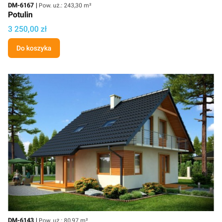
Kod
Powierzchnia użytkowa
DM-6167
Pow. uż.: 243,30 m²
Potulin
Cena
3 250,00 zł
Do koszyka
Kod
Powierzchnia użytkowa
DM-6143
Pow. uż.: 80,97 m²