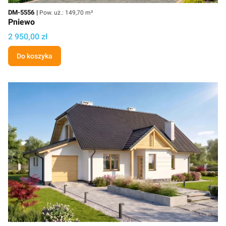
Kod
Powierzchnia użytkowa
DM-5556
Pow. uż.: 149,70 m²
Pniewo
Cena
2 950,00 zł
Do koszyka