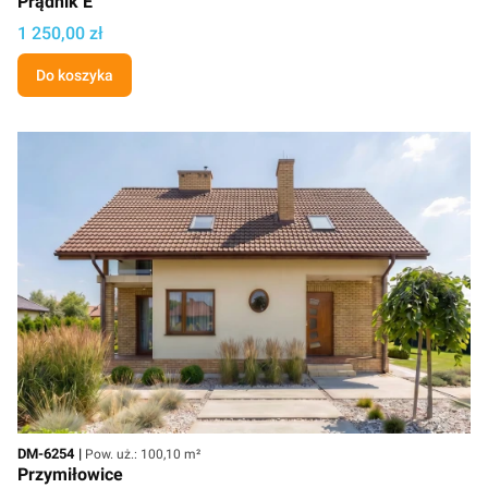
Prądnik E
Cena projektu
1 250,00 zł
Do koszyka
Kod
Powierzchnia użytkowa
DM-6254
Pow. uż.: 100,10 m²
Przymiłowice