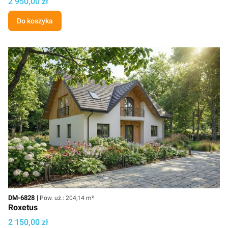
Cena
2 950,00 zł
Do koszyka
Kod
Powierzchnia użytkowa
DM-6828
Pow. uż.: 204,14 m²
Roxetus
Cena projektu
2 150,00 zł