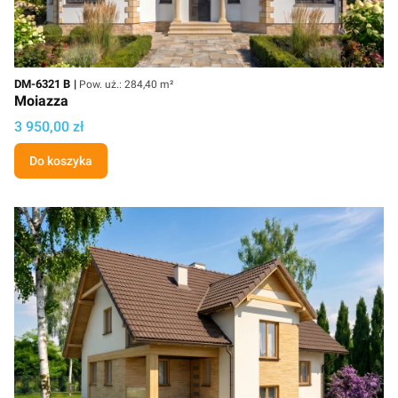
Kod
Powierzchnia użytkowa
DM-6321 B
Pow. uż.: 284,40 m²
Moiazza
Cena
3 950,00 zł
Do koszyka