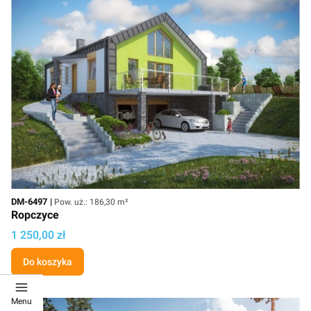
Kod
Powierzchnia użytkowa
DM-6497
Pow. uż.: 186,30 m²
Ropczyce
Cena projektu
1 250,00 zł
Do koszyka
Menu