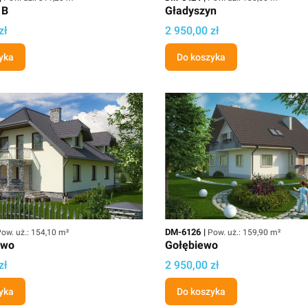
 B
Gładyszyn
Cena
zł
2 950,00 zł
yka
Do koszyka
owierzchnia użytkowa
Kod
Powierzchnia użytkowa
DM-6126
ow. uż.: 154,10 m²
Pow. uż.: 159,90 m²
owo
Gołębiewo
Cena
zł
2 950,00 zł
yka
Do koszyka