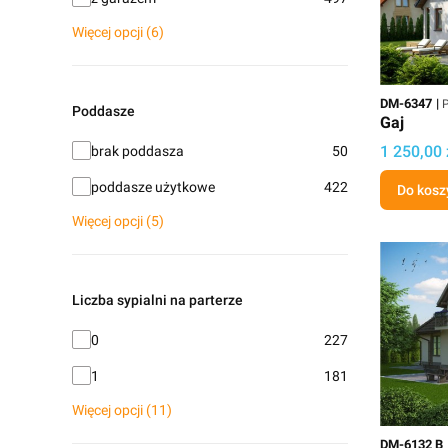
Więcej opcji (6)
Kod
P
DM-6347
P
Poddasze
Gaj
Poddasze
Cena proj
1 250,00 
brak poddasza
50
poddasze użytkowe
422
Do kosz
Więcej opcji (5)
Liczba sypialni na parterze
Liczba sypialni na parterze
0
227
1
181
Więcej opcji (11)
Kod
DM-6132 B