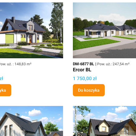
owierzchnia użytkowa
Kod
Powierzchnia użytkowa
DM-6877 BL
ow. uż. : 148,83 m²
Pow. uż.: 247,54 m²
Ercor BL
ektu
Cena projektu
zł
1 750,00 zł
yka
Do koszyka