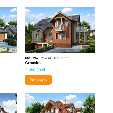
Kod
Powierzchnia użytkowa
DM-6267
Pow. uż.: 180,30 m²
Grońsko
Cena
2 950,00 zł
Do koszyka