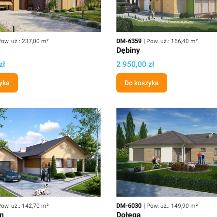
owierzchnia użytkowa
Kod
Powierzchnia użytkowa
DM-6359
ow. uż.: 237,00 m²
Pow. uż.: 166,40 m²
Dębiny
ektu
Cena
zł
2 950,00 zł
yka
Do koszyka
owierzchnia użytkowa
Kod
Powierzchnia użytkowa
DM-6030
ow. uż.: 142,70 m²
Pow. uż.: 149,90 m²
n
Dołęga