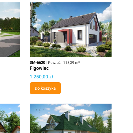
Kod
Powierzchnia użytkowa
DM-6620
Pow. uż.: 118,39 m²
Figowiec
Cena projektu
1 250,00 zł
Do koszyka