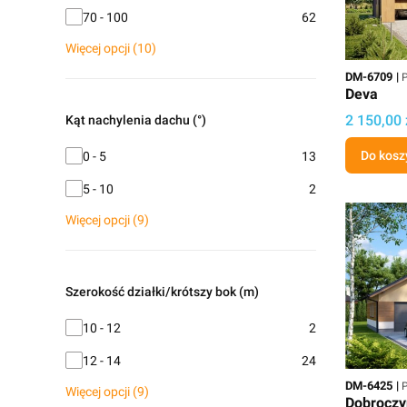
70 - 100
62
Więcej opcji (10)
Kod
P
DM-6709
P
Deva
Cena proj
2 150,00 
Kąt nachylenia dachu (°)
Kąt nachylenia dachu (°)
Do kosz
0 - 5
13
5 - 10
2
Więcej opcji (9)
Szerokość działki/krótszy bok (m)
Szerokość działki/krótszy bok (m)
10 - 12
2
12 - 14
24
Kod
P
DM-6425
P
Więcej opcji (9)
Dobroczy