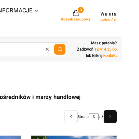
NFORMACJE
Projekty w koszyku: 0. Zobacz szcz
Waluta
Koszyk zakupowy
polski / zł
Masz pytania?
Zadzwoń
12 414 35 06
Wyczyść
lub wpisz cechy budynku
lub kliknij
kontakt
 pośredników i marży handlowej
Strona
z 8
Poprzednie produkty
Następne prod