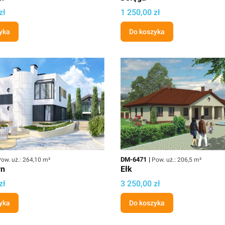
Cena projektu
zł
1 250,00 zł
yka
Do koszyka
owierzchnia użytkowa
Kod
Powierzchnia użytkowa
DM-6471
ow. uż.: 264,10 m²
Pow. uż.: 206,5 m²
yn
Ełk
Cena
zł
3 250,00 zł
yka
Do koszyka