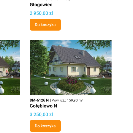
Głogowiec
Cena
2 950,00 zł
Do koszyka
Kod
Powierzchnia użytkowa
DM-6126 N
Pow. uż.: 159,90 m²
Gołębiewo N
Cena
3 250,00 zł
Do koszyka