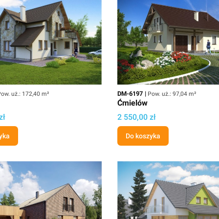
owierzchnia użytkowa
Kod
Powierzchnia użytkowa
DM-6197
ow. uż.: 172,40 m²
Pow. uż.: 97,04 m²
Ćmielów
Cena
zł
2 550,00 zł
yka
Do koszyka