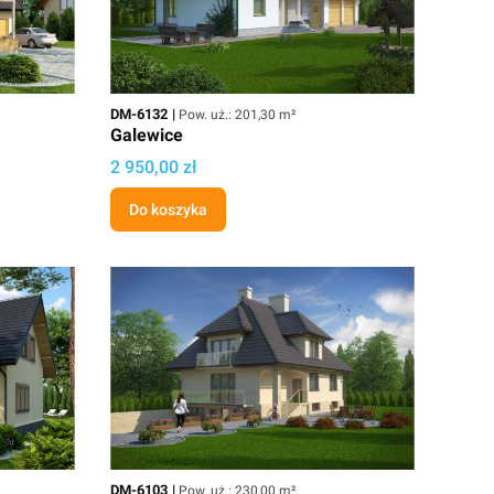
Kod
Powierzchnia użytkowa
DM-6132
Pow. uż.: 201,30 m²
Galewice
Cena
2 950,00 zł
Do koszyka
Kod
Powierzchnia użytkowa
DM-6103
Pow. uż.: 230,00 m²