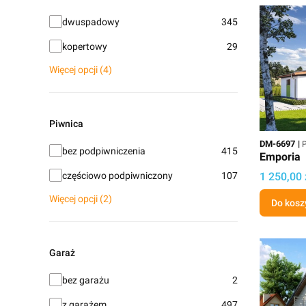
Rodzaj dachu
dwuspadowy
345
kopertowy
29
Więcej opcji (4)
Piwnica
Kod
P
DM-6697
P
Piwnica
bez podpiwniczenia
415
Emporia
Cena proj
częściowo podpiwniczony
107
1 250,00 
Więcej opcji (2)
Do kosz
Garaż
Garaż
bez garażu
2
z garażem
497