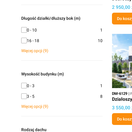
Cena
2 950,00 
Długość działki/dłuższy bok (m)
Do kosz
Długość działki/dłuższy bok (m)
0 - 10
1
16 - 18
10
Więcej opcji (9)
Wysokość budynku (m)
Wysokość budynku (m)
0 - 3
1
Kod
P
DM-6129
P
3 - 5
8
Działosz
Więcej opcji (9)
Cena
3 550,00 
Do kosz
Rodzaj dachu