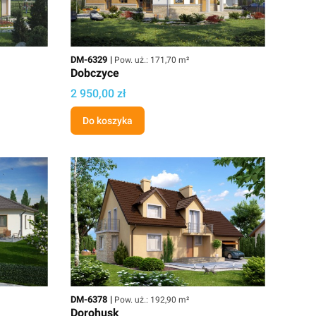
Kod
Powierzchnia użytkowa
DM-6329
Pow. uż.: 171,70 m²
Dobczyce
Cena
2 950,00 zł
Do koszyka
Kod
Powierzchnia użytkowa
DM-6378
Pow. uż.: 192,90 m²
Dorohusk