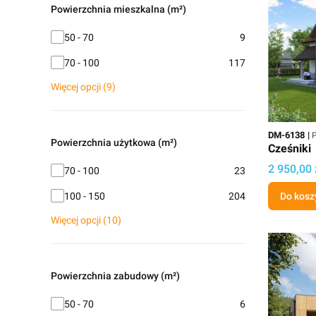
Powierzchnia mieszkalna (m²)
Powierzchnia mieszkalna (m²)
50 - 70
9
70 - 100
117
Więcej opcji (9)
Kod
P
DM-6138
P
Powierzchnia użytkowa (m²)
Cześniki
Cena
2 950,00 
Powierzchnia użytkowa (m²)
70 - 100
23
100 - 150
204
Do kosz
Więcej opcji (10)
Powierzchnia zabudowy (m²)
Powierzchnia zabudowy (m²)
50 - 70
6