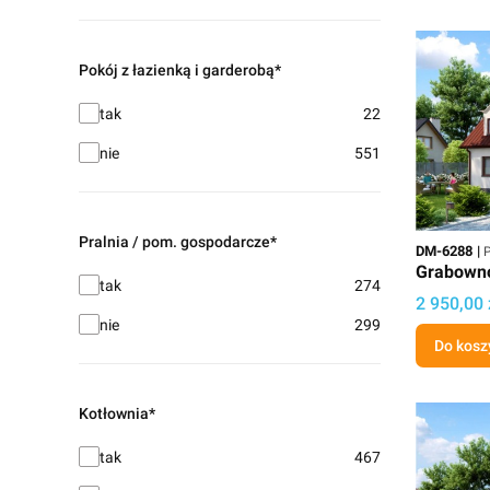
Pokój z łazienką i garderobą*
Pokój z łazienką i garderobą*
tak
22
nie
551
Pralnia / pom. gospodarcze*
Kod
P
DM-6288
P
Grabown
Pralnia / pom. gospodarcze*
tak
274
Cena
2 950,00 
nie
299
Do kosz
Kotłownia*
Kotłownia*
tak
467