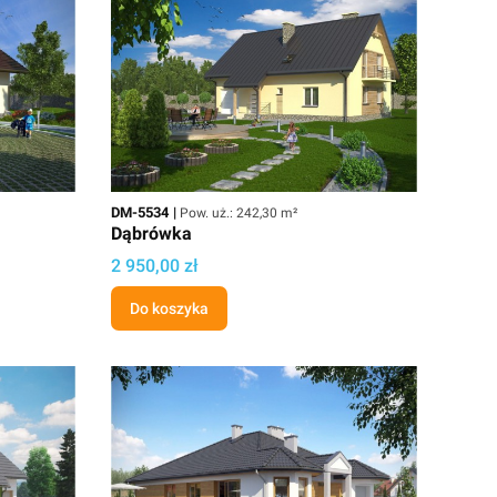
Kod
Powierzchnia użytkowa
DM-5534
Pow. uż.: 242,30 m²
Dąbrówka
Cena
2 950,00 zł
Do koszyka