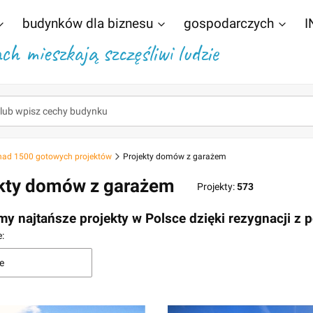
budynków dla biznesu
gospodarczych
I
h mieszkają szczęśliwi ludzie
nad 1500 gotowych projektów
Projekty domów z garażem
kty domów z garażem
Projekty:
573
my najtańsze projekty w Polsce dzięki rezygnacji z
 produktów
:
e