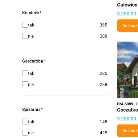
Galewice
Kominek*
Cena
3 250,00 
Kominek*
tak
365
Do kosz
nie
208
Garderoba*
Garderoba*
tak
285
nie
288
Kod
P
DM-6089
P
Goczałk
Spiżarnia*
Cena
3 250,00 
Spiżarnia*
tak
145
Do kosz
nie
428