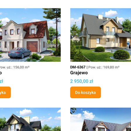
owierzchnia użytkowa
Kod
Powierzchnia użytkowa
DM-6367
ow. uż.: 156,00 m²
Pow. uż.: 169,80 m²
o
Grajewo
Cena
zł
2 950,00 zł
yka
Do koszyka