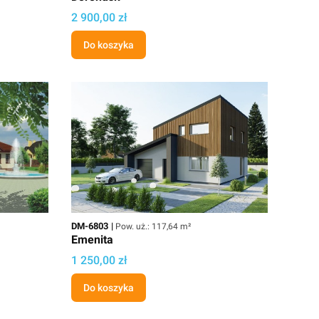
Cena
2 900,00 zł
Do koszyka
Kod
Powierzchnia użytkowa
DM-6803
Pow. uż.: 117,64 m²
Emenita
Cena projektu
1 250,00 zł
Do koszyka