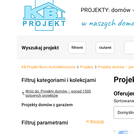
PROJEKTY: domów
w naszych domac
Wyszukaj projekt
filtrami
rzutami
KB Projekt Biuro Architektoniczne
Projekty
Projekty domów – po
Proje
Filtruj kategoriami i kolekcjami
Wróć do: Projekty domów – ponad 1500
Oferuje
gotowych projektów
Lista
Sortowanie
Projekty domów z garażem
Domyśln
Filtruj parametrami
Wyczyść