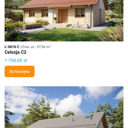
Kod
Powierzchnia użytkowa
L-6616 C
Pow. uż.: 97,56 m²
Celozja C2
Cena projektu
1 750,00 zł
Do koszyka