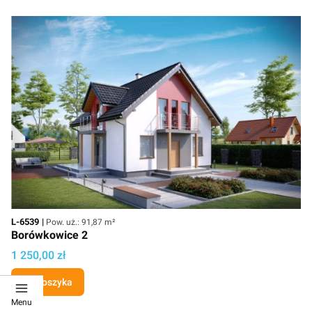
Kod
Powierzchnia użytkowa
L-6539
Pow. uż.: 91,87 m²
Borówkowice 2
Cena projektu
1 250,00 zł
Do koszyka
Menu