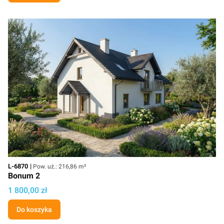
Kod
Powierzchnia użytkowa
L-6870
Pow. uż.: 216,86 m²
Bonum 2
Cena projektu
1 800,00 zł
Do koszyka