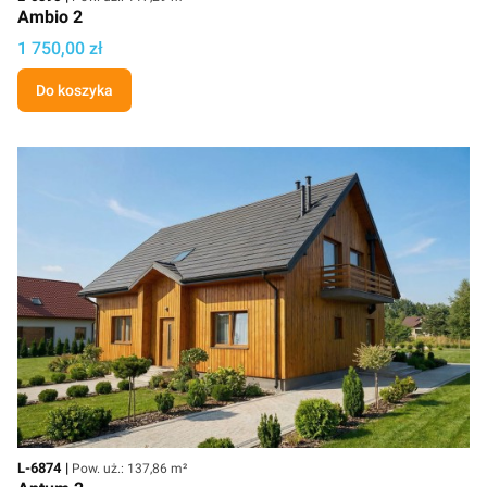
Ambio 2
Cena projektu
1 750,00 zł
Do koszyka
Kod
Powierzchnia użytkowa
L-6874
Pow. uż.: 137,86 m²