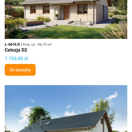
Kod
Powierzchnia użytkowa
L-6616 D
Pow. uż.: 96,70 m²
Celozja D2
Cena projektu
1 750,00 zł
Do koszyka