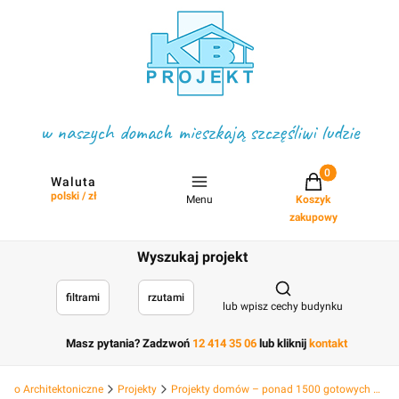
w naszych domach mieszkają szczęśliwi ludzie
Projekty w koszyku
Waluta
polski / zł
Menu
Koszyk
zakupowy
Wyszukaj projekt
Otwórz wyszukiwark
filtrami
rzutami
lub wpisz cechy budynku
Masz pytania? Zadzwoń
12 414 35 06
lub kliknij
kontakt
Biuro Architektoniczne
Projekty
Projekty domów – ponad 1500 gotowych projektów