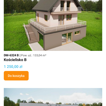
Kod
Powierzchnia użytkowa
DM-6324 B
Pow. uż.: 133,04 m²
Kościelisko B
Cena projektu
1 250,00 zł
Do koszyka