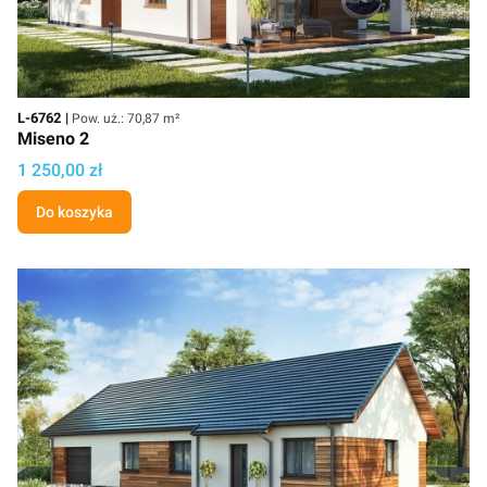
Kod
Powierzchnia użytkowa
L-6762
Pow. uż.: 70,87 m²
Miseno 2
Cena projektu
1 250,00 zł
Do koszyka