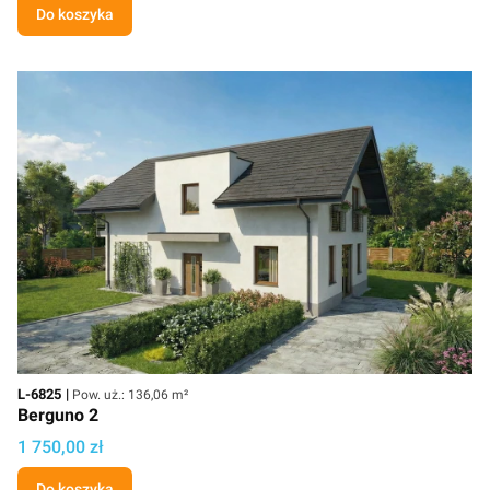
Do koszyka
Kod
Powierzchnia użytkowa
L-6825
Pow. uż.: 136,06 m²
Berguno 2
Cena projektu
1 750,00 zł
Do koszyka