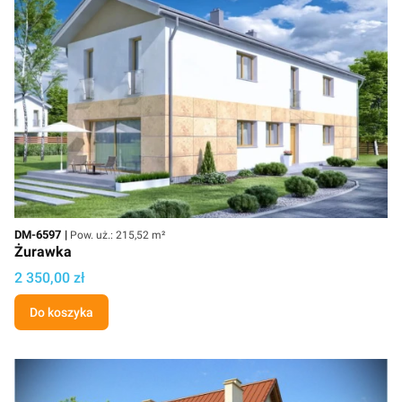
Kod
Powierzchnia użytkowa
DM-6597
Pow. uż.: 215,52 m²
Żurawka
Cena projektu
2 350,00 zł
Do koszyka