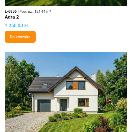
Kod
Powierzchnia użytkowa
L-6856
Pow. uż.: 121,44 m²
Adra 2
Cena projektu
1 250,00 zł
Do koszyka