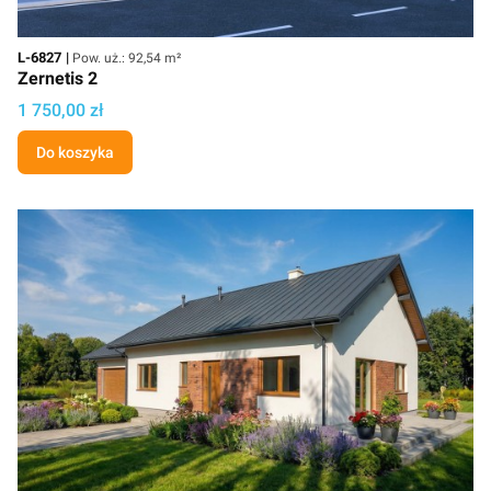
Kod
Powierzchnia użytkowa
L-6827
Pow. uż.: 92,54 m²
Zernetis 2
Cena projektu
1 750,00 zł
Do koszyka