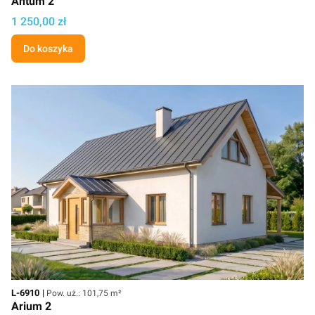
Antum 2
Cena projektu
1 250,00 zł
Do koszyka
Kod
Powierzchnia użytkowa
L-6910
Pow. uż.: 101,75 m²
Arium 2