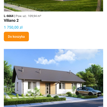
Kod
Powierzchnia użytkowa
L-6664
Pow. uż.: 109,94 m²
Viliano 2
Cena projektu
1 750,00 zł
Do koszyka