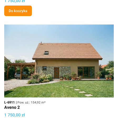
Cena projektu
1 750,00 zł
Do koszyka
Kod
Powierzchnia użytkowa
L-6911
Pow. uż.: 154,92 m²
Aveno 2
Cena projektu
1 750,00 zł