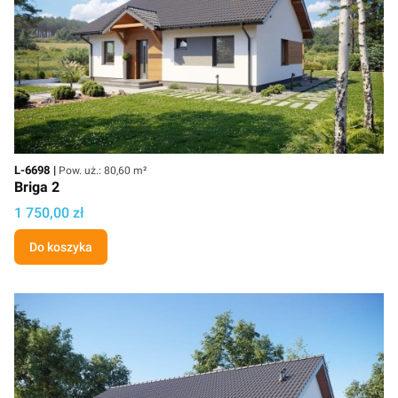
Kod
Powierzchnia użytkowa
L-6698
Pow. uż.: 80,60 m²
Briga 2
Cena projektu
1 750,00 zł
Do koszyka