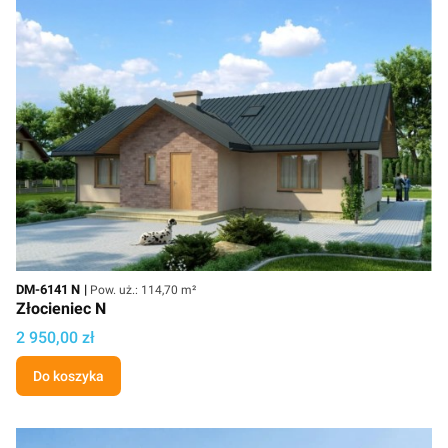
Kod
Powierzchnia użytkowa
DM-6141 N
Pow. uż.: 114,70 m²
Złocieniec N
Cena
2 950,00 zł
Do koszyka