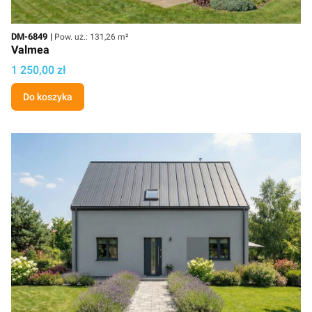
Kod
Powierzchnia użytkowa
DM-6849
Pow. uż.: 131,26 m²
Valmea
Cena projektu
1 250,00 zł
Do koszyka