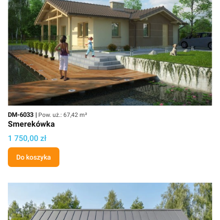
Kod
Powierzchnia użytkowa
DM-6033
Pow. uż.: 67,42 m²
Smerekówka
Cena projektu
1 750,00 zł
Do koszyka