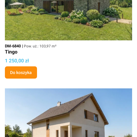
Kod
Powierzchnia użytkowa
DM-6840
Pow. uż.: 103,97 m²
Tingo
Cena projektu
1 250,00 zł
Do koszyka