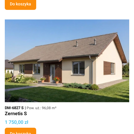
Do koszyka
Kod
Powierzchnia użytkowa
DM-6827 S
Pow. uż.: 96,08 m²
Zernetis S
Cena projektu
1 750,00 zł
Do koszyka