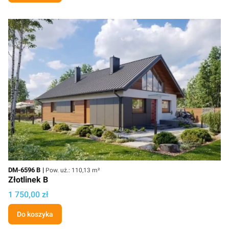
Kod
Powierzchnia użytkowa
DM-6596 B
Pow. uż.: 110,13 m²
Złotlinek B
Cena projektu
1 750,00 zł
Do koszyka