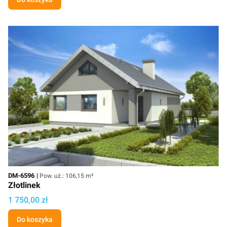
Kod
Powierzchnia użytkowa
DM-6596
Pow. uż.: 106,15 m²
Złotlinek
Cena projektu
1 750,00 zł
Do koszyka