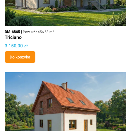
Kod
Powierzchnia użytkowa
DM-6865
Pow. uż.: 456,58 m²
Triciano
Cena projektu
3 150,00 zł
Do koszyka