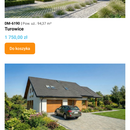
Kod
Powierzchnia użytkowa
DM-6190
Pow. uż.: 94,37 m²
Turowice
Cena projektu
1 750,00 zł
Do koszyka