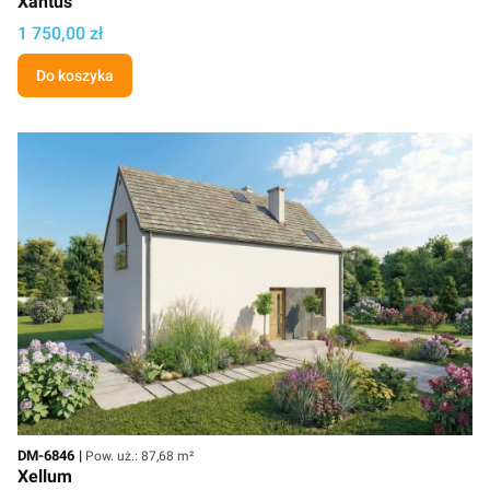
Xantus
Cena projektu
1 750,00 zł
Do koszyka
Kod
Powierzchnia użytkowa
DM-6846
Pow. uż.: 87,68 m²
Xellum