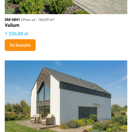
Kod
Powierzchnia użytkowa
DM-6841
Pow. uż.: 166,95 m²
Valium
Cena projektu
1 250,00 zł
Do koszyka