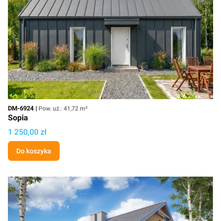
Kod
Powierzchnia użytkowa
DM-6924
Pow. uż.: 41,72 m²
Sopia
Cena projektu
1 250,00 zł
Do koszyka