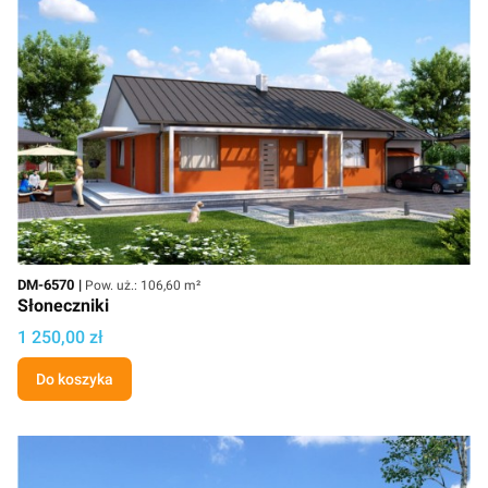
Kod
Powierzchnia użytkowa
DM-6570
Pow. uż.: 106,60 m²
Słoneczniki
Cena projektu
1 250,00 zł
Do koszyka