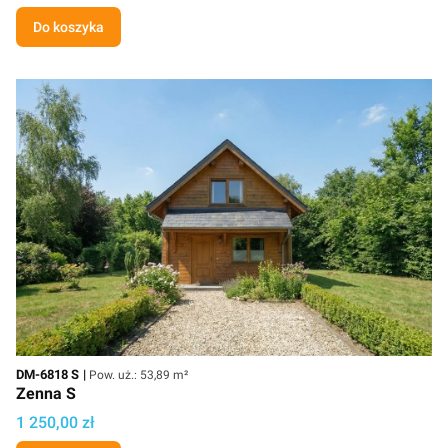
Do koszyka
Kod
Powierzchnia użytkowa
DM-6818 S
Pow. uż.: 53,89 m²
Zenna S
Cena projektu
1 250,00 zł