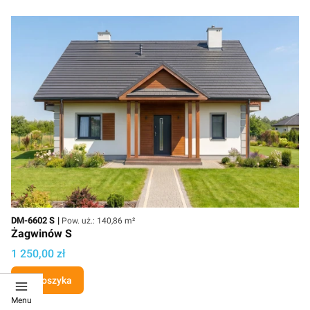
Kod
Powierzchnia użytkowa
DM-6602 S
Pow. uż.: 140,86 m²
Żagwinów S
Cena projektu
1 250,00 zł
Do koszyka
Menu