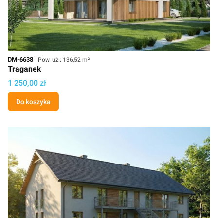
Kod
Powierzchnia użytkowa
DM-6638
Pow. uż.: 136,52 m²
Traganek
Cena projektu
1 250,00 zł
Do koszyka