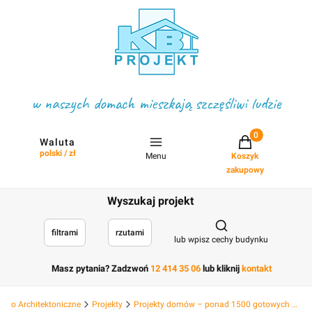
w naszych domach mieszkają szczęśliwi ludzie
Projekty w koszyku
Waluta
polski / zł
Menu
Koszyk
zakupowy
Wyszukaj projekt
Otwórz wyszukiwark
filtrami
rzutami
lub wpisz cechy budynku
Masz pytania? Zadzwoń
12 414 35 06
lub kliknij
kontakt
Biuro Architektoniczne
Projekty
Projekty domów – ponad 1500 gotowych projektów