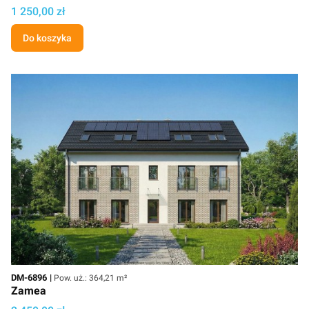
Cena projektu
1 250,00 zł
Do koszyka
Kod
Powierzchnia użytkowa
DM-6896
Pow. uż.: 364,21 m²
Zamea