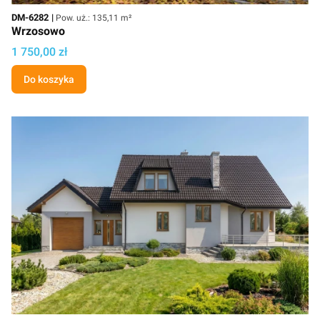
Kod
Powierzchnia użytkowa
DM-6282
Pow. uż.: 135,11 m²
Wrzosowo
Cena projektu
1 750,00 zł
Do koszyka