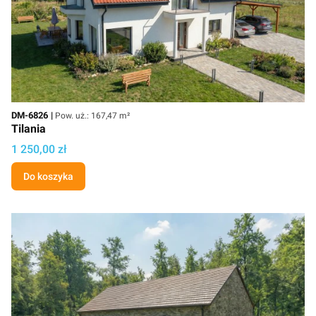
Kod
Powierzchnia użytkowa
DM-6826
Pow. uż.: 167,47 m²
Tilania
Cena projektu
1 250,00 zł
Do koszyka