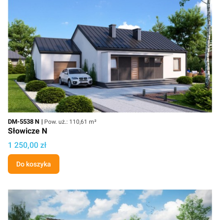
Kod
Powierzchnia użytkowa
DM-5538 N
Pow. uż.: 110,61 m²
Słowicze N
Cena projektu
1 250,00 zł
Do koszyka