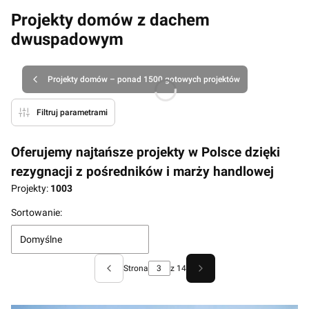
Projekty domów z dachem
dwuspadowym
Projekty domów – ponad 1500 gotowych projektów
Filtruj parametrami
Oferujemy najtańsze projekty w Polsce dzięki
rezygnacji z pośredników i marży handlowej
Projekty:
1003
Lista produktów
Sortowanie:
Domyślne
Strona
z 14
Poprzednie produkty
Następne produkty