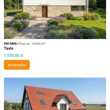
Kod
Powierzchnia użytkowa
DM-6806
Pow. uż.: 164,96 m²
Tavis
Cena projektu
1 250,00 zł
Do koszyka