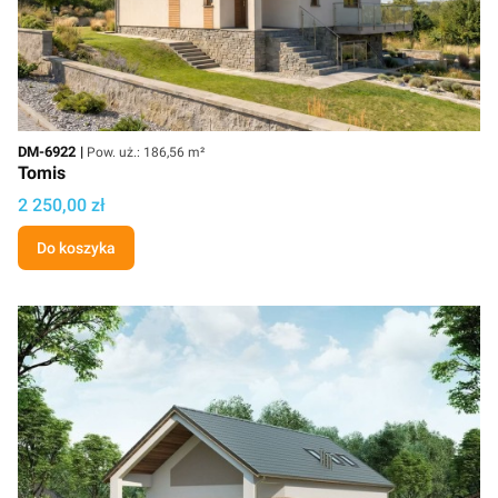
Kod
Powierzchnia użytkowa
DM-6922
Pow. uż.: 186,56 m²
Tomis
Cena projektu
2 250,00 zł
Do koszyka