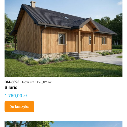
Kod
Powierzchnia użytkowa
DM-6893
Pow. uż.: 120,82 m²
Siluris
Cena projektu
1 750,00 zł
Do koszyka