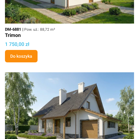
Kod
Powierzchnia użytkowa
DM-6881
Pow. uż.: 88,72 m²
Trimon
Cena projektu
1 750,00 zł
Do koszyka