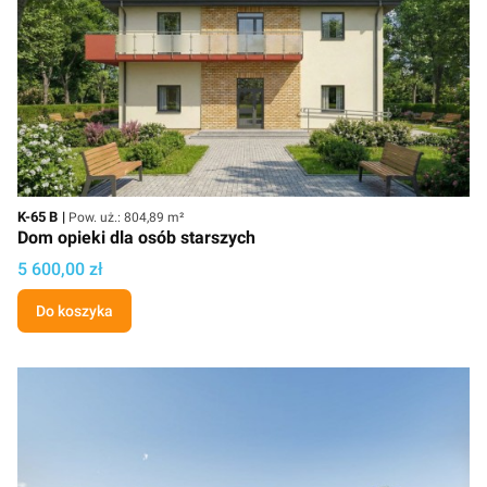
Kod
Powierzchnia użytkowa
K-65 B
Pow. uż.: 804,89 m²
Dom opieki dla osób starszych
Cena projektu
5 600,00 zł
Do koszyka