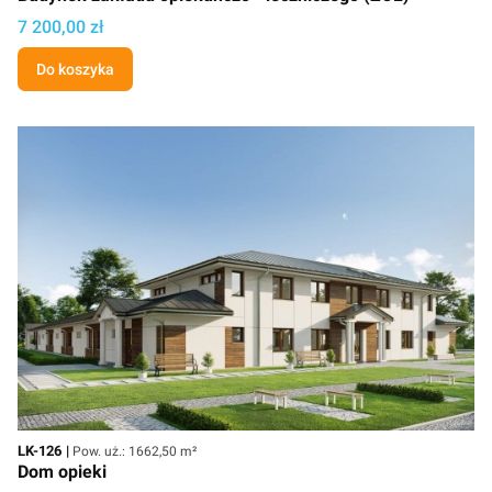
Cena projektu
7 200,00 zł
Do koszyka
Kod
Powierzchnia użytkowa
LK-126
Pow. uż.: 1662,50 m²
Dom opieki