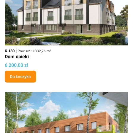
Kod
Powierzchnia użytkowa
K-130
Pow. uż.: 1332,76 m²
Dom opieki
Cena projektu
6 200,00 zł
Do koszyka