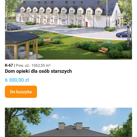
Kod
Powierzchnia użytkowa
K-67
Pow. uż.: 1062,55 m²
Dom opieki dla osób starszych
Cena projektu
6 300,00 zł
Do koszyka