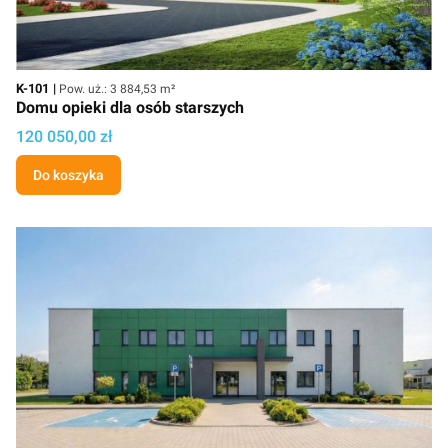
Kod
Powierzchnia użytkowa
K-101
Pow. uż.: 3 884,53 m²
Domu opieki dla osób starszych
Cena
120 050,00 zł
Do koszyka