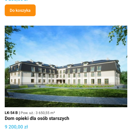
Do koszyka
Kod
Powierzchnia użytkowa
LK-54 B
Pow. uż.: 3 650,55 m²
Dom opieki dla osób starszych
Cena projektu
9 200,00 zł