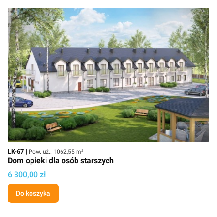
Kod
Powierzchnia użytkowa
LK-67
Pow. uż.: 1062,55 m²
Dom opieki dla osób starszych
Cena projektu
6 300,00 zł
Do koszyka