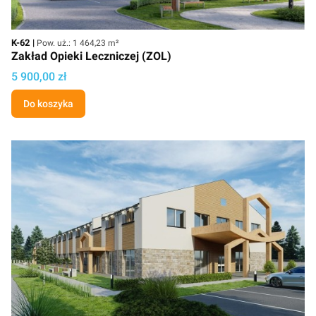
Kod
Powierzchnia użytkowa
K-62
Pow. uż.: 1 464,23 m²
Zakład Opieki Leczniczej (ZOL)
Cena projektu
5 900,00 zł
Do koszyka