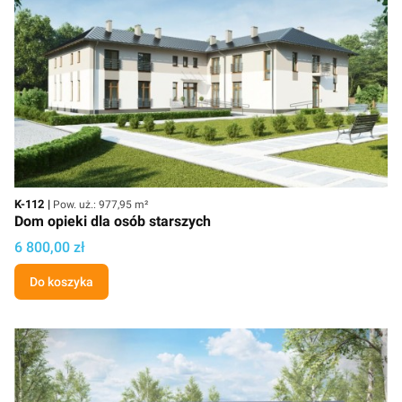
Kod
Powierzchnia użytkowa
K-112
Pow. uż.: 977,95 m²
Dom opieki dla osób starszych
Cena projektu
6 800,00 zł
Do koszyka