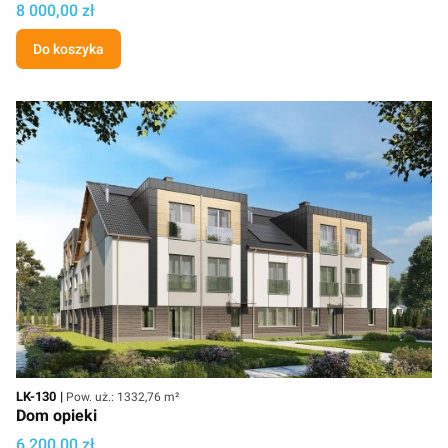
Cena projektu
8 000,00 zł
Do koszyka
Kod
Powierzchnia użytkowa
LK-130
Pow. uż.: 1332,76 m²
Dom opieki
Cena projektu
6 200,00 zł