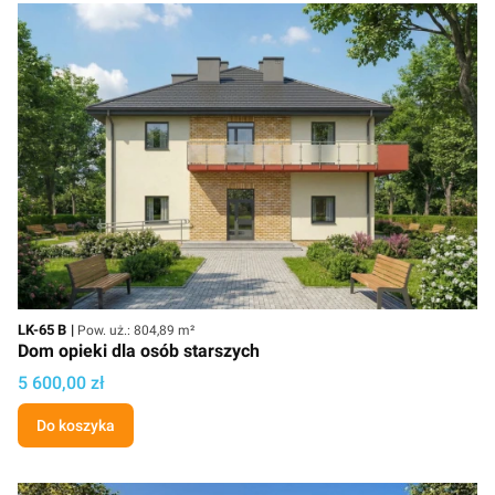
Kod
Powierzchnia użytkowa
LK-65 B
Pow. uż.: 804,89 m²
Dom opieki dla osób starszych
Cena projektu
5 600,00 zł
Do koszyka