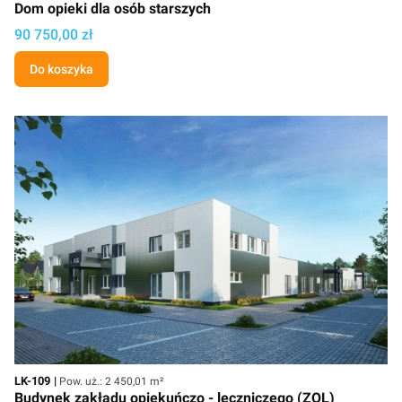
Dom opieki dla osób starszych
Cena
90 750,00 zł
Do koszyka
Kod
Powierzchnia użytkowa
LK-109
Pow. uż.: 2 450,01 m²
Budynek zakładu opiekuńczo - leczniczego (ZOL)