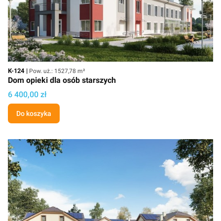
Kod
Powierzchnia użytkowa
K-124
Pow. uż.: 1527,78 m²
Dom opieki dla osób starszych
Cena projektu
6 400,00 zł
Do koszyka