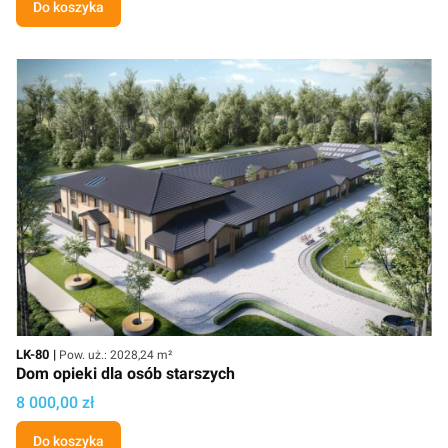
Do koszyka
Kod
Powierzchnia użytkowa
LK-80
Pow. uż.: 2028,24 m²
Dom opieki dla osób starszych
Cena projektu
8 000,00 zł
Do koszyka