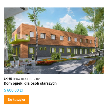
Kod
Powierzchnia użytkowa
LK-65
Pow. uż.: 811,10 m²
Dom opieki dla osób starszych
Cena projektu
5 600,00 zł
Do koszyka