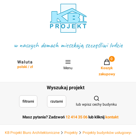
w naszych domach mieszkają szczęśliwi ludzie
Projekty w koszyku
Waluta
polski / zł
Menu
Koszyk
zakupowy
Wyszukaj projekt
Otwórz wyszukiwark
filtrami
rzutami
lub wpisz cechy budynku
Masz pytania? Zadzwoń
12 414 35 06
lub kliknij
kontakt
KB Projekt Biuro Architektoniczne
Projekty
Projekty budynków usługowych, 