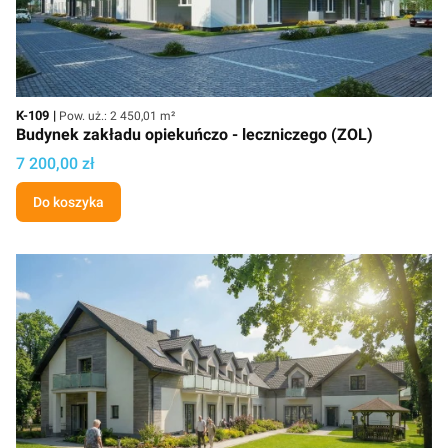
Kod
Powierzchnia użytkowa
K-109
Pow. uż.: 2 450,01 m²
Budynek zakładu opiekuńczo - leczniczego (ZOL)
Cena projektu
7 200,00 zł
Do koszyka