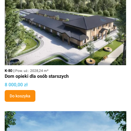
Kod
Powierzchnia użytkowa
K-80
Pow. uż.: 2028,24 m²
Dom opieki dla osób starszych
Cena projektu
8 000,00 zł
Do koszyka