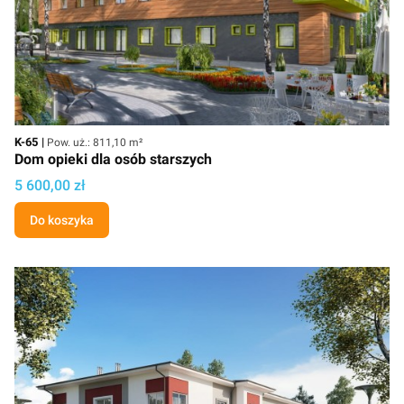
Kod
Powierzchnia użytkowa
K-65
Pow. uż.: 811,10 m²
Dom opieki dla osób starszych
Cena projektu
5 600,00 zł
Do koszyka