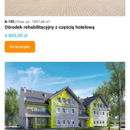
Kod
Powierzchnia użytkowa
K-155
Pow. uż.: 1897,48 m²
Ośrodek rehabilitacyjny z częścią hotelową
Cena projektu
6 800,00 zł
Do koszyka