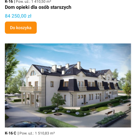
Kod
K-16
Pow. uż.: 1 410,50 m²
Dom opieki dla osób starszych
Cena
84 250,00 zł
Do koszyka
Kod
Powierzchnia użytkowa
K-16 C
Pow. uż.: 1 510,83 m²