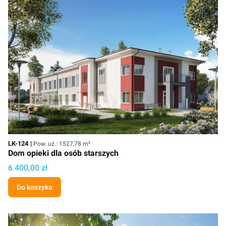
Kod
Powierzchnia użytkowa
LK-124
Pow. uż.: 1527,78 m²
Dom opieki dla osób starszych
Cena projektu
6 400,00 zł
Do koszyka