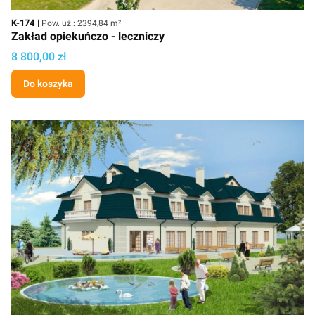
Kod
Powierzchnia użytkowa
K-174
Pow. uż.: 2394,84 m²
Zakład opiekuńczo - leczniczy
Cena projektu
8 800,00 zł
Do koszyka