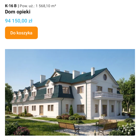
Kod
Powierzchnia użytkowa
K-16 B
Pow. uż.: 1 568,10 m²
Dom opieki
Cena
94 150,00 zł
Do koszyka
Powierzchnia użytkowa