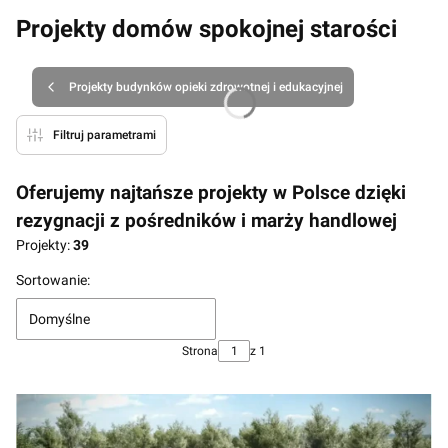
Projekty domów spokojnej starości
Projekty budynków opieki zdrowotnej i edukacyjnej
Filtruj parametrami
Oferujemy najtańsze projekty w Polsce dzięki
rezygnacji z pośredników i marży handlowej
Projekty:
39
Lista produktów
Sortowanie:
Domyślne
Strona
z 1