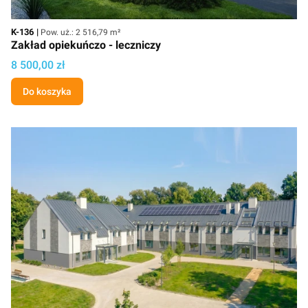
Kod
Powierzchnia użytkowa
K-136
Pow. uż.: 2 516,79 m²
Zakład opiekuńczo - leczniczy
Cena projektu
8 500,00 zł
Do koszyka