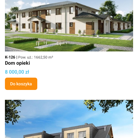
Kod
Powierzchnia użytkowa
K-126
Pow. uż.: 1662,50 m²
Dom opieki
Cena projektu
8 000,00 zł
Do koszyka