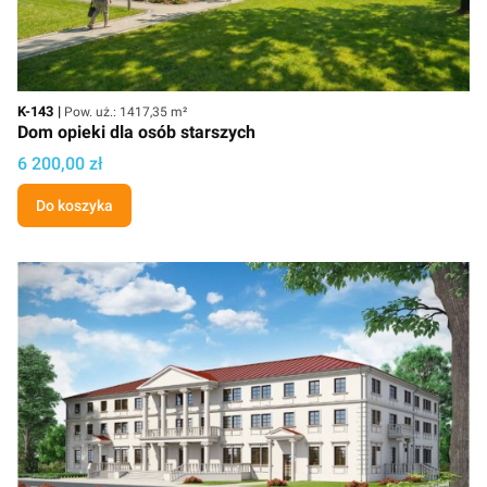
Kod
Powierzchnia użytkowa
K-143
Pow. uż.: 1417,35 m²
Dom opieki dla osób starszych
Cena projektu
6 200,00 zł
Do koszyka