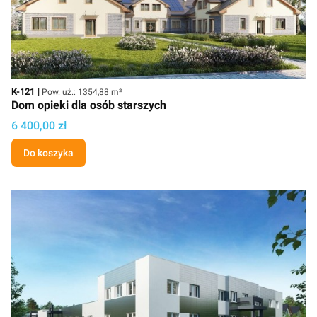
Kod
Powierzchnia użytkowa
K-121
Pow. uż.: 1354,88 m²
Dom opieki dla osób starszych
Cena projektu
6 400,00 zł
Do koszyka