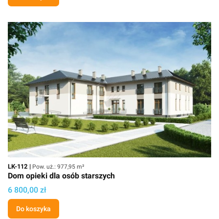
Kod
Powierzchnia użytkowa
LK-112
Pow. uż.: 977,95 m²
Dom opieki dla osób starszych
Cena projektu
6 800,00 zł
Do koszyka