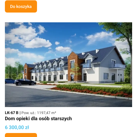
Do koszyka
Kod
Powierzchnia użytkowa
LK-67 B
Pow. uż.: 1197,47 m²
Dom opieki dla osób starszych
Cena projektu
6 300,00 zł