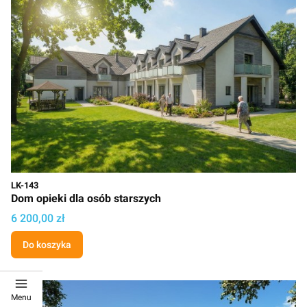
Kod
LK-143
Dom opieki dla osób starszych
Cena projektu
6 200,00 zł
Do koszyka
Menu