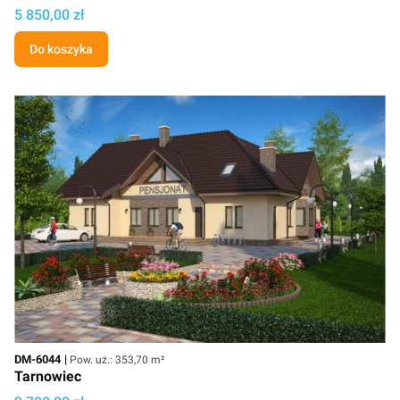
Cena projektu
5 850,00 zł
Do koszyka
Kod
Powierzchnia użytkowa
DM-6044
Pow. uż.: 353,70 m²
Tarnowiec