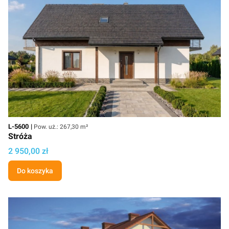
Kod
Powierzchnia użytkowa
L-5600
Pow. uż.: 267,30 m²
Stróża
Cena
2 950,00 zł
Do koszyka