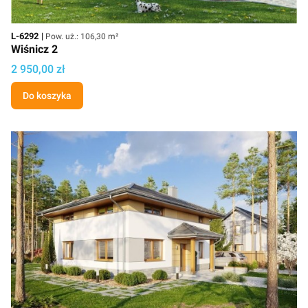
Kod
Powierzchnia użytkowa
L-6292
Pow. uż.: 106,30 m²
Wiśnicz 2
Cena
2 950,00 zł
Do koszyka