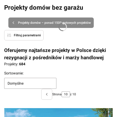
Projekty domów bez garażu
Projekty domów – ponad 1500 gotowych projektów
Filtruj parametrami
Oferujemy najtańsze projekty w Polsce dzięki
rezygnacji z pośredników i marży handlowej
Projekty:
684
Lista produktów
Sortowanie:
Domyślne
Strona
z 10
Poprzednie produkty