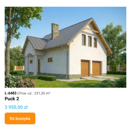
Kod
Powierzchnia użytkowa
L-6483
Pow. uż.: 251,30 m²
Puck 2
Cena
3 950,00 zł
Do koszyka