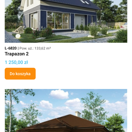
Kod
Powierzchnia użytkowa
L-6820
Pow. uż.: 133,62 m²
Trapazon 2
Cena projektu
1 250,00 zł
Do koszyka