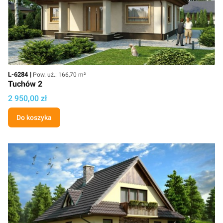
Kod
Powierzchnia użytkowa
L-6284
Pow. uż.: 166,70 m²
Tuchów 2
Cena
2 950,00 zł
Do koszyka