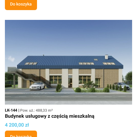
Do koszyka
Kod
Powierzchnia użytkowa
LK-144
Pow. uż.: 488,33 m²
Budynek usługowy z częścią mieszkalną
Cena projektu
4 200,00 zł
Do koszyka