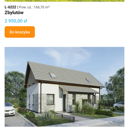
Kod
Powierzchnia użytkowa
L-6222
Pow. uż.: 166,70 m²
Zbylutów
Cena
2 950,00 zł
Do koszyka