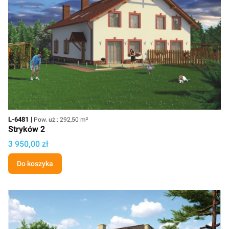
Kod
Powierzchnia użytkowa
L-6481
Pow. uż.: 292,50 m²
Stryków 2
Cena
3 950,00 zł
Do koszyka