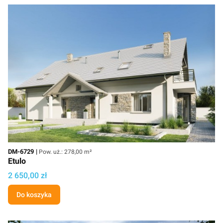
Kod
Powierzchnia użytkowa
DM-6729
Pow. uż.: 278,00 m²
Etulo
Cena projektu
2 650,00 zł
Do koszyka