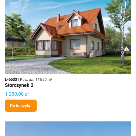
Kod
Powierzchnia użytkowa
L-6533
Pow. uż.: 116,90 m²
Storczynek 2
Cena projektu
1 250,00 zł
Do koszyka