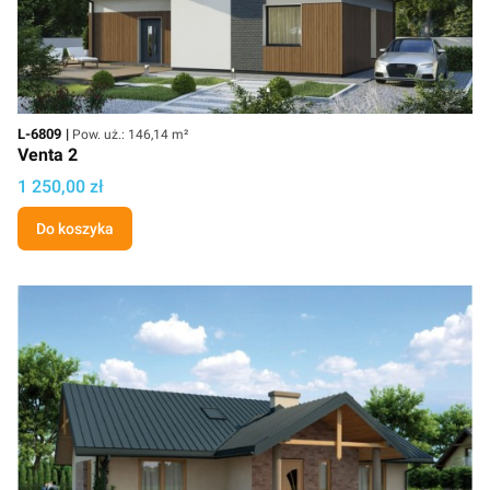
Kod
Powierzchnia użytkowa
L-6809
Pow. uż.: 146,14 m²
Venta 2
Cena projektu
1 250,00 zł
Do koszyka