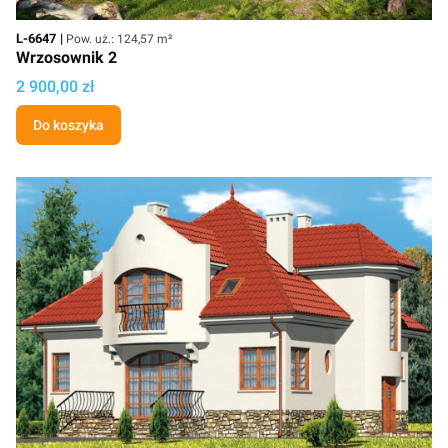
Kod
Powierzchnia użytkowa
L-6647
Pow. uż.: 124,57 m²
Wrzosownik 2
Cena
2 900,00 zł
Do koszyka