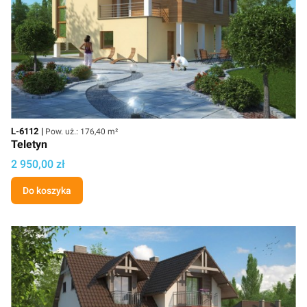
Kod
Powierzchnia użytkowa
L-6112
Pow. uż.: 176,40 m²
Teletyn
Cena
2 950,00 zł
Do koszyka