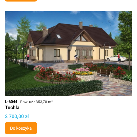
Kod
Powierzchnia użytkowa
L-6044
Pow. uż.: 353,70 m²
Tuchla
Cena projektu
2 700,00 zł
Do koszyka