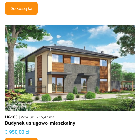
Do koszyka
Kod
Powierzchnia użytkowa
LK-105
Pow. uż.: 215,97 m²
Budynek usługowo-mieszkalny
Cena projektu
3 950,00 zł