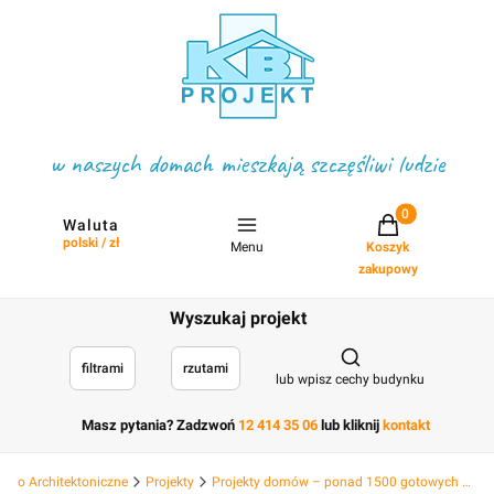
w naszych domach mieszkają szczęśliwi ludzie
Projekty w koszyku
Waluta
polski / zł
Menu
Koszyk
zakupowy
Wyszukaj projekt
Otwórz wyszukiwark
filtrami
rzutami
lub wpisz cechy budynku
Masz pytania? Zadzwoń
12 414 35 06
lub kliknij
kontakt
Biuro Architektoniczne
Projekty
Projekty domów – ponad 1500 gotowych projektów