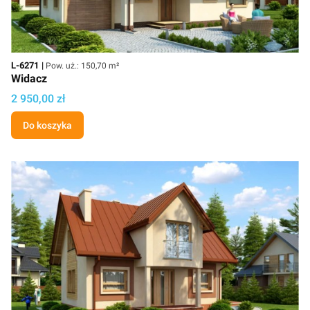
Kod
Powierzchnia użytkowa
L-6271
Pow. uż.: 150,70 m²
Widacz
Cena
2 950,00 zł
Do koszyka