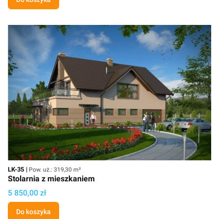
Kod
Powierzchnia użytkowa
LK-35
Pow. uż.: 319,30 m²
Stolarnia z mieszkaniem
Cena projektu
5 850,00 zł
Do koszyka