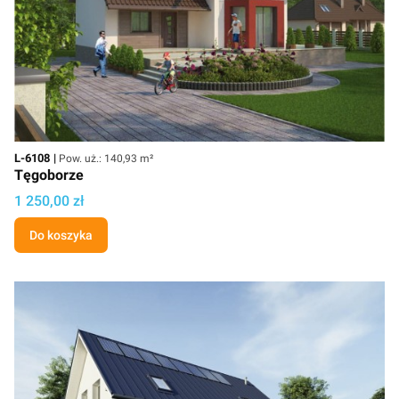
Kod
Powierzchnia użytkowa
L-6108
Pow. uż.: 140,93 m²
Tęgoborze
Cena projektu
1 250,00 zł
Do koszyka