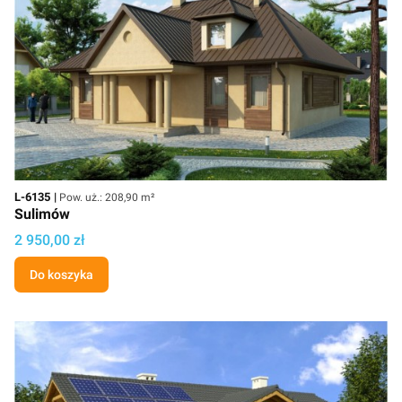
Kod
Powierzchnia użytkowa
L-6135
Pow. uż.: 208,90 m²
Sulimów
Cena
2 950,00 zł
Do koszyka