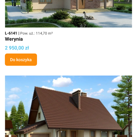
Kod
Powierzchnia użytkowa
L-6141
Pow. uż.: 114,70 m²
Werynia
Cena
2 950,00 zł
Do koszyka