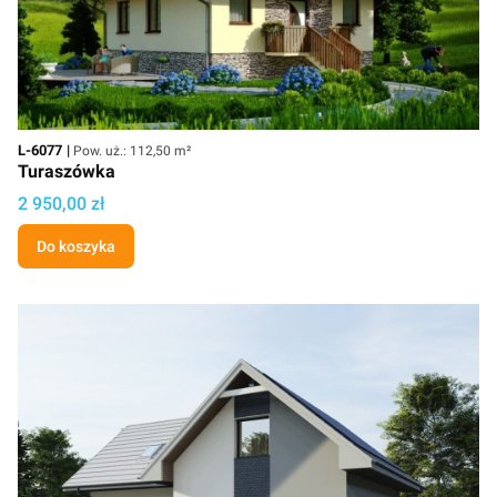
Kod
Powierzchnia użytkowa
L-6077
Pow. uż.: 112,50 m²
Turaszówka
Cena
2 950,00 zł
Do koszyka