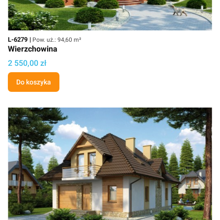
Kod
Powierzchnia użytkowa
L-6279
Pow. uż.: 94,60 m²
Wierzchowina
Cena
2 550,00 zł
Do koszyka