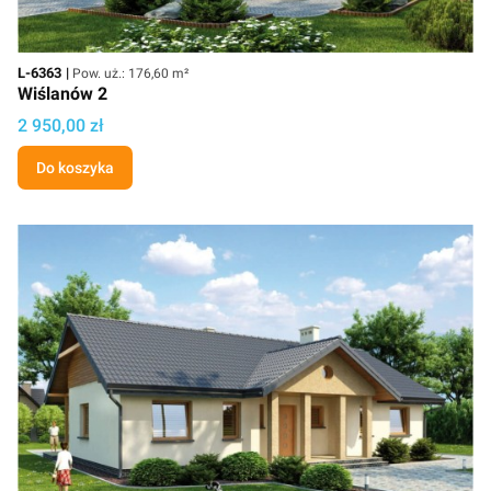
Kod
Powierzchnia użytkowa
L-6363
Pow. uż.: 176,60 m²
Wiślanów 2
Cena
2 950,00 zł
Do koszyka