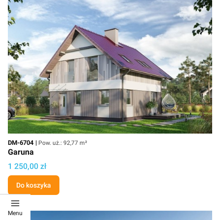
Kod
Powierzchnia użytkowa
DM-6704
Pow. uż.: 92,77 m²
Garuna
Cena projektu
1 250,00 zł
Do koszyka
Menu