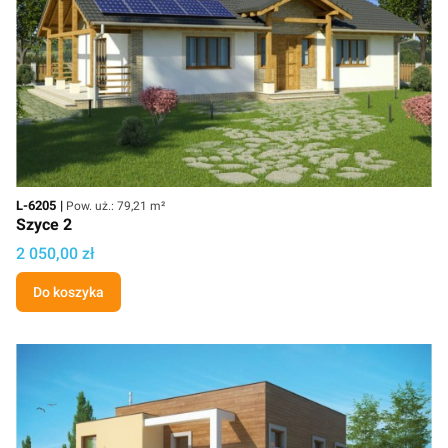
Kod
Powierzchnia użytkowa
L-6205
Pow. uż.: 79,21 m²
Szyce 2
Cena projektu
2 050,00 zł
Do koszyka