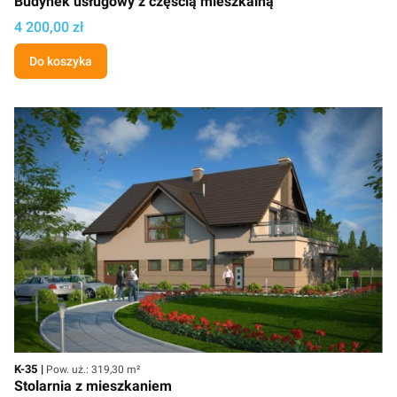
Budynek usługowy z częścią mieszkalną
Cena projektu
4 200,00 zł
Do koszyka
Kod
Powierzchnia użytkowa
K-35
Pow. uż.: 319,30 m²
Stolarnia z mieszkaniem