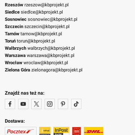
Rzeszów
rzeszow@kbprojekt.pl
Siedlce
siedlce@kbprojekt.pl
Sosnowiec
sosnowiec@kbprojekt.pl
Szczecin
szczecin@kbprojekt.pl
Tarnów
tarnow@kbprojekt.pl
Toruń
torun@kbprojekt.pl
Wałbrzych
walbrzych@kbprojekt.pl
Warszawa
warszawa@kbprojekt.pl
Wrocław
wroclaw@kbprojekt.pl
Zielona Góra
zielonagora@kbprojekt.pl
Znajdź nas też na:
Dostawa: