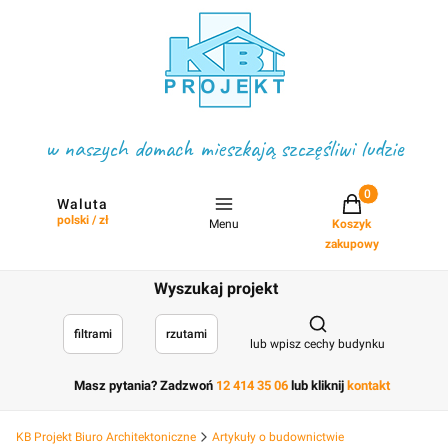
w naszych domach mieszkają szczęśliwi ludzie
Projekty w koszyku
Waluta
polski / zł
Menu
Koszyk
zakupowy
Wyszukaj projekt
Otwórz wyszukiwark
filtrami
rzutami
lub wpisz cechy budynku
Masz pytania? Zadzwoń
12 414 35 06
lub kliknij
kontakt
KB Projekt Biuro Architektoniczne
Artykuły o budownictwie