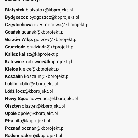
Białystok
bialystok@kbprojekt.pl
Bydgoszcz
bydgoszcz@kbprojekt.pl
Częstochowa
czestochowa@kbprojekt.pl
Gdańsk
gdansk@kbprojekt.pl
Gorzów Wlkp.
gorzow@kbprojekt.pl
Grudziądz
grudziadz@kbprojekt.pl
Kalisz
kalisz@kbprojekt.pl
Katowice
katowice@kbprojekt.pl
Kielce
kielce@kbprojekt.pl
Koszalin
koszalin@kbprojekt.pl
Lublin
lublin@kbprojekt.pl
Łódź
lodz@kbprojekt.pl
Nowy Sącz
nowysacz@kbprojekt.pl
Olsztyn
olsztyn@kbprojekt.pl
Opole
opole@kbprojekt.pl
Piła
pila@kbprojekt.pl
Poznań
poznan@kbprojekt.pl
Radom
radom@kbprojekt.pl