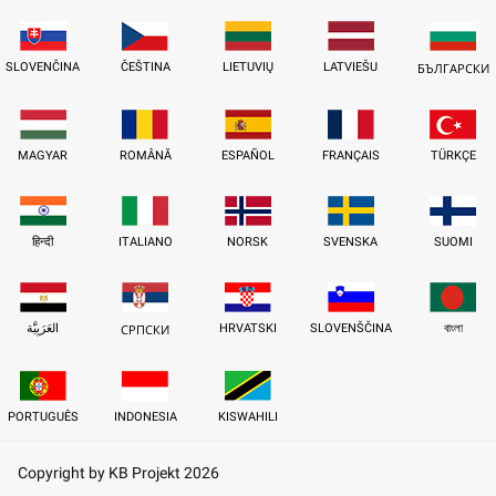
SLOVENČINA
ČEŠTINA
LIETUVIŲ
LATVIEŠU
БЪЛГАРСКИ
MAGYAR
ROMÂNĂ
ESPAÑOL
FRANÇAIS
TÜRKÇE
हिन्दी
ITALIANO
NORSK
SVENSKA
SUOMI
العَرَبِيَّة
HRVATSKI
SLOVENŠČINA
বাংলা
СРПСКИ
PORTUGUÊS
INDONESIA
KISWAHILI
Copyright by KB Projekt 2026