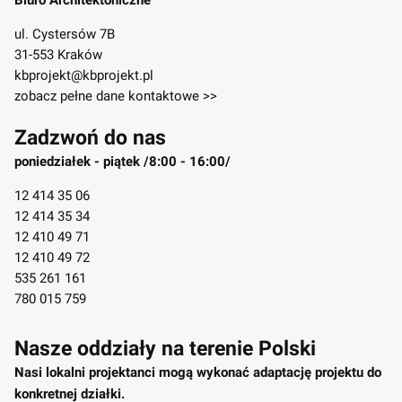
Biuro Architektoniczne
ul. Cystersów 7B
31-553 Kraków
kbprojekt@kbprojekt.pl
zobacz pełne dane kontaktowe >>
Zadzwoń do nas
poniedziałek - piątek /8:00 - 16:00/
12 414 35 06
12 414 35 34
12 410 49 71
12 410 49 72
535 261 161
780 015 759
Nasze oddziały na terenie Polski
Nasi lokalni projektanci mogą wykonać adaptację projektu do
konkretnej działki.