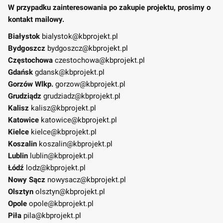
W przypadku zainteresowania po zakupie projektu, prosimy o
kontakt mailowy.
Białystok
bialystok@kbprojekt.pl
Bydgoszcz
bydgoszcz@kbprojekt.pl
Częstochowa
czestochowa@kbprojekt.pl
Gdańsk
gdansk@kbprojekt.pl
Gorzów Wlkp.
gorzow@kbprojekt.pl
Grudziądz
grudziadz@kbprojekt.pl
Kalisz
kalisz@kbprojekt.pl
Katowice
katowice@kbprojekt.pl
Kielce
kielce@kbprojekt.pl
Koszalin
koszalin@kbprojekt.pl
Lublin
lublin@kbprojekt.pl
Łódź
lodz@kbprojekt.pl
Nowy Sącz
nowysacz@kbprojekt.pl
Olsztyn
olsztyn@kbprojekt.pl
Opole
opole@kbprojekt.pl
Piła
pila@kbprojekt.pl