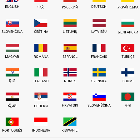
ENGLISH
DEUTSCH
中文
РУССКИЙ
УКРАЇНСЬКА
SLOVENČINA
ČEŠTINA
LIETUVIŲ
LATVIEŠU
БЪЛГАРСКИ
MAGYAR
ROMÂNĂ
ESPAÑOL
FRANÇAIS
TÜRKÇE
हिन्दी
ITALIANO
NORSK
SVENSKA
SUOMI
العَرَبِيَّة
HRVATSKI
SLOVENŠČINA
বাংলা
СРПСКИ
PORTUGUÊS
INDONESIA
KISWAHILI