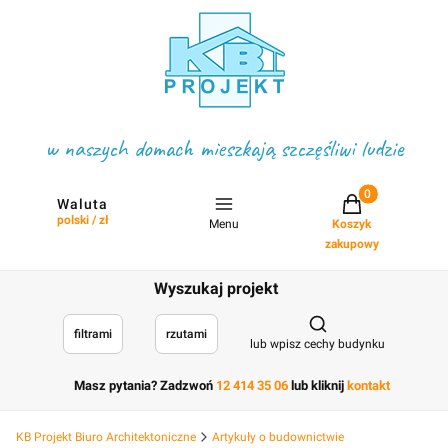
w naszych domach mieszkają szczęśliwi ludzie
Projekty w koszyku
Waluta
polski / zł
Menu
Koszyk
zakupowy
Wyszukaj projekt
Otwórz wyszukiwark
filtrami
rzutami
lub wpisz cechy budynku
Masz pytania? Zadzwoń
12 414 35 06
lub kliknij
kontakt
KB Projekt Biuro Architektoniczne
Artykuły o budownictwie