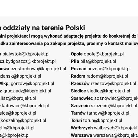
 oddziały na terenie Polski
alni projektanci mogą wykonać adaptację projektu do konkretnej dzi
dku zainteresowania po zakupie projektu, prosimy o kontakt mailo
k
bialystok@kbprojekt.pl
Opole
opole@kbprojekt.pl
cz
bydgoszcz@kbprojekt.pl
Piła
pila@kbprojekt.pl
howa
czestochowa@kbprojekt.pl
Poznań
poznan@kbprojekt.pl
gdansk@kbprojekt.pl
Radom
radom@kbprojekt.pl
Wlkp.
gorzow@kbprojekt.pl
Rzeszów
rzeszow@kbprojekt.pl
z
grudziadz@kbprojekt.pl
Siedlce
siedlce@kbprojekt.pl
lisz@kbprojekt.pl
Sosnowiec
sosnowiec@kbprojek
e
katowice@kbprojekt.pl
Szczecin
szczecin@kbprojekt.pl
elce@kbprojekt.pl
Tarnów
tarnow@kbprojekt.pl
koszalin@kbprojekt.pl
Toruń
torun@kbprojekt.pl
blin@kbprojekt.pl
Wałbrzych
walbrzych@kbprojekt
z@kbprojekt.pl
Warszawa
warszawa@kbprojekt.