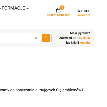
NFORMACJE
Projekty w koszyku: 0. Zobacz szcz
Waluta
Koszyk zakupowy
polski / zł
Masz pytania?
Zadzwoń
12 414 35 06
Wyczyść
lub wpisz cechy budynku
lub kliknij
kontakt
ęcamy do poruszania nurtujących Cię problemów i