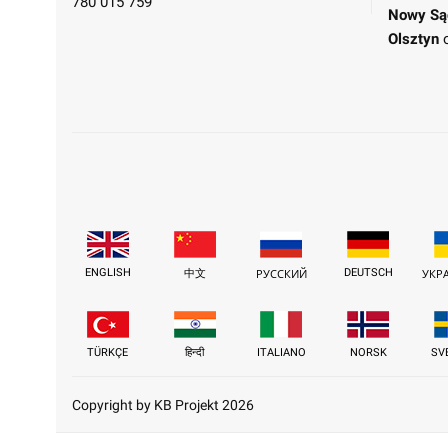
780 015 759
Nowy Są
Olsztyn
ENGLISH
DEUTSCH
中文
РУССКИЙ
УКР
TÜRKÇE
हिन्दी
ITALIANO
NORSK
SV
Copyright by KB Projekt 2026