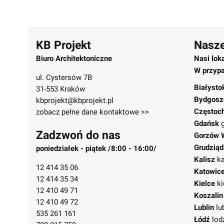
KB Projekt
Nasze
Biuro Architektoniczne
Nasi lok
W przypa
ul. Cystersów 7B
Białysto
31-553 Kraków
Bydgosz
kbprojekt@kbprojekt.pl
Częstoc
zobacz pełne dane kontaktowe >>
Gdańsk
Zadzwoń do nas
Gorzów 
Grudziąd
poniedziałek - piątek /8:00 - 16:00/
Kalisz
ka
12 414 35 06
Katowic
12 414 35 34
Kielce
ki
12 410 49 71
Koszalin
12 410 49 72
Lublin
lu
535 261 161
Łódź
lod