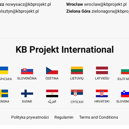
cz
nowysacz@kbprojekt.pl
Wrocław
wroclaw@kbprojekt.pl
olsztyn@kbprojekt.pl
Zielona Góra
zielonagora@kbproj
KB Projekt International
SLOVENČINA
ČEŠTINA
LIETUVIŲ
LATVIEŠU
АЇНСЬКА
БЪЛГА
ENSKA
SUOMI
العَرَبِيَّة
HRVATSKI
SLOVEN
СРПСКИ
Polityka prywatności
Regulamin
Terms and Conditions