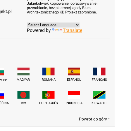
Jakiekolwiek kopiowanie, opracowywanie i
przerabianie, bez pisemnej zgody Biura
ekt.pl
Architektonicznego KB Projekt zabronione.
Powered by
Translate
MAGYAR
ROMÂNĂ
ESPAÑOL
FRANÇAIS
РСКИ
ŠČINA
বাংলা
PORTUGUÊS
INDONESIA
KISWAHILI
Powrót do góry ↑